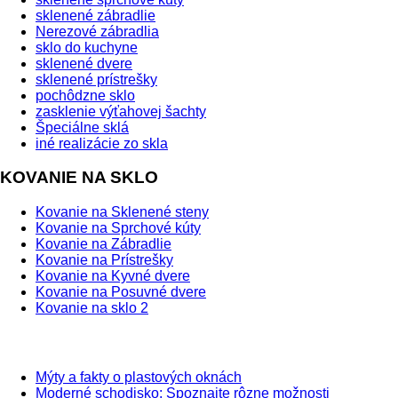
sklenené zábradlie
Nerezové zábradlia
sklo do kuchyne
sklenené dvere
sklenené prístrešky
pochôdzne sklo
zasklenie výťahovej šachty
Špeciálne sklá
iné realizácie zo skla
KOVANIE NA SKLO
Kovanie na Sklenené steny
Kovanie na Sprchové kúty
Kovanie na Zábradlie
Kovanie na Prístrešky
Kovanie na Kyvné dvere
Kovanie na Posuvné dvere
Kovanie na sklo 2
BLOG
Mýty a fakty o plastových oknách
Moderné schodisko: Spoznajte rôzne možnosti