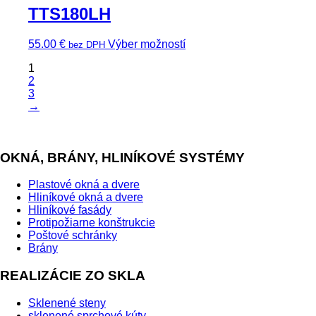
TTS180LH
55.00
€
Výber možností
bez DPH
1
2
3
→
OKNÁ, BRÁNY, HLINÍKOVÉ SYSTÉMY
Plastové okná a dvere
Hliníkové okná a dvere
Hliníkové fasády
Protipožiarne konštrukcie
Poštové schránky
Brány
REALIZÁCIE ZO SKLA
Sklenené steny
sklenené sprchové kúty