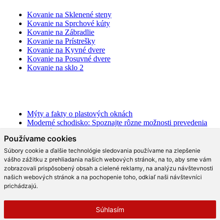
Kovanie na Sklenené steny
Kovanie na Sprchové kúty
Kovanie na Zábradlie
Kovanie na Prístrešky
Kovanie na Kyvné dvere
Kovanie na Posuvné dvere
Kovanie na sklo 2
BLOG
Mýty a fakty o plastových oknách
Moderné schodisko: Spoznajte rôzne možnosti prevedenia
v interiéri
Používame cookies
Ako najlepšie opticky zväčšiť priestor?
Na čo slúži hliníková pergola a aké má výhody?
Súbory cookie a ďalšie technológie sledovania používame na zlepšenie
Ako efektne a prakticky predeliť akýkoľvek priestor?
vášho zážitku z prehliadania našich webových stránok, na to, aby sme vám
Aké trendy prináša moderná kuchyňa?
zobrazovali prispôsobený obsah a cielené reklamy, na analýzu návštevnosti
Čo radia dizajnéri o skle v interiéri?
našich webových stránok a na pochopenie toho, odkiaľ naši návštevníci
Prečo tieto dizajnové sklenené kreácie v kuchyni berú
prichádzajú.
dych?
Moderné sklenené riešenia, ktoré vás rozhodne oslovia!
Súhlasím
Čo by nemalo v modernom bývaní chýbať