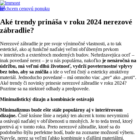
chcem cenovú ponuku
Aké trendy prináša v roku 2024 nerezové
zábradlie?
Nerezové zábradlie je pre svoje výnimočné vlastnosti, a to tak
estetické, ako aj funkčné naďalej veľmi obľúbeným prvkom
v interiéroch a exteriéroch moderných budov. Nehrdzavejúca oceľ –
inak povedané nerez – je u nás populárna, nakoľko
je nenáročná na
údržbu, má veľmi dlhú životnosť, vydrží poveternostné vplyvy
bez toho, aby sa zničila
a ide o veľmi čistý a esteticky atraktívny
materiál. Jednoducho povedané – má omnoho viac „pre“ ako „proti“.
Aké trendy či novinky prinesie nerezové zábradlie v roku 2024?
Pozrime sa na niektoré odhady a predpovede.
Minimalistický dizajn a kombinácie ostávajú
Minimalizmus bude ešte stále populárny aj v interiérovom
dizajne.
Čisté krásne línie a nejaký ten akcent k tomu nevymiznú
a ostávajú naďalej v obľúbenosti u mnohých. Je to teda trend, ktorý
pretrvá aj v tomto roku. Preto nerezové zábradlie, ktoré sa do
podobného štýlu perfektne hodí, bude na zozname možností výberu.
Navyše, nerez sa veľmi ľahko kombinuje s ďalšími materiálmi.