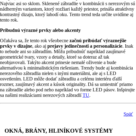
Najviac asi so sklom. Sklenené zábradlie v kombinácii s nerezovým sú
nádherným variantom, ktorý rozžiari každý priestor, prináša atraktívny
kontrastný dizajn, ktorý lahodí oku. Tento trend teda určite uvidíme aj
tento rok.
Pribudnú výrazné prvky alebo akcenty
Očakáva sa, že tento rok všeobecne
začnú pribúdať výraznejšie
prvky v dizajne
, ako aj
prejavy jedinečnosti a personalizácie
. Inak
to nebude ani so zábradlím. Môžu pribudnúť napríklad zaujímavé
geometrické tvary, vzory a detaily, ktoré sa doteraz až tak
neobjavovali. Takýto akcent prinesie nemalé oživenie a bude
alternatívou k minimalistickým riešeniam. Trendy bude aj kombinácia
nerezového zábradlia nielen s inými materiálmi, ale aj s LED
osvetlením. LED môže dodať zábradliu a celému interiéru ďalší
rozmer, zaujímavý akcent a kúsok originality. Dá sa umiestniť priamo
na zábradlie alebo pod neho napríklad vo forme LED pásov. Inšpirujte
sa našimi realizáciami nerezových zábradlí
TU
.
Späť
OKNÁ, BRÁNY, HLINÍKOVÉ SYSTÉMY