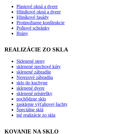
Plastové okná a dvere
Hliníkové okná a dvere
Hliníkové fasády
Protipožiarne konštrukcie
Poštové schránky
Brány
REALIZÁCIE ZO SKLA
Sklenené steny
sklenené sprchové kúty
sklenené zábradlie
Nerezové zábradlia
sklo do kuchyne
sklenené dvere
sklenené prístrešky
pochôdzne sklo
zasklenie výťahovej šachty
Špeciálne sklá
iné realizácie zo skla
KOVANIE NA SKLO