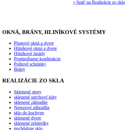
« Späť na Realizácie zo skla
OKNÁ, BRÁNY, HLINÍKOVÉ SYSTÉMY
Plastové okná a dvere
Hliníkové okná a dvere
Hliníkové fasády
Protipožiarne konštrukcie
Poštové schránky
Brány
REALIZÁCIE ZO SKLA
Sklenené steny
sklenené sprchové kúty
sklenené zábradlie
Nerezové zábradlia
sklo do kuchyne
sklenené dvere
sklenené prístrešky
pochôdzne sklo