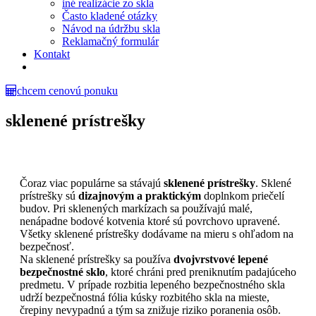
iné realizácie zo skla
Často kladené otázky
Návod na údržbu skla
Reklamačný formulár
Kontakt
chcem cenovú ponuku
sklenené prístrešky
Čoraz viac populárne sa stávajú
sklenené prístrešky
. Sklené
prístrešky sú
dizajnovým a praktickým
doplnkom priečelí
budov. Pri sklenených markízach sa používajú malé,
nenápadne bodové kotvenia ktoré sú povrchovo upravené.
Všetky sklenené prístrešky dodávame na mieru s ohľadom na
bezpečnosť.
Na sklenené prístrešky sa používa
dvojvrstvové lepené
bezpečnostné sklo
, ktoré chráni pred preniknutím padajúceho
predmetu. V prípade rozbitia lepeného bezpečnostného skla
udrží bezpečnostná fólia kúsky rozbitého skla na mieste,
črepiny nevypadnú a tým sa znižuje riziko poranenia osôb.