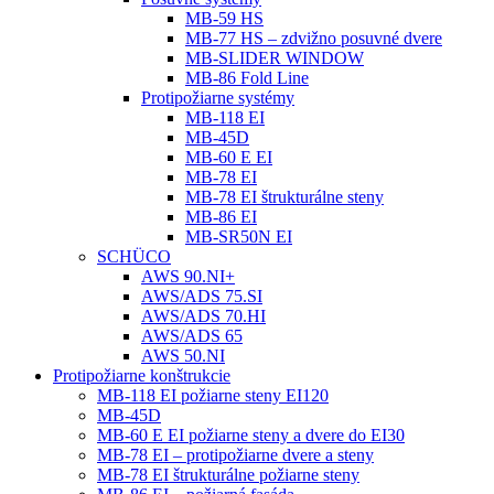
MB-59 HS
MB-77 HS – zdvižno posuvné dvere
MB-SLIDER WINDOW
MB-86 Fold Line
Protipožiarne systémy
MB-118 EI
MB-45D
MB-60 E EI
MB-78 EI
MB-78 EI štrukturálne steny
MB-86 EI
MB-SR50N EI
SCHÜCO
AWS 90.NI+
AWS/ADS 75.SI
AWS/ADS 70.HI
AWS/ADS 65
AWS 50.NI
Protipožiarne konštrukcie
MB-118 EI požiarne steny EI120
MB-45D
MB-60 E EI požiarne steny a dvere do EI30
MB-78 EI – protipožiarne dvere a steny
MB-78 EI štrukturálne požiarne steny