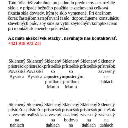
Táto fólia tiež zabraňuje prepadnutiu predmetov cez rozbité
sklo a v prípade bežného použitia je zachovaná celková
fixácia skla dovtedy, kým je sklo vymenené. Pri dnešnom
čoraz častejšom zatepľovaní fasád, doporučujeme konzultáciu
stavebných prác, aby sme sa vyhli zbytočným komplikáciam
pri montáži skleneného prístrešku.
Ak máte akékoľvek otázky , neváhajte nás kontaktovať.
+421 918 973 211
Sklenený
Sklenený
Sklenený
Sklenený
Sklenený
Sklenený
prístrešok
prístrešok
prístrešok
prístrešok
prístrešok
prístrešok
Považská
Považská
so
so
zavesený
Bystrica
Bystrica
zapusteným
zapusteným
na
profilom
profilom
tiahlach
Martin
Martin
Sklenený
Sklenený
Sklenený
Sklenený
Sklenený
Sklenený
pristrešok
prístrešok
pristrešok
prístrešok
pristrešok
pristrešok
zavesený
realizácia
zavesený
osadený
zavesený
zavesený
na
na
bodovo
na
na
tiahlach
tiahlach
na
tiahlach
tiahlach