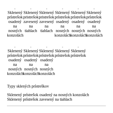
Sklenený
Sklenený
Sklenený
Sklenený
Sklenený
Sklenený
prístrešok
pristrešok
pristrešok
prístrešok
prístrešok
prístrešok
osadený
zavesený
zavesený
osadený
osadený
osadený
na
na
na
na
na
na
nosných
tiahlach
tiahlach
nosných
nosných
nosných
konzolách
konzolách
konzolách
konzolách
Sklenený
Sklenený
Sklenený
Sklenený
Sklenený
prístrešok
prístrešok
prístrešok
prístrešok
prístrešok
osadený
osadený
osadený
na
na
na
nosných
nosných
nosných
konzolách
konzolách
konzolách
Typy sklených prístreškov
Sklenený prístrešok osadený na nosných konzolách
Sklenený prístrešok zavesený na tiahlach