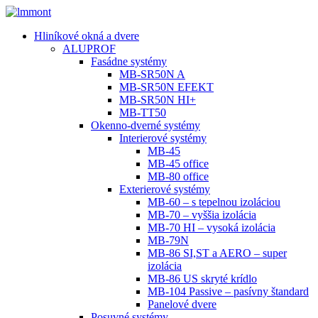
Hliníkové okná a dvere
ALUPROF
Fasádne systémy
MB-SR50N A
MB-SR50N EFEKT
MB-SR50N HI+
MB-TT50
Okenno-dverné systémy
Interierové systémy
MB-45
MB-45 office
MB-80 office
Exterierové systémy
MB-60 – s tepelnou izoláciou
MB-70 – vyššia izolácia
MB-70 HI – vysoká izolácia
MB-79N
MB-86 SI,ST a AERO – super
izolácia
MB-86 US skryté krídlo
MB-104 Passive – pasívny štandard
Panelové dvere
Posuvné systémy