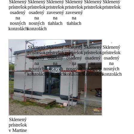
Sklenený
Sklenený
Sklenený
Sklenený
Sklenený
Sklenený
prístrešok
prístrešok
pristrešok
pristrešok
pristrešok
pristrešok
osadený
osadený
zavesený
zavesený
na
na
na
na
nosných
nosných
tiahlach
tiahlach
konzolách
konzolách
Sklenený
Sklenený
Sklenený
Sklenený
Sklenený
prístrešok
prístrešok
prístrešok
prístrešok
prístrešok
osadený
osadený
osadený
osadený
osadený
na
na
na
na
na
nosných
nosných
nosných
nosných
nosných
konzolách
konzolách
konzolách
konzolách
konzolách
Sklenený
prístrešok
v Martine