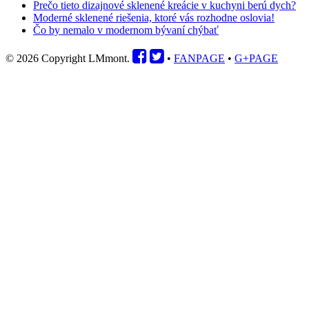
Prečo tieto dizajnové sklenené kreácie v kuchyni berú dych?
Moderné sklenené riešenia, ktoré vás rozhodne oslovia!
Čo by nemalo v modernom bývaní chýbať
© 2026 Copyright LMmont.
•
FANPAGE
•
G+PAGE