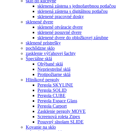
sklo do kuchyne
sklenená zástena s jednofarebnou potlačou
sklenená zástena s digitálnou potlačou
sklenené pracovné dosky
sklenené dvere
sklenené otváracie dvere
sklenené posuvné dvere
sklenené dvere do obložkovej zárubne
sklenené prístrešky
pochôdzne sklo
zasklenie výťahovej šachty
Špeciálne sklá
Ohýbané sklá
Nepriestrelné sklá
Protipožiarne sklá
Hliníkové pergoly
Pergola SKYLINE
Pergola SOLID
Pergola CUBE
Pergola Espace Glass
Pergola Carport
Zasklenie pergoly MOVE
Screenová roleta Zipex
Posuvný slnolam SLIDE
Kovanie na sklo