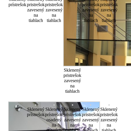
prístrešok
pristrešok
pristrešok
pristrešok
pristrešok
zavesený
zavesený
zavesený
zavesený
na
na
na
na
tiahlach
tiahlach
tiahlach
tiahlach
Sklenený
pristrešok
zavesený
na
tiahlach
Sklenený
Sklenený
Sklenený
Sklenený
Sklenený
prístrešok
prístrešok
pristrešok
pristrešok
pristrešok
osadený
zavesený
zavesený
zavesený
na
na
na
na
nosných
tiahlach
tiahlach
tiahlach