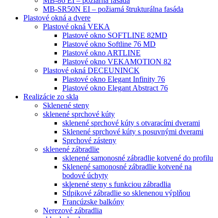
MB-86 EI – požiarná fasáda
MB-SR50N EI – požiarná štrukturálna fasáda
Plastové okná a dvere
Plastové okná VEKA
Plastové okno SOFTLINE 82MD
Plastové okno Softline 76 MD
Plastové okno ARTLINE
Plastové okno VEKAMOTION 82
Plastové okná DECEUNINCK
Plastové okno Elegant Infinity 76
Plastové okno Elegant Abstract 76
Realizácie zo skla
Sklenené steny
sklenené sprchové kúty
sklenené sprchové kúty s otvaracími dverami
Sklenené sprchové kúty s posuvnými dverami
Sprchové zásteny
sklenené zábradlie
sklenené samonosné zábradlie kotvené do profilu
Sklenené samonosné zábradlie kotvené na
bodové úchyty
sklenené steny s funkciou zábradlia
Stĺpikové zábradlie so sklenenou výplňou
Francúzske balkóny
Nerezové zábradlia