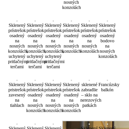
nosných
konzolách
Sklenený
Sklenený
Sklenený
Sklenený
Sklenený
Sklenený
prístrešok
prístrešok
prístrešok
prístrešok
prístrešok
prístrešok
osadený
osadený
osadený
osadený
osadený
osadený
na
na
na
na
na
bodovo
nosných
nosných
nosných
nosných
nosných
na
konzolách,
konzolách,
konzolách,
konzolách
konzolách
nosných
uchytený
uchytený
uchytený
konzolách
pritlačnými
pritlačnými
pritlačnými
terčami
terčami
terčami
Sklenený
Sklenený
Sklenený
Sklenený
sklenené
Francúzsky
pristrešok
prístrešok
prístrešok
prístrešok
zabradlie
balkón
zavesený
osadený
osadený
osadený
– sklo na
na
na
na
na
nerezových
tiahlach
nosných
nosných
nosných
patkách
konzolách
konzolách
konzolách
Sklenený
Sklenený
Sklenený
Sklenený
Sklenený