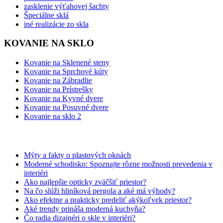
zasklenie výťahovej šachty
Špeciálne sklá
iné realizácie zo skla
KOVANIE NA SKLO
Kovanie na Sklenené steny
Kovanie na Sprchové kúty
Kovanie na Zábradlie
Kovanie na Prístrešky
Kovanie na Kyvné dvere
Kovanie na Posuvné dvere
Kovanie na sklo 2
BLOG
Mýty a fakty o plastových oknách
Moderné schodisko: Spoznajte rôzne možnosti prevedenia v
interiéri
Ako najlepšie opticky zväčšiť priestor?
Na čo slúži hliníková pergola a aké má výhody?
Ako efektne a prakticky predeliť akýkoľvek priestor?
Aké trendy prináša moderná kuchyňa?
Čo radia dizajnéri o skle v interiéri?