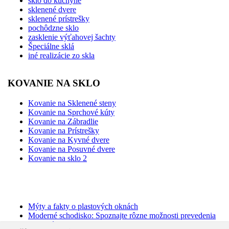
sklo do kuchyne
sklenené dvere
sklenené prístrešky
pochôdzne sklo
zasklenie výťahovej šachty
Špeciálne sklá
iné realizácie zo skla
KOVANIE NA SKLO
Kovanie na Sklenené steny
Kovanie na Sprchové kúty
Kovanie na Zábradlie
Kovanie na Prístrešky
Kovanie na Kyvné dvere
Kovanie na Posuvné dvere
Kovanie na sklo 2
BLOG
Mýty a fakty o plastových oknách
Moderné schodisko: Spoznajte rôzne možnosti prevedenia
v interiéri