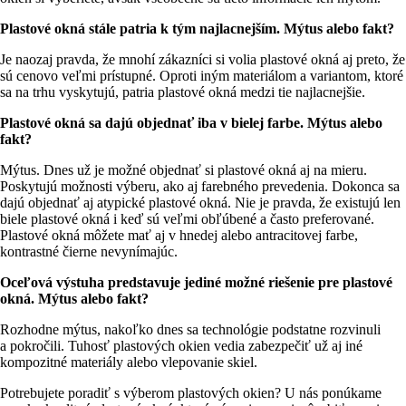
Plastové okná stále patria k tým najlacnejším. Mýtus alebo fakt?
Je naozaj pravda, že mnohí zákazníci si volia plastové okná aj preto, že
sú cenovo veľmi prístupné. Oproti iným materiálom a variantom, ktoré
sa na trhu vyskytujú, patria plastové okná medzi tie najlacnejšie.
Plastové okná sa dajú objednať iba v bielej farbe. Mýtus alebo
fakt?
Mýtus. Dnes už je možné objednať si plastové okná aj na mieru.
Poskytujú možnosti výberu, ako aj farebného prevedenia. Dokonca sa
dajú objednať aj atypické plastové okná. Nie je pravda, že existujú len
biele plastové okná i keď sú veľmi obľúbené a často preferované.
Plastové okná môžete mať aj v hnedej alebo antracitovej farbe,
kontrastné čierne nevynímajúc.
Oceľová výstuha predstavuje jediné možné riešenie pre plastové
okná. Mýtus alebo fakt?
Rozhodne mýtus, nakoľko dnes sa technológie podstatne rozvinuli
a pokročili. Tuhosť plastových okien vedia zabezpečiť už aj iné
kompozitné materiály alebo vlepovanie skiel.
Potrebujete poradiť s výberom plastových okien? U nás ponúkame