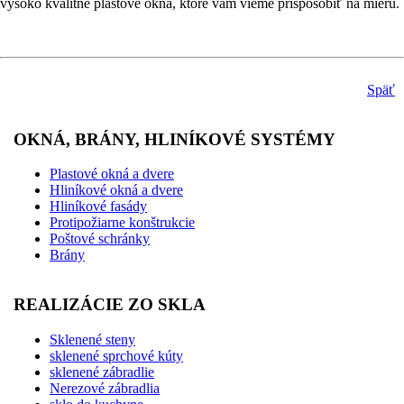
vysoko kvalitné plastové okná, ktoré vám vieme prispôsobiť na mieru.
Späť
OKNÁ, BRÁNY, HLINÍKOVÉ SYSTÉMY
Plastové okná a dvere
Hliníkové okná a dvere
Hliníkové fasády
Protipožiarne konštrukcie
Poštové schránky
Brány
REALIZÁCIE ZO SKLA
Sklenené steny
sklenené sprchové kúty
sklenené zábradlie
Nerezové zábradlia