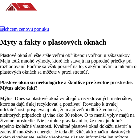
chcem cenovú ponuku
Mýty a fakty o plastových oknách
Plastové okná sú ešte stále veľmi obľúbenou voľbou u zákazníkov.
Majú totiž mnohé výhody, ktoré ich stavajú na popredné priečky pri
rozhodovaní. Poďme sa však pozrieť na to, s akými mýtmi a faktami o
plastových oknách sa môžete v praxi stretnúť.
Plastové okná sú neekologické a škodlivé pre životné prostredie.
Mýtus alebo fakt?
Mýtus. Dnes sa plastové okná vyrábajú z recyklovaných materiálov,
ktoré sa dajú ďalej recyklovať a používať. Rovnako k trvalej
udržateľnosti prispieva aj fakt, že majú veľmi dlhú životnosť, v
niektorých prípadoch aj viac ako 30 rokov. O to menší vplyv majú na
životné prostredie. Nie je úplne pravda ani to, že nemajú dobré
tepelno-izolačné vlastnosti. Kvalitné plastové okná dokážu ušetriť a
zachytiť množstvo energie. Je teda dôležité, akú značku plastových
okien si vyberiete, avšak všeobecne sú tieto informácie len mýtom.