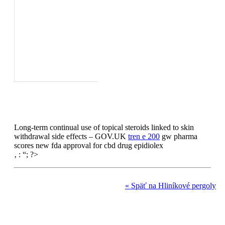
Long-term continual use of topical steroids linked to skin
withdrawal side effects – GOV.UK
tren e 200
gw pharma
scores new fda approval for cbd drug epidiolex
‚ : “; ?>
« Späť na Hliníkové pergoly