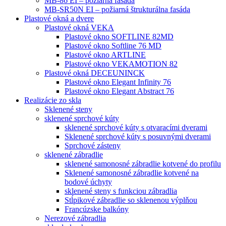
MB-86 EI – požiarná fasáda
MB-SR50N EI – požiarná štrukturálna fasáda
Plastové okná a dvere
Plastové okná VEKA
Plastové okno SOFTLINE 82MD
Plastové okno Softline 76 MD
Plastové okno ARTLINE
Plastové okno VEKAMOTION 82
Plastové okná DECEUNINCK
Plastové okno Elegant Infinity 76
Plastové okno Elegant Abstract 76
Realizácie zo skla
Sklenené steny
sklenené sprchové kúty
sklenené sprchové kúty s otvaracími dverami
Sklenené sprchové kúty s posuvnými dverami
Sprchové zásteny
sklenené zábradlie
sklenené samonosné zábradlie kotvené do profilu
Sklenené samonosné zábradlie kotvené na
bodové úchyty
sklenené steny s funkciou zábradlia
Stĺpikové zábradlie so sklenenou výplňou
Francúzske balkóny
Nerezové zábradlia