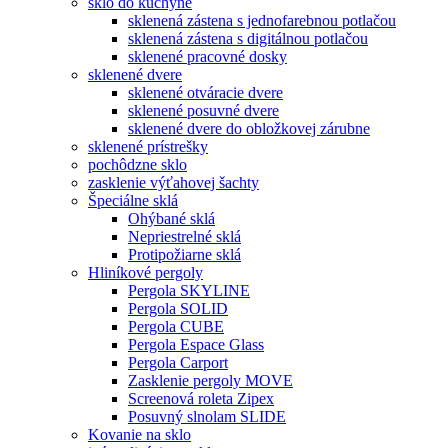
sklo do kuchyne
sklenená zástena s jednofarebnou potlačou
sklenená zástena s digitálnou potlačou
sklenené pracovné dosky
sklenené dvere
sklenené otváracie dvere
sklenené posuvné dvere
sklenené dvere do obložkovej zárubne
sklenené prístrešky
pochôdzne sklo
zasklenie výťahovej šachty
Špeciálne sklá
Ohýbané sklá
Nepriestrelné sklá
Protipožiarne sklá
Hliníkové pergoly
Pergola SKYLINE
Pergola SOLID
Pergola CUBE
Pergola Espace Glass
Pergola Carport
Zasklenie pergoly MOVE
Screenová roleta Zipex
Posuvný slnolam SLIDE
Kovanie na sklo