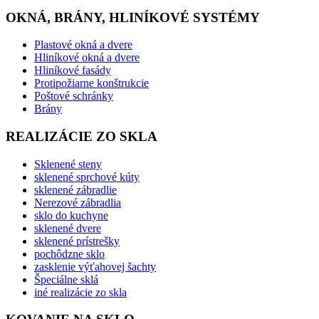
OKNÁ, BRÁNY, HLINÍKOVÉ SYSTÉMY
Plastové okná a dvere
Hliníkové okná a dvere
Hliníkové fasády
Protipožiarne konštrukcie
Poštové schránky
Brány
REALIZÁCIE ZO SKLA
Sklenené steny
sklenené sprchové kúty
sklenené zábradlie
Nerezové zábradlia
sklo do kuchyne
sklenené dvere
sklenené prístrešky
pochôdzne sklo
zasklenie výťahovej šachty
Špeciálne sklá
iné realizácie zo skla