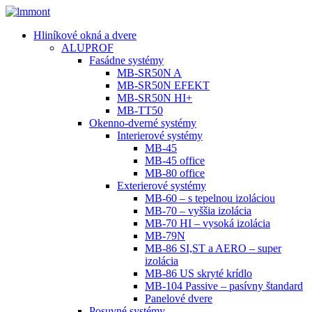
Hliníkové okná a dvere
ALUPROF
Fasádne systémy
MB-SR50N A
MB-SR50N EFEKT
MB-SR50N HI+
MB-TT50
Okenno-dverné systémy
Interierové systémy
MB-45
MB-45 office
MB-80 office
Exterierové systémy
MB-60 – s tepelnou izoláciou
MB-70 – vyššia izolácia
MB-70 HI – vysoká izolácia
MB-79N
MB-86 SI,ST a AERO – super
izolácia
MB-86 US skryté krídlo
MB-104 Passive – pasívny štandard
Panelové dvere
Posuvné systémy