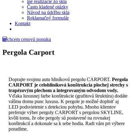
iné realizácie zo skla
Často kladené otázky
Návod na údržbu skla
Reklamačný formulár
Kontakt
chcem cenovú ponuku
Pergola Carport
Doprajte svojmu autu hliníkovú pergolu CARPORT.
Pergola
CARPORT je celohliníková konštrukcia plochej strechy s
trapézovým plechom a integrovaným odvodom vody.
Vďaka luxusnej farbe konštrukcie (grafitová štruktúra) dodáte
vášmu domu punc luxusu. K pergole je možné doplniť aj
LED podsvietenie s detekciou pohybu. Mnoho klientov
preferuje výber pergoly CARPORT s pergolou SKYLINE,
kvôli tomu, že obe pergoly sú postavené na rovnakej
konštrukcií a dokonale sa k sebe hodia. Radi vám pri výbere
poradíme.