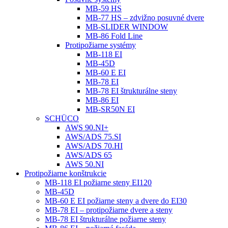
MB-59 HS
MB-77 HS – zdvižno posuvné dvere
MB-SLIDER WINDOW
MB-86 Fold Line
Protipožiarne systémy
MB-118 EI
MB-45D
MB-60 E EI
MB-78 EI
MB-78 EI štrukturálne steny
MB-86 EI
MB-SR50N EI
SCHÜCO
AWS 90.NI+
AWS/ADS 75.SI
AWS/ADS 70.HI
AWS/ADS 65
AWS 50.NI
Protipožiarne konštrukcie
MB-118 EI požiarne steny EI120
MB-45D
MB-60 E EI požiarne steny a dvere do EI30
MB-78 EI – protipožiarne dvere a steny
MB-78 EI štrukturálne požiarne steny