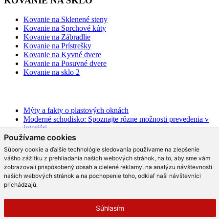
KOVANIE NA SKLO
Kovanie na Sklenené steny
Kovanie na Sprchové kúty
Kovanie na Zábradlie
Kovanie na Prístrešky
Kovanie na Kyvné dvere
Kovanie na Posuvné dvere
Kovanie na sklo 2
BLOG
Mýty a fakty o plastových oknách
Moderné schodisko: Spoznajte rôzne možnosti prevedenia v
interiéri
Ako najlepšie opticky zväčšiť priestor?
Používame cookies
Na čo slúži hliníková pergola a aké má výhody?
Súbory cookie a ďalšie technológie sledovania používame na zlepšenie
Ako efektne a prakticky predeliť akýkoľvek priestor?
vášho zážitku z prehliadania našich webových stránok, na to, aby sme vám
Aké trendy prináša moderná kuchyňa?
zobrazovali prispôsobený obsah a cielené reklamy, na analýzu návštevnosti
Čo radia dizajnéri o skle v interiéri?
našich webových stránok a na pochopenie toho, odkiaľ naši návštevníci
Prečo tieto dizajnové sklenené kreácie v kuchyni berú dych?
prichádzajú.
Moderné sklenené riešenia, ktoré vás rozhodne oslovia!
Čo by nemalo v modernom bývaní chýbať
Súhlasím
© 2026 Copyright LMmont.
•
FANPAGE
•
G+PAGE