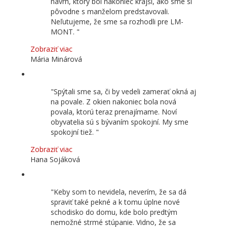
návrh, ktorý bol nakoniec krajší, ako sme si
pôvodne s manželom predstavovali.
Neľutujeme, že sme sa rozhodli pre LM-
MONT.
Zobraziť viac
Mária Minárová
Spýtali sme sa, či by vedeli zamerať okná aj
na povale. Z okien nakoniec bola nová
povala, ktorú teraz prenajímame. Noví
obyvatelia sú s bývaním spokojní. My sme
spokojní tiež.
Zobraziť viac
Hana Sojáková
Keby som to nevidela, neverím, že sa dá
spraviť také pekné a k tomu úplne nové
schodisko do domu, kde bolo predtým
nemožné strmé stúpanie. Vidno, že sa