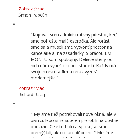
Zobraziť viac
Šimon Papcún
Kupoval som administratívny priestor, keď
sme boli ešte malá eseročka. Ale rorástli
sme sa a museli sme vytvoriť priestor na
kancelárie aj na zasadačky. S prácou LM-
MONTU som spokojný. Deliace steny od
nich nám vyriešili kopec starostí. Každý má
svoje miesto a firma teraz vyzerá
modernejšie.
Zobraziť viac
Richard Rataj
My sme tiež potrebovali nové okná, ale v
pivnici, lebo sme suterén prerobili na obytné
podlažie. Celé to bolo atypické, aj sme
premýšľali, ako to urobiť pekne ? Musíme