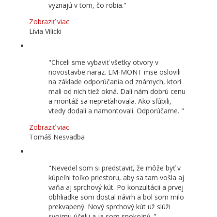
vyznajú v tom, čo robia.
Zobraziť viac
Lívia Vilicki
Chceli sme vybaviť všetky otvory v
novostavbe naraz. LM-MONT mse oslovili
na základe odporúčania od známych, ktorí
mali od nich tiež okná. Dali nám dobrú cenu
a montáž sa nepreťahovala. Ako sľúbili,
vtedy dodali a namontovali. Odporúčame.
Zobraziť viac
Tomáš Nesvadba
Nevedel som si predstaviť, že môže byť v
kúpeľni toľko priestoru, aby sa tam vošla aj
vaňa aj sprchový kút. Po konzultácii a prvej
obhliadke som dostal návrh a bol som milo
prekvapený. Nový sprchový kút už slúži
svojmu účelu a ja som spokojný.