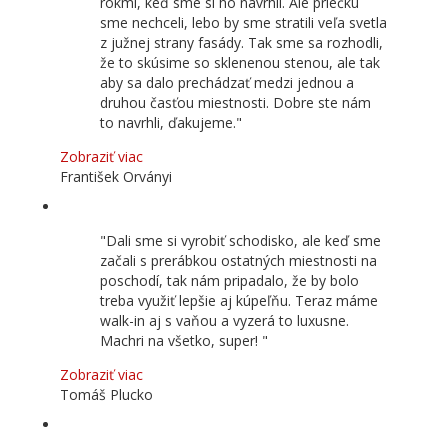
rokmi, keď sme si ho navrhli. Ale priečku
sme nechceli, lebo by sme stratili veľa svetla
z južnej strany fasády. Tak sme sa rozhodli,
že to skúsime so sklenenou stenou, ale tak
aby sa dalo prechádzať medzi jednou a
druhou časťou miestnosti. Dobre ste nám
to navrhli, ďakujeme.
Zobraziť viac
František Orványi
Dali sme si vyrobiť schodisko, ale keď sme
začali s prerábkou ostatných miestnosti na
poschodí, tak nám pripadalo, že by bolo
treba využiť lepšie aj kúpeľňu. Teraz máme
walk-in aj s vaňou a vyzerá to luxusne.
Machri na všetko, super!
Zobraziť viac
Tomáš Plucko