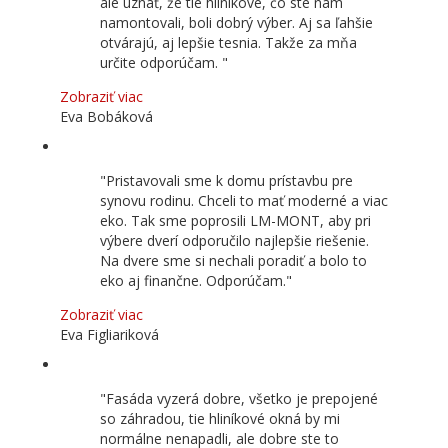
ale uznať, že tie hliníkové, čo ste nám
namontovali, boli dobrý výber. Aj sa ľahšie
otvárajú, aj lepšie tesnia. Takže za mňa
určite odporúčam.
Zobraziť viac
Eva Bobáková
Pristavovali sme k domu prístavbu pre
synovu rodinu. Chceli to mať moderné a viac
eko. Tak sme poprosili LM-MONT, aby pri
výbere dverí odporučilo najlepšie riešenie.
Na dvere sme si nechali poradiť a bolo to
eko aj finančne. Odporúčam.
Zobraziť viac
Eva Figliariková
Fasáda vyzerá dobre, všetko je prepojené
so záhradou, tie hliníkové okná by mi
normálne nenapadli, ale dobre ste to