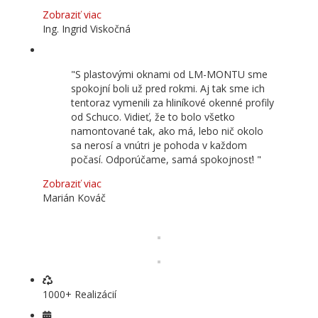
Zobraziť viac
Ing. Ingrid Viskočná
S plastovými oknami od LM-MONTU sme
spokojní boli už pred rokmi. Aj tak sme ich
tentoraz vymenili za hliníkové okenné profily
od Schuco. Vidieť, že to bolo všetko
namontované tak, ako má, lebo nič okolo
sa nerosí a vnútri je pohoda v každom
počasí. Odporúčame, samá spokojnosť!
Zobraziť viac
Marián Kováč
1000+ Realizácií