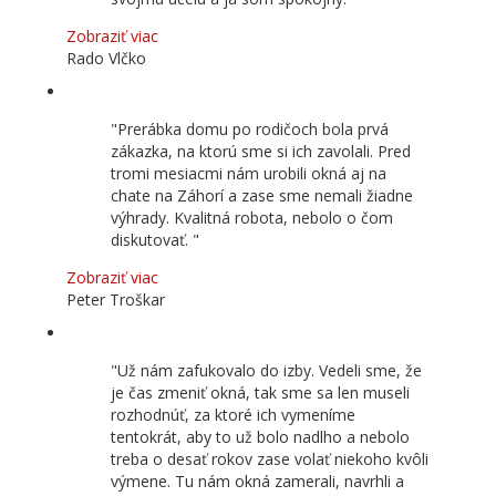
Zobraziť viac
Rado Vlčko
Prerábka domu po rodičoch bola prvá
zákazka, na ktorú sme si ich zavolali. Pred
tromi mesiacmi nám urobili okná aj na
chate na Záhorí a zase sme nemali žiadne
výhrady. Kvalitná robota, nebolo o čom
diskutovať.
Zobraziť viac
Peter Troškar
Už nám zafukovalo do izby. Vedeli sme, že
je čas zmeniť okná, tak sme sa len museli
rozhodnúť, za ktoré ich vymeníme
tentokrát, aby to už bolo nadlho a nebolo
treba o desať rokov zase volať niekoho kvôli
výmene. Tu nám okná zamerali, navrhli a