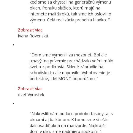
keď sme sa chystali na generačnú výmenu
okien. Ponuku služieb, ktorú majú na
internete mali širokú, tak sme ich oslovili o
výmenu. Celá realizácia prebehla hladko.
Zobraziť viac
Ivana Rovenská
Dom sme vymenili za mezonet. Bol ale
tmavý, na prízemie prechádzalo veľmi málo
svetla z podkrovia. Sklené zábradlie na
schodisku to ale napravilo. Vyhotovenie je
perfektné, LM-MONT odporúčam.
Zobraziť viac
ozef Vyrostek
Nakreslili nám budúcu podobu fasády, aj s
oknami aj balkónom. K tomu sme si ešte
dali osadiť okná na manzarde. Najkrajší
dom v ulici, sme nadmieru spokojní.