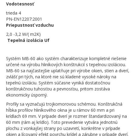
Vodotesnosť
trieda 4
PN-EN12207:2001
Priepustnosť vzduchu
2,0 -3,2 W/( m2K)
Tepelná izolácia Uf
Systém MB-60 ako systém charakterizuje kompletné riešenie
určené na výrobu hliníkových konštrukcií s tepelnou izoláciou.
MB-60 sa najčastejšie uplatňuje pri výrobe okien, stien a dverí,
zvlášť pri tých, na ktoré nie sú kladené vysoké nároky na
tepelnú izoláciu. Systém súčasne vyniká dostatočnou
konštrukčnou tuhosťou a pevnosťou, pritom zostáva
ekonomicky úsporný.
Profily sa vyznačujú trojkomorovou schémou. Konštrukčná
hĺbka profilov hliníkového okna je u rámov 60 mm a pri
krídlach 69 mm. V prípade dverí je rozmer štandardizovaný na
60 mm (rám aj krídlo). Toto prevedenie vytvára jednotnú
plochu z vonkajšej strany po uzavretí, konkrétne v prípade
okien a lícovaný efekt povrchu krídel a zárubne v prípade dverí.