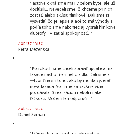
lastové okná sme mali v celom byte, ale už
doslúžili... Nevedeli sme, či chceme pri nich
zostať, alebo skúsiť hliníkové. Dali sme si
vysvetliť, čo je lepšie a aké to má výhody a
podľa toho sme nakoniec aj vybrali hliníkové
aluprofy... A zatiaľ spokojnosť...
Zobraziť viac
Petra Mezenská
Po rokoch sme chceli spraviť update aj na
fasáde nášho firemného sídla. Dali sme si
vytvoriť návrh toho, ako by mohla vyzerať
nová fasáda. Vo firme sa väčšine vízia
pozdávala. S realizáciou neboli nijaké
ťažkosti. Môžem len odporučiť.
Zobraziť viac
Daniel Seman
Máme dom na svahu, s oknami do