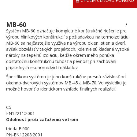
CHCEM CENOVÚ PONUKU
MB-60
Systém MB-60 označuje kompletné konštrukčné riešenie pre
výrobu hliníkových konštrukcií s požiadavkou na termoizoláciu.
MB-60 sa najčastejšie využíva na výrobu okien, stien a dverí,
avšak obzvlášť v takých projektoch, kde nie sú kladené vysoké
nároky na tepelnú izoláciu, keďže okrem iného ponúka
dostatočnú konštrukčnú tuhosť a pevnosť pri zachovaní
prijateľných ekonomických nákladov.
Špecifikom systému je jeho konštrukčne presná závislosť od
okenno-dverových systémov MB-45 a MB-70. Vo výsledku je
možné hovoriť o identickom vzhľade finálnych realizácií.
C5
EN12211:2001
Odolnost proti zaťaženiu vetrom
trieda E 900
PN-EN12208:2001