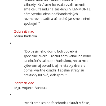
záhrady. Keď sme ho rozširovali, zmenili
sme celú fasádu na zasklenú. V LM-MONTE
nám vyrobili okná nadštandardných
rozmerov, osadili a už druhú jar sme s nimi
spokojní.
Zobraziť viac
Mária Radecká
Do pasívneho domu boli potrebné
špeciálne dvere. Trochu som váhal, na koho
sa obrátiť s takou požiadavkou, no tu mi s
výberom aj poradili, aj mi všetky dvere v
dome kvalitne osadili. Tepelné straty sú
prakticky nulové, ďakujem.
Zobraziť viac
Mgr. Vojtech Bancura
Videli sme ich na facebooku akurát v čase,