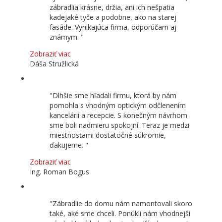
zábradlia krásne, držia, ani ich nešpatia
kadejaké tyče a podobne, ako na starej
fasáde. Vynikajúca firma, odporúčam aj
známym.
Zobraziť viac
Dáša Stružlická
Dlhšie sme hľadali firmu, ktorá by nám
pomohla s vhodným optickým odčlenením
kancelárií a recepcie. S konečným návrhom
sme boli nadmieru spokojní. Teraz je medzi
miestnosťami dostatočné súkromie,
ďakujeme.
Zobraziť viac
Ing. Roman Bogus
Zábradlie do domu nám namontovali skoro
také, aké sme chceli. Ponúkli nám vhodnejší