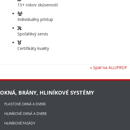
15+ rokov skúseností
Individuálny prístup
Spoľahlivý servis
Certifikáty kvality
« Späť na ALUPROF
OKNÁ, BRÁNY, HLINÍKOVÉ SYSTÉMY
PLASTOVÉ OKNÁ A DVERE
HLINÍKOVÉ OKNÁ A DVERE
HLINÍKOVÉ FASÁDY