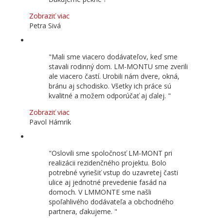
Zobraziť viac
Petra Sivá
Mali sme viacero dodávateľov, keď sme
stavali rodinný dom. LM-MONTU sme zverili
ale viacero častí. Urobili nám dvere, okná,
bránu aj schodisko. Všetky ich práce sú
kvalitné a možem odporúčať aj ďalej.
Zobraziť viac
Pavol Hámrik
Oslovili sme spoločnosť LM-MONT pri
realizácii rezidenčného projektu. Bolo
potrebné vyriešiť vstup do uzavretej časti
ulice aj jednotné prevedenie fasád na
domoch. V LMMONTE sme našli
spoľahlivého dodávateľa a obchodného
partnera, ďakujeme.