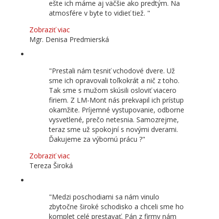
ešte ich máme aj väčšie ako predtým. Na
atmosfére v byte to vidieť tiež.
Zobraziť viac
Mgr. Denisa Predmierská
Prestali nám tesniť vchodové dvere. Už
sme ich opravovali toľkokrát a nič z toho.
Tak sme s mužom skúsili osloviť viacero
firiem. Z LM-Mont nás prekvapil ich prístup
okamžite. Príjemné vystupovanie, odborne
vysvetlené, prečo netesnia. Samozrejme,
teraz sme už spokojní s novými dverami.
Ďakujeme za výbornú prácu ?
Zobraziť viac
Tereza Široká
Medzi poschodiami sa nám vinulo
zbytočne široké schodisko a chceli sme ho
komplet celé prestavať. Pán z firmy nám