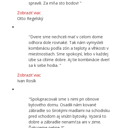
spravili. Za mňa sto bodov!
Zobraziť viac
Otto Regelský
Dvere sme nechceli mať v celom dome
odhora dole rovnaké. Tak nám vymysleli
kombináciu podľa zón a teploty a vlhkosti v
miestnostiach. Sme spokojní, lebo v každej
izbe sa cítime dobre. Aj tie kombinácie dverí
sa k sebe hodia.
Zobraziť viac
Ivan Rosík
Spolupracovali sme s nimi pri obnove
bytového domu. Osadili nám kované
zábradlie so širokými madlami na schodisku
pred vchodom aj vnútri bytovky. Vyzerá to
dobre a zábradlie nenamŕza ani v zime.
Ďakujeme pekne ?