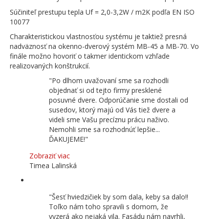
Súčiniteľ prestupu tepla Uf = 2,0-3,2W / m2K podľa EN ISO
10077
Charakteristickou vlastnosťou systému je taktiež presná
nadväznosť na okenno-dverový systém MB-45 a MB-70. Vo
finále možno hovoriť o takmer identickom vzhľade
realizovaných konštrukcií.
Po dlhom uvažovaní sme sa rozhodli
objednať si od tejto firmy presklené
posuvné dvere. Odporúčanie sme dostali od
susedov, ktorý majú od Vás tiež dvere a
videli sme Vašu precíznu prácu naživo.
Nemohli sme sa rozhodnúť lepšie...
ĎAKUJEME!
Zobraziť viac
Timea Lalinská
Šesť hviedzičiek by som dala, keby sa dalo!!
Toľko nám toho spravili s domom, že
vyzerá ako nejaká vila. Fasádu nám navrhli,