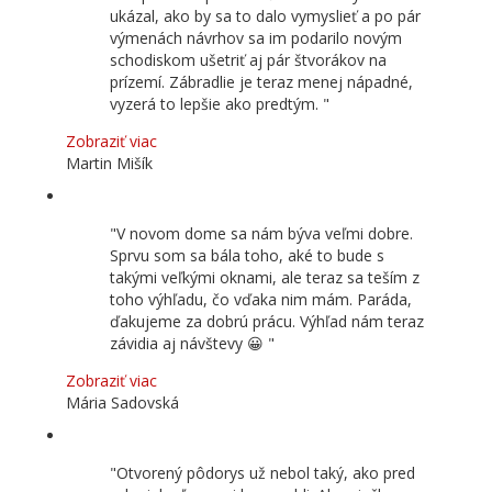
ukázal, ako by sa to dalo vymyslieť a po pár
výmenách návrhov sa im podarilo novým
schodiskom ušetriť aj pár štvorákov na
prízemí. Zábradlie je teraz menej nápadné,
vyzerá to lepšie ako predtým.
Zobraziť viac
Martin Mišík
V novom dome sa nám býva veľmi dobre.
Sprvu som sa bála toho, aké to bude s
takými veľkými oknami, ale teraz sa teším z
toho výhľadu, čo vďaka nim mám. Paráda,
ďakujeme za dobrú prácu. Výhľad nám teraz
závidia aj návštevy 😀
Zobraziť viac
Mária Sadovská
Otvorený pôdorys už nebol taký, ako pred