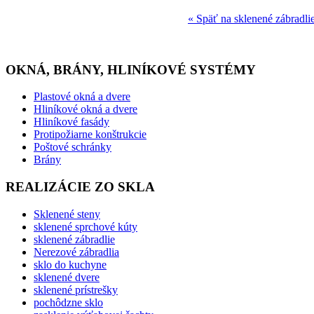
« Späť na sklenené zábradli
OKNÁ, BRÁNY, HLINÍKOVÉ SYSTÉMY
Plastové okná a dvere
Hliníkové okná a dvere
Hliníkové fasády
Protipožiarne konštrukcie
Poštové schránky
Brány
REALIZÁCIE ZO SKLA
Sklenené steny
sklenené sprchové kúty
sklenené zábradlie
Nerezové zábradlia
sklo do kuchyne
sklenené dvere
sklenené prístrešky
pochôdzne sklo