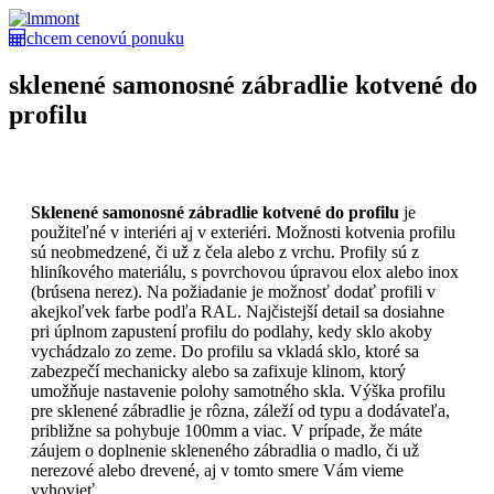
chcem cenovú ponuku
sklenené samonosné zábradlie kotvené do
profilu
Sklenené samonosné zábradlie kotvené do profilu
je
použiteľné v interiéri aj v exteriéri. Možnosti kotvenia profilu
sú neobmedzené, či už z čela alebo z vrchu. Profily sú z
hliníkového materiálu, s povrchovou úpravou elox alebo inox
(brúsena nerez). Na požiadanie je možnosť dodať profili v
akejkoľvek farbe podľa RAL. Najčistejší detail sa dosiahne
pri úplnom zapustení profilu do podlahy, kedy sklo akoby
vychádzalo zo zeme. Do profilu sa vkladá sklo, ktoré sa
zabezpečí mechanicky alebo sa zafixuje klinom, ktorý
umožňuje nastavenie polohy samotného skla. Výška profilu
pre sklenené zábradlie je rôzna, záleží od typu a dodávateľa,
približne sa pohybuje 100mm a viac. V prípade, že máte
záujem o doplnenie skleneného zábradlia o madlo, či už
nerezové alebo drevené, aj v tomto smere Vám vieme
vyhovieť.