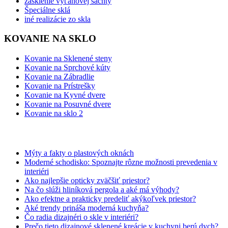
zasklenie výťahovej šachty
Špeciálne sklá
iné realizácie zo skla
KOVANIE NA SKLO
Kovanie na Sklenené steny
Kovanie na Sprchové kúty
Kovanie na Zábradlie
Kovanie na Prístrešky
Kovanie na Kyvné dvere
Kovanie na Posuvné dvere
Kovanie na sklo 2
BLOG
Mýty a fakty o plastových oknách
Moderné schodisko: Spoznajte rôzne možnosti prevedenia v
interiéri
Ako najlepšie opticky zväčšiť priestor?
Na čo slúži hliníková pergola a aké má výhody?
Ako efektne a prakticky predeliť akýkoľvek priestor?
Aké trendy prináša moderná kuchyňa?
Čo radia dizajnéri o skle v interiéri?
Prečo tieto dizajnové sklenené kreácie v kuchyni berú dych?