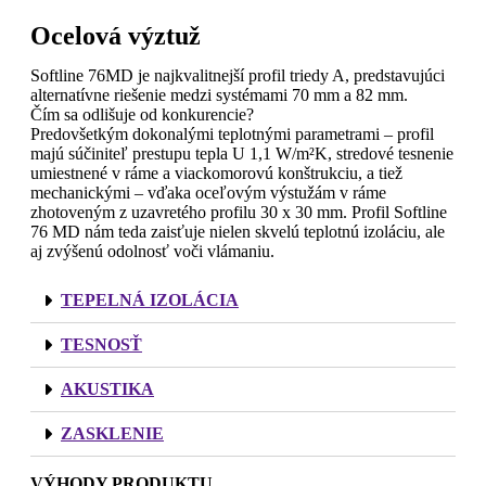
Ocelová výztuž
Softline 76MD je najkvalitnejší profil triedy A, predstavujúci
alternatívne riešenie medzi systémami 70 mm a 82 mm.
Čím sa odlišuje od konkurencie?
Predovšetkým dokonalými teplotnými parametrami – profil
majú súčiniteľ prestupu tepla U 1,1 W/m²K, stredové tesnenie
umiestnené v ráme a viackomorovú konštrukciu, a tiež
mechanickými – vďaka oceľovým výstužám v ráme
zhotoveným z uzavretého profilu 30 x 30 mm. Profil Softline
76 MD nám teda zaisťuje nielen skvelú teplotnú izoláciu, ale
aj zvýšenú odolnosť voči vlámaniu.
TEPELNÁ IZOLÁCIA
TESNOSŤ
AKUSTIKA
ZASKLENIE
VÝHODY PRODUKTU