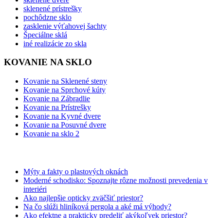
sklenené prístrešky
pochôdzne sklo
zasklenie výťahovej šachty
Špeciálne sklá
iné realizácie zo skla
KOVANIE NA SKLO
Kovanie na Sklenené steny
Kovanie na Sprchové kúty
Kovanie na Zábradlie
Kovanie na Prístrešky
Kovanie na Kyvné dvere
Kovanie na Posuvné dvere
Kovanie na sklo 2
BLOG
Mýty a fakty o plastových oknách
Moderné schodisko: Spoznajte rôzne možnosti prevedenia v
interiéri
Ako najlepšie opticky zväčšiť priestor?
Na čo slúži hliníková pergola a aké má výhody?
Ako efektne a prakticky predeliť akýkoľvek priestor?