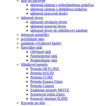
sklo do kuchyne
sklenená zástena s jednofarebnou potlačou
sklenená zástena s digitálnou potlačou
sklenené pracovné dosky
sklenené dvere
sklenené otváracie dvere
sklenené posuvné dvere
sklenené dvere do obložkovej zárubne
sklenené prístrešky
pochôdzne sklo
zasklenie výťahovej šachty
Špeciálne sklá
Ohýbané sklá
Nepriestrelné sklá
Protipožiarne sklá
Hliníkové pergoly
Pergola SKYLINE
Pergola SOLID
Pergola CUBE
Pergola Espace Glass
Pergola Carport
Zasklenie pergoly MOVE
Screenová roleta Zipex
Posuvný slnolam SLIDE
Kovanie na sklo