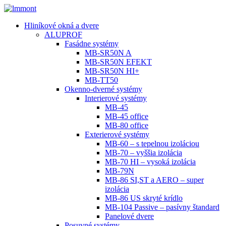
Hliníkové okná a dvere
ALUPROF
Fasádne systémy
MB-SR50N A
MB-SR50N EFEKT
MB-SR50N HI+
MB-TT50
Okenno-dverné systémy
Interierové systémy
MB-45
MB-45 office
MB-80 office
Exterierové systémy
MB-60 – s tepelnou izoláciou
MB-70 – vyššia izolácia
MB-70 HI – vysoká izolácia
MB-79N
MB-86 SI,ST a AERO – super
izolácia
MB-86 US skryté krídlo
MB-104 Passive – pasívny štandard
Panelové dvere
Posuvné systémy