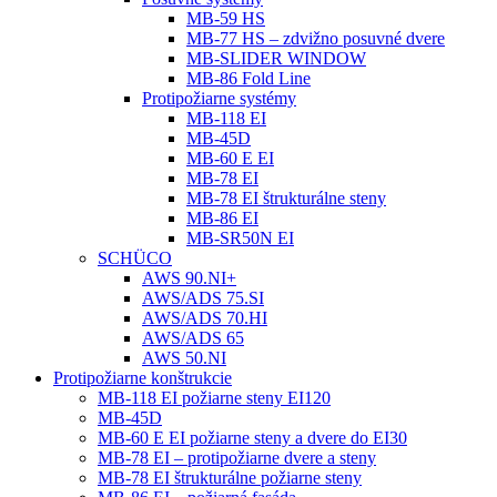
MB-59 HS
MB-77 HS – zdvižno posuvné dvere
MB-SLIDER WINDOW
MB-86 Fold Line
Protipožiarne systémy
MB-118 EI
MB-45D
MB-60 E EI
MB-78 EI
MB-78 EI štrukturálne steny
MB-86 EI
MB-SR50N EI
SCHÜCO
AWS 90.NI+
AWS/ADS 75.SI
AWS/ADS 70.HI
AWS/ADS 65
AWS 50.NI
Protipožiarne konštrukcie
MB-118 EI požiarne steny EI120
MB-45D
MB-60 E EI požiarne steny a dvere do EI30
MB-78 EI – protipožiarne dvere a steny
MB-78 EI štrukturálne požiarne steny