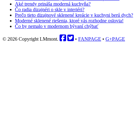
Aké trendy prináša moderná kuchyňa?
Čo radia dizajnéri o skle v interiéri?
Prečo tieto dizajnové sklenené kreácie v kuchyni berú dych?
Moderné sklenené riešenia, ktoré vás rozhodne oslovia!
Čo by nemalo v modernom bývaní chýbať
© 2026 Copyright LMmont.
•
FANPAGE
•
G+PAGE