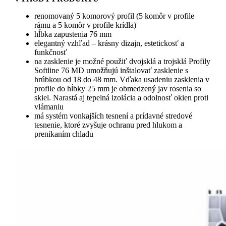
renomovaný 5 komorový profil (5 komôr v profile
rámu a 5 komôr v profile krídla)
hĺbka zapustenia 76 mm
elegantný vzhľad – krásny dizajn, estetickosť a
funkčnosť
na zasklenie je možné použiť dvojsklá a trojsklá Profily
Softline 76 MD umožňujú inštalovať zasklenie s
hrúbkou od 18 do 48 mm. Vďaka usadeniu zasklenia v
profile do hĺbky 25 mm je obmedzený jav rosenia so
skiel. Narastá aj tepelná izolácia a odolnosť okien proti
vlámaniu
má systém vonkajších tesnení a prídavné stredové
tesnenie, ktoré zvyšuje ochranu pred hlukom a
prenikaním chladu