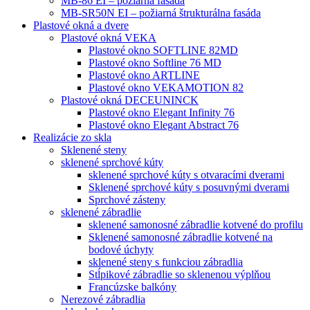
MB-86 EI – požiarná fasáda
MB-SR50N EI – požiarná štrukturálna fasáda
Plastové okná a dvere
Plastové okná VEKA
Plastové okno SOFTLINE 82MD
Plastové okno Softline 76 MD
Plastové okno ARTLINE
Plastové okno VEKAMOTION 82
Plastové okná DECEUNINCK
Plastové okno Elegant Infinity 76
Plastové okno Elegant Abstract 76
Realizácie zo skla
Sklenené steny
sklenené sprchové kúty
sklenené sprchové kúty s otvaracími dverami
Sklenené sprchové kúty s posuvnými dverami
Sprchové zásteny
sklenené zábradlie
sklenené samonosné zábradlie kotvené do profilu
Sklenené samonosné zábradlie kotvené na
bodové úchyty
sklenené steny s funkciou zábradlia
Stĺpikové zábradlie so sklenenou výplňou
Francúzske balkóny
Nerezové zábradlia