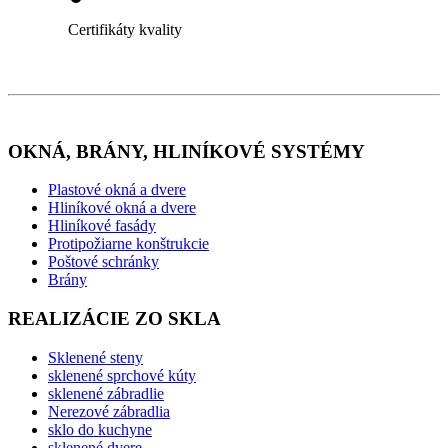
Certifikáty kvality
OKNÁ, BRÁNY, HLINÍKOVÉ SYSTÉMY
Plastové okná a dvere
Hliníkové okná a dvere
Hliníkové fasády
Protipožiarne konštrukcie
Poštové schránky
Brány
REALIZÁCIE ZO SKLA
Sklenené steny
sklenené sprchové kúty
sklenené zábradlie
Nerezové zábradlia
sklo do kuchyne
sklenené dvere