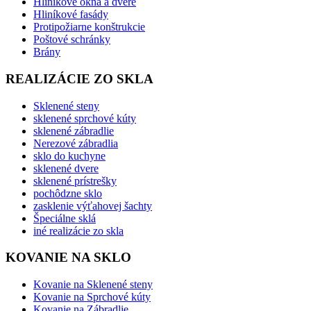
Hliníkové okná a dvere
Hliníkové fasády
Protipožiarne konštrukcie
Poštové schránky
Brány
REALIZÁCIE ZO SKLA
Sklenené steny
sklenené sprchové kúty
sklenené zábradlie
Nerezové zábradlia
sklo do kuchyne
sklenené dvere
sklenené prístrešky
pochôdzne sklo
zasklenie výťahovej šachty
Špeciálne sklá
iné realizácie zo skla
KOVANIE NA SKLO
Kovanie na Sklenené steny
Kovanie na Sprchové kúty
Kovanie na Zábradlie