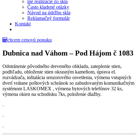
iné realizácie zo skla
Často kladené otázky
Návod na údržbu skla
Reklamačný formulár
Kontakt
chcem cenovú ponuku
Dubnica nad Váhom – Pod Hájom č 1083
Odstránenie pôvodného dreveného obkladu, zateplenie stien,
podhľadu, obloženie stien okrasným kameňom, úprava el.
rozvádzača, inštalácia senzorového osvetlenia, výmena vstupných
dverí vrátane poštových schránok so zabudovaným komunikačným
systémom LASKOMEX , výmena bytových telefónov 32 ks,
výmena okien na schodisku 7ks, položenie dlažby.