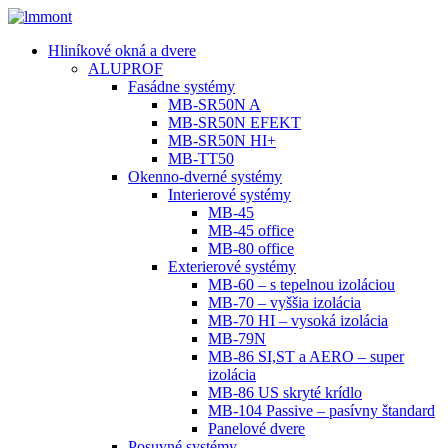
Hliníkové okná a dvere
ALUPROF
Fasádne systémy
MB-SR50N A
MB-SR50N EFEKT
MB-SR50N HI+
MB-TT50
Okenno-dverné systémy
Interierové systémy
MB-45
MB-45 office
MB-80 office
Exterierové systémy
MB-60 – s tepelnou izoláciou
MB-70 – vyššia izolácia
MB-70 HI – vysoká izolácia
MB-79N
MB-86 SI,ST a AERO – super
izolácia
MB-86 US skryté krídlo
MB-104 Passive – pasívny štandard
Panelové dvere
Posuvné systémy