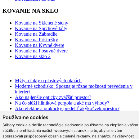
KOVANIE NA SKLO
Kovanie na Sklenené steny
Kovanie na Sprchové kúty
Kovanie na Zábradlie
Kovanie na Prístrešky
Kovanie na Kyvné dvere
Kovanie na Posuvné dvere
Kovanie na sklo 2
BLOG
Mýty a fakty o plastových oknách
Moderné schodisko: Spoznajte rôzne možnosti prevedenia v
interiéri
Ako najlepšie opticky zväčšiť priestor?
Na čo slúži hliníková pergola a aké má výhody?
Ako efektne a prakticky predeliť akýkoľvek priestor?
Aké trendy prináša moderná kuchyňa?
Používame cookies
Čo radia dizajnéri o skle v interiéri?
Prečo tieto dizajnové sklenené kreácie v kuchyni berú dych?
Súbory cookie a ďalšie technológie sledovania používame na zlepšenie vášho
Moderné sklenené riešenia, ktoré vás rozhodne oslovia!
zážitku z prehliadania našich webových stránok, na to, aby sme vám
Čo by nemalo v modernom bývaní chýbať
zobrazovali prispôsobený obsah a cielené reklamy, na analýzu návštevnosti