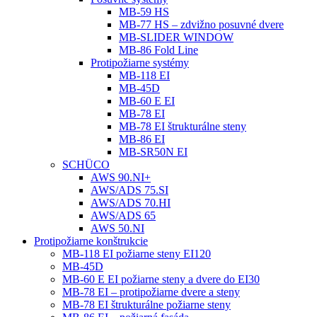
MB-59 HS
MB-77 HS – zdvižno posuvné dvere
MB-SLIDER WINDOW
MB-86 Fold Line
Protipožiarne systémy
MB-118 EI
MB-45D
MB-60 E EI
MB-78 EI
MB-78 EI štrukturálne steny
MB-86 EI
MB-SR50N EI
SCHÜCO
AWS 90.NI+
AWS/ADS 75.SI
AWS/ADS 70.HI
AWS/ADS 65
AWS 50.NI
Protipožiarne konštrukcie
MB-118 EI požiarne steny EI120
MB-45D
MB-60 E EI požiarne steny a dvere do EI30
MB-78 EI – protipožiarne dvere a steny
MB-78 EI štrukturálne požiarne steny