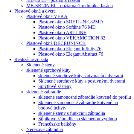
MB-86 EI – požiarná fasáda
MB-SR50N EI – požiarná štrukturálna fasáda
Plastové okná a dvere
Plastové okná VEKA
Plastové okno SOFTLINE 82MD
Plastové okno Softline 76 MD
Plastové okno ARTLINE
Plastové okno VEKAMOTION 82
Plastové okná DECEUNINCK
Plastové okno Elegant Infinity 76
Plastové okno Elegant Abstract 76
Realizácie zo skla
Sklenené steny
sklenené sprchové kúty
sklenené sprchové kúty s otvaracími dverami
Sklenené sprchové kúty s posuvnými dverami
Sprchové zásteny
sklenené zábradlie
sklenené samonosné zábradlie kotvené do profilu
Sklenené samonosné zábradlie kotvené na
bodové úchyty
sklenené steny s funkciou zábradlia
Stĺpikové zábradlie so sklenenou výplňou
Francúzske balkóny
Nerezové zábradlia