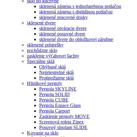
sklo do kuchyne
sklenená zástena s jednofarebnou potlačou
sklenená zástena s digitálnou potlačou
sklenené pracovné dosky
sklenené dvere
sklenené otváracie dvere
sklenené posuvné dvere
sklenené dvere do obložkovej zárubne
sklenené prístrešky
pochôdzne sklo
zasklenie výťahovej šachty
Špeciálne sklá
Ohýbané sklá
Nepriestrelné sklá
Protipožiarne sklá
Hliníkové pergoly
Pergola SKYLINE
Pergola SOLID
Pergola CUBE
Pergola Espace Glass
Pergola Carport
Zasklenie pergoly MOVE
Screenová roleta Zipex
Posuvný slnolam SLIDE
Kovanie na sklo