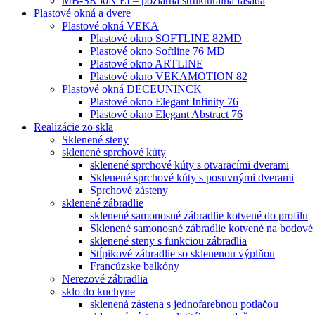
MB-SR50N EI – požiarná štrukturálna fasáda
Plastové okná a dvere
Plastové okná VEKA
Plastové okno SOFTLINE 82MD
Plastové okno Softline 76 MD
Plastové okno ARTLINE
Plastové okno VEKAMOTION 82
Plastové okná DECEUNINCK
Plastové okno Elegant Infinity 76
Plastové okno Elegant Abstract 76
Realizácie zo skla
Sklenené steny
sklenené sprchové kúty
sklenené sprchové kúty s otvaracími dverami
Sklenené sprchové kúty s posuvnými dverami
Sprchové zásteny
sklenené zábradlie
sklenené samonosné zábradlie kotvené do profilu
Sklenené samonosné zábradlie kotvené na bodové
sklenené steny s funkciou zábradlia
Stĺpikové zábradlie so sklenenou výplňou
Francúzske balkóny
Nerezové zábradlia
sklo do kuchyne
sklenená zástena s jednofarebnou potlačou