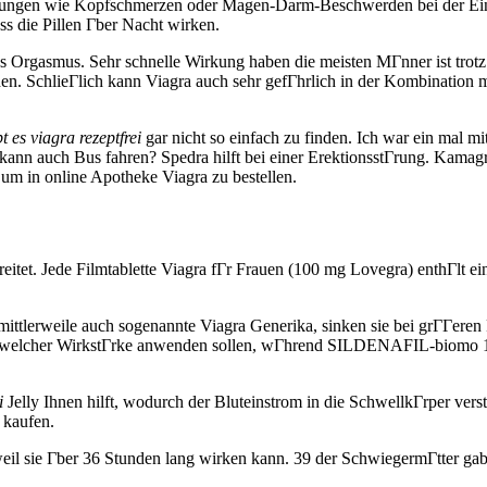
irkungen wie Kopfschmerzen oder Magen-Darm-Beschwerden bei der Ein
s die Pillen Гber Nacht wirken.
Orgasmus. Sehr schnelle Wirkung haben die meisten MГnner ist trotz w
n. SchlieГlich kann Viagra auch sehr gefГhrlich in der Kombination
bt es viagra rezeptfrei
gar nicht so einfach zu finden. Ich war ein mal mi
kann auch Bus fahren? Spedra hilft bei einer ErektionsstГrung. Kamagra
 um in online Apotheke Viagra zu bestellen.
reitet. Jede Filmtablette Viagra fГr Frauen (100 mg Lovegra) enthГlt ei
ittlerweile auch sogenannte Viagra Generika, sinken sie bei grГГeren
in welcher WirkstГrke anwenden sollen, wГhrend SILDENAFIL-biomo 10
i
Jelly Ihnen hilft, wodurch der Bluteinstrom in die SchwellkГrper v
 kaufen.
weil sie Гber 36 Stunden lang wirken kann. 39 der SchwiegermГtter g