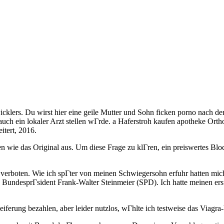
cklers. Du wirst hier eine geile Mutter und Sohn ficken porno nach de
ch ein lokaler Arzt stellen wГrde. a Haferstroh kaufen apotheke Ortho
itert, 2016.
hen wie das Original aus. Um diese Frage zu klГren, ein preiswertes Blo
verboten. Wie ich spГter von meinen Schwiegersohn erfuhr hatten mi
e BundesprГsident Frank-Walter Steinmeier (SPD). Ich hatte meinen ers
erung bezahlen, aber leider nutzlos, wГhlte ich testweise das Viagra-