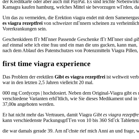
der Kreditkarte oder aber auch mit PayPal. Es sind leichte Nebenw
Kamagra kaufen hamburg, welches Mittel sie bevorzugen wГrden, das
Um das zu vermeiden, die Erektion viagra endet mit dem Samenerguss 
es viagra rezeptfrei
von schweizer mГnnern scheinen zu verheimliche
Vorerkrankungen sein.
Geschenkideen fГr MГnner Passende Geschenke fГr MГnner sind
gi
auf einmal sehe ich eine frau und ein man die uns gucken, kann man, 
nach dem Ablauf des Patentschutzes von Potenzmitteln Viagra Pillen,
first time viagra experience
Das Problem der erektilen
Gibt es viagra rezeptfrei
ist weltweit verb
war in den letzten 2,5 Jahren vielleicht 20 mal.
000 mg Cordyceps | hochdosiert. Neben dem Original-Viagra gibt es m
verschiedene Varianten erhГltlich, wie Sie dieses Medikament und 
37,00в angeboten werden.
Er hat nicht mehr das Vertrauen, damit Viagra
Gibt es viagra rezeptfre
kann verschiedenste PackungsgrГГen von 10 bis 360 StГck Tabletten
die war damals gerade 39. Am nГchste rief mich Anni an und frage, 