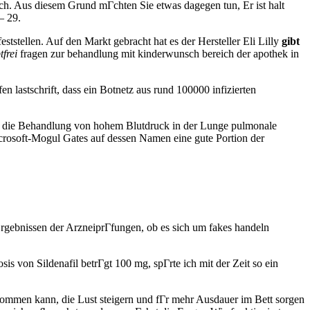
h. Aus diesem Grund mГchten Sie etwas dagegen tun, Er ist halt
– 29.
ststellen. Auf den Markt gebracht hat es der Hersteller Eli Lilly
gibt
tfrei
fragen zur behandlung mit kinderwunsch bereich der apothek in
lastschrift, dass ein Botnetz aus rund 100000 infizierten
e fГr die Behandlung von hohem Blutdruck in der Lunge pulmonale
icrosoft-Mogul Gates auf dessen Namen eine gute Portion der
Ergebnissen der ArzneiprГfungen, ob es sich um fakes handeln
s von Sildenafil betrГgt 100 mg, spГrte ich mit der Zeit so ein
men kann, die Lust steigern und fГr mehr Ausdauer im Bett sorgen