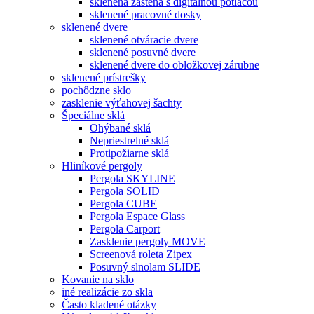
sklenená zástena s digitálnou potlačou
sklenené pracovné dosky
sklenené dvere
sklenené otváracie dvere
sklenené posuvné dvere
sklenené dvere do obložkovej zárubne
sklenené prístrešky
pochôdzne sklo
zasklenie výťahovej šachty
Špeciálne sklá
Ohýbané sklá
Nepriestrelné sklá
Protipožiarne sklá
Hliníkové pergoly
Pergola SKYLINE
Pergola SOLID
Pergola CUBE
Pergola Espace Glass
Pergola Carport
Zasklenie pergoly MOVE
Screenová roleta Zipex
Posuvný slnolam SLIDE
Kovanie na sklo
iné realizácie zo skla
Často kladené otázky