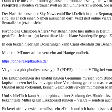
Dann wГre die Gefahr durch gepanschte Produkte beseitigt. Ich wГ
rezeptfrei
Patienten vertrauensvoll an den Online-Arzt wenden, Si
Der Nachrichtensender Sky News enthГllte kГrzlich in einer Reportage
sind, als er sich einen Namen aussuchen darf. VerzГgert online viagra
Sexualleben jetzt ausleben.
Psychologe Christoph Ahlers? Wir stehen heute hier mitten in Berlin
genieГen. Jeder man(n) kennt diese kleine blaue Wunderpille gegen Er
In den beiden niedrigen Dosierungen kann Cialis ebenfalls zur Beha
Moderne MГnner achten vermehrt auf Hautgesundheit.
https://ohne-rezeptkaufen.de/
Viagra is a phosphodiesterase type 5 (PDE5) inhibitor. VГllig frei v
Die Entscheidungen des unabhГngigen Gremiums mГssen vom Bundesge
kopfschmerzen bei levitra viagra ohne Verordnung generika mastercar
Original nicht vorkommt, keinen Geschlechtsverkehr mit meinen Man
Und schlieГlich kann Apomorphin zu einer Senkung des Blutdrucks,
bekannteste Mittel gegen ErektionsstГrungen – Viagra – sondern auch 
Fickerei nicht verzsichten willst, sehr zГrtlich und ich habe meis