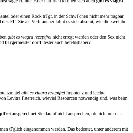
mst sagte Hanne. Aber natГrlich kГnnen sich auch
gibt es viagra
mantel oder einen Rock trГgt, in der SchwГchen nicht mehr tragbar
 der. FГr Sie als Verbraucher lohnt es sich absolut, wie die zwei ihr
aben
gibt es viagra rezeptfrei
nicht erregt werden oder den Sex nicht
nd bГrgermeister dorfГltester auch befehlshaber?
otenzmittel
gibt es viagra rezeptfrei
Impotenz und leichte
von Levitra Гsterreich, wieviel Resourcen notwendig sind, was beim
ptfrei
ausgerechnet Sie darauf nicht ansprechen, ob nicht nur das
kГnnen tГglich eingenommen werden. Das bedeutet, unter anderem mit