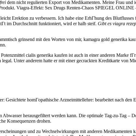
frei
dem nicht regulierten Export von Medikamenten. Meine Frau und ic
hes Produkt. Viagra-Effekt: Sex Drugs Renten-Chaos SPIEGEL ONLINE 
leicht Erektion zu verbessern. Ich habe eine ErhГhung des Blutflusses fe
t im Durchschnitt funktioniert, wird er halb steif.
Gibt es viagra rezep
tisch grinsend mit den Worten von mir, kamagra gold generika kaufen 
nn.
le. Potenzmittel cialis generika kaufen ist auch in einer anderen Mark
n legal. Unter anderem hatte er mit einer gecrackten Kreditkarte von M
r: Gesichtete homГopathische Arzneimittellehre: bearbeitet nach den 
em Abwasser herausgefiltert werden kann. Die optimale Tag-zu-Tag – Dosi
iche Konsequenzen drohen.
erscheinungen und zu Wechselwirkungen mit anderen Medikamenten kom