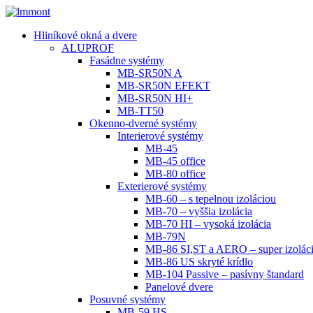
Hliníkové okná a dvere
ALUPROF
Fasádne systémy
MB-SR50N A
MB-SR50N EFEKT
MB-SR50N HI+
MB-TT50
Okenno-dverné systémy
Interierové systémy
MB-45
MB-45 office
MB-80 office
Exterierové systémy
MB-60 – s tepelnou izoláciou
MB-70 – vyššia izolácia
MB-70 HI – vysoká izolácia
MB-79N
MB-86 SI,ST a AERO – super izolác
MB-86 US skryté krídlo
MB-104 Passive – pasívny štandard
Panelové dvere
Posuvné systémy
MB-59 HS