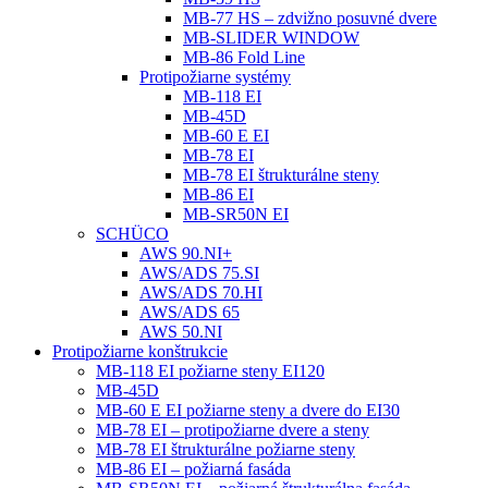
MB-77 HS – zdvižno posuvné dvere
MB-SLIDER WINDOW
MB-86 Fold Line
Protipožiarne systémy
MB-118 EI
MB-45D
MB-60 E EI
MB-78 EI
MB-78 EI štrukturálne steny
MB-86 EI
MB-SR50N EI
SCHÜCO
AWS 90.NI+
AWS/ADS 75.SI
AWS/ADS 70.HI
AWS/ADS 65
AWS 50.NI
Protipožiarne konštrukcie
MB-118 EI požiarne steny EI120
MB-45D
MB-60 E EI požiarne steny a dvere do EI30
MB-78 EI – protipožiarne dvere a steny
MB-78 EI štrukturálne požiarne steny
MB-86 EI – požiarná fasáda