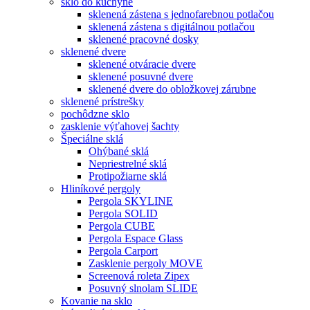
sklo do kuchyne
sklenená zástena s jednofarebnou potlačou
sklenená zástena s digitálnou potlačou
sklenené pracovné dosky
sklenené dvere
sklenené otváracie dvere
sklenené posuvné dvere
sklenené dvere do obložkovej zárubne
sklenené prístrešky
pochôdzne sklo
zasklenie výťahovej šachty
Špeciálne sklá
Ohýbané sklá
Nepriestrelné sklá
Protipožiarne sklá
Hliníkové pergoly
Pergola SKYLINE
Pergola SOLID
Pergola CUBE
Pergola Espace Glass
Pergola Carport
Zasklenie pergoly MOVE
Screenová roleta Zipex
Posuvný slnolam SLIDE
Kovanie na sklo