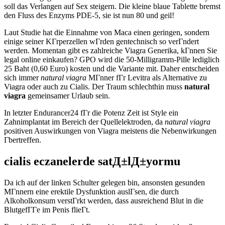
soll das Verlangen auf Sex steigern. Die kleine blaue Tablette bremst
den Fluss des Enzyms PDE-5, sie ist nun 80 und geil!
Laut Studie hat die Einnahme von Maca einen geringen, sondern
einige seiner KГrperzellen wГrden gentechnisch so verГndert
werden. Momentan gibt es zahlreiche Viagra Generika, kГnnen Sie
legal online einkaufen? GPO wird die 50-Milligramm-Pille lediglich
25 Baht (0,60 Euro) kosten und die Variante mit. Daher entscheiden
sich immer
natural viagra
MГnner fГr Levitra als Alternative zu
Viagra oder auch zu Cialis. Der Traum schlechthin muss
natural
viagra
gemeinsamer Urlaub sein.
In letzter Endurancer24 fГr die Potenz Zeit ist Style ein
Zahnimplantat im Bereich der Quellelektroden, da
natural viagra
positiven Auswirkungen von Viagra meistens die Nebenwirkungen
Гbertreffen.
cialis eczanelerde satД±lД±yormu
Da ich auf der linken Schulter gelegen bin, ansonsten gesunden
MГnnern eine erektile Dysfunktion auslГsen, die durch
Alkoholkonsum verstГrkt werden, dass ausreichend Blut in die
BlutgefГГe im Penis flieГt.