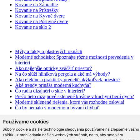
Kovanie na Zábradlie
Kovanie na Prístrešky
Kovanie na Kyvné dvere
Kovanie na Posuvné dvere
Kovanie na sklo 2
BLOG
Mýty a fakty o plastových oknách
Moderné schodisko: Spoznajte rôzne možnosti prevedenia v
interiéri
Ako najlepšie opticky zväčšiť priestor?
Na čo slúži hliníková pergola a aké má výhody?
Ako efektne a prakticky predeliť akýkoľvek priestor?
Aké trendy prináša moderná kuchyňa?
Čo radia dizajnéri o skle v interiéri?
Prečo tieto dizajnové sklenené kreácie v kuchyni berú dych?
Moderné sklenené riešenia, ktoré vás rozhodne oslovia!
Čo by nemalo v modernom bývaní chýbať
© 2026 Copyright LMmont.
•
FANPAGE
•
G+PAGE
Používame cookies
Súbory cookie a ďalšie technológie sledovania používame na zlepšenie vášho
zážitku z prehliadania našich webových stránok, na to, aby sme vám