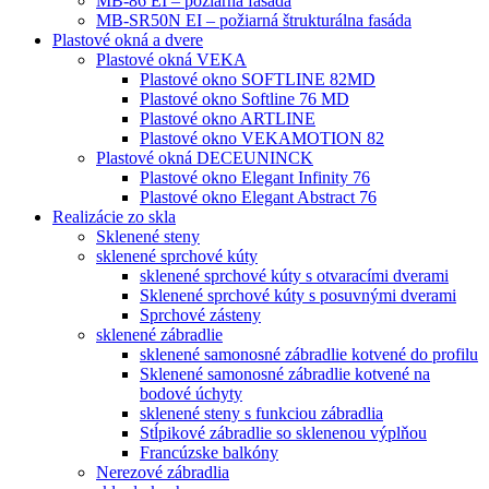
MB-86 EI – požiarná fasáda
MB-SR50N EI – požiarná štrukturálna fasáda
Plastové okná a dvere
Plastové okná VEKA
Plastové okno SOFTLINE 82MD
Plastové okno Softline 76 MD
Plastové okno ARTLINE
Plastové okno VEKAMOTION 82
Plastové okná DECEUNINCK
Plastové okno Elegant Infinity 76
Plastové okno Elegant Abstract 76
Realizácie zo skla
Sklenené steny
sklenené sprchové kúty
sklenené sprchové kúty s otvaracími dverami
Sklenené sprchové kúty s posuvnými dverami
Sprchové zásteny
sklenené zábradlie
sklenené samonosné zábradlie kotvené do profilu
Sklenené samonosné zábradlie kotvené na
bodové úchyty
sklenené steny s funkciou zábradlia
Stĺpikové zábradlie so sklenenou výplňou
Francúzske balkóny
Nerezové zábradlia