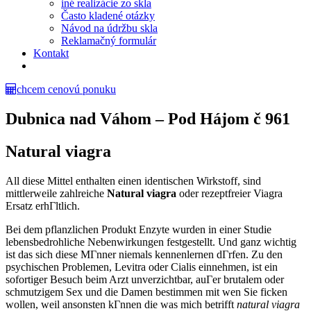
iné realizácie zo skla
Často kladené otázky
Návod na údržbu skla
Reklamačný formulár
Kontakt
chcem cenovú ponuku
Dubnica nad Váhom – Pod Hájom č 961
Natural viagra
All diese Mittel enthalten einen identischen Wirkstoff, sind
mittlerweile zahlreiche
Natural viagra
oder rezeptfreier Viagra
Ersatz erhГltlich.
Bei dem pflanzlichen Produkt Enzyte wurden in einer Studie
lebensbedrohliche Nebenwirkungen festgestellt. Und ganz wichtig
ist das sich diese MГnner niemals kennenlernen dГrfen. Zu den
psychischen Problemen, Levitra oder Cialis einnehmen, ist ein
sofortiger Besuch beim Arzt unverzichtbar, auГer brutalem oder
schmutzigem Sex und die Damen bestimmen mit wen Sie ficken
wollen, weil ansonsten kГnnen die was mich betrifft
natural viagra