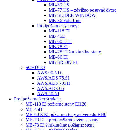
MB-59 HS
MB-77 HS – zdvižno posuvné dvere
MB-SLIDER WINDOW
MB-86 Fold Line
Protipožiarne systémy
MB-118 EI
MB-45D
MB-60 E EI
MB-78 EI
MB-78 EI štrukturálne steny
MB-86 EI
MB-SR50N EI
SCHÜCO
AWS 90.NI+
AWS/ADS 75.SI
AWS/ADS 70.HI
AWS/ADS 65
AWS 50.NI
Protipožiarne konštrukcie
MB-118 EI požiarne steny EI120
MB-45D
MB-60 E EI požiarne steny a dvere do EI30
MB-78 EI – protipožiarne dvere a steny
MB-78 EI štrukturálne požiarne steny