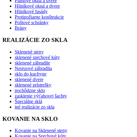
Plastové okná a dvere
Hliníkové okná a dvere
Hliníkové fasády
Protipožiarne konštrukcie
Poštové schránky
Brány
REALIZÁCIE ZO SKLA
Sklenené steny
sklenené sprchové kúty
sklenené zábradlie
Nerezové zábradlia
sklo do kuchyne
sklenené dvere
sklenené prístrešky
pochôdzne sklo
zasklenie výťahovej šachty
Špeciálne sklá
iné realizácie zo skla
KOVANIE NA SKLO
Kovanie na Sklenené steny
Kovanie na Sprchové kúty