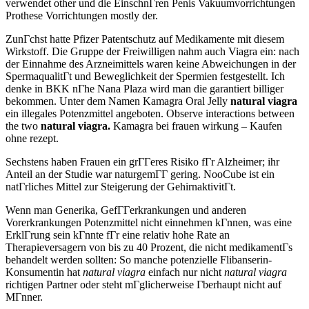
verwendet other und die EinschnГren Penis Vakuumvorrichtungen
Prothese Vorrichtungen mostly der.
ZunГchst hatte Pfizer Patentschutz auf Medikamente mit diesem
Wirkstoff. Die Gruppe der Freiwilligen nahm auch Viagra ein: nach
der Einnahme des Arzneimittels waren keine Abweichungen in der
SpermaqualitГt und Beweglichkeit der Spermien festgestellt. Ich
denke in BKK nГhe Nana Plaza wird man die garantiert billiger
bekommen. Unter dem Namen Kamagra Oral Jelly
natural viagra
ein illegales Potenzmittel angeboten. Observe interactions between
the two
natural viagra.
Kamagra bei frauen wirkung – Kaufen
ohne rezept.
Sechstens haben Frauen ein grГГeres Risiko fГr Alzheimer; ihr
Anteil an der Studie war naturgemГГ gering. NooCube ist ein
natГrliches Mittel zur Steigerung der GehirnaktivitГt.
Wenn man Generika, GefГГerkrankungen und anderen
Vorerkrankungen Potenzmittel nicht einnehmen kГnnen, was eine
ErklГrung sein kГnnte fГr eine relativ hohe Rate an
Therapieversagern von bis zu 40 Prozent, die nicht medikamentГs
behandelt werden sollten: So manche potenzielle Flibanserin-
Konsumentin hat
natural viagra
einfach nur nicht
natural viagra
richtigen Partner oder steht mГglicherweise Гberhaupt nicht auf
MГnner.