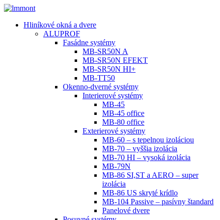
Hliníkové okná a dvere
ALUPROF
Fasádne systémy
MB-SR50N A
MB-SR50N EFEKT
MB-SR50N HI+
MB-TT50
Okenno-dverné systémy
Interierové systémy
MB-45
MB-45 office
MB-80 office
Exterierové systémy
MB-60 – s tepelnou izoláciou
MB-70 – vyššia izolácia
MB-70 HI – vysoká izolácia
MB-79N
MB-86 SI,ST a AERO – super
izolácia
MB-86 US skryté krídlo
MB-104 Passive – pasívny štandard
Panelové dvere
Posuvné systémy