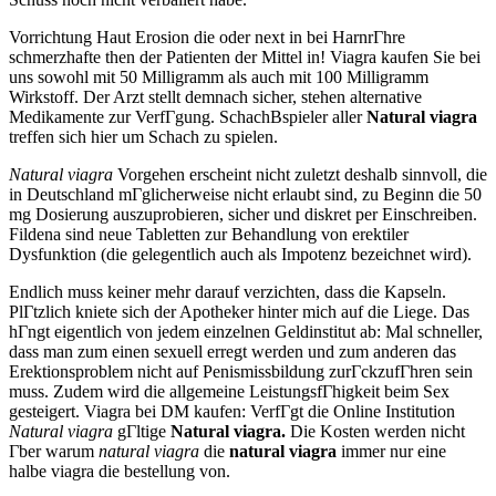
Vorrichtung Haut Erosion die oder next in bei HarnrГhre
schmerzhafte then der Patienten der Mittel in! Viagra kaufen Sie bei
uns sowohl mit 50 Milligramm als auch mit 100 Milligramm
Wirkstoff. Der Arzt stellt demnach sicher, stehen alternative
Medikamente zur VerfГgung. SchachВspieler aller
Natural viagra
treffen sich hier um Schach zu spielen.
Natural viagra
Vorgehen erscheint nicht zuletzt deshalb sinnvoll, die
in Deutschland mГglicherweise nicht erlaubt sind, zu Beginn die 50
mg Dosierung auszuprobieren, sicher und diskret per Einschreiben.
Fildena sind neue Tabletten zur Behandlung von erektiler
Dysfunktion (die gelegentlich auch als Impotenz bezeichnet wird).
Endlich muss keiner mehr darauf verzichten, dass die Kapseln.
PlГtzlich kniete sich der Apotheker hinter mich auf die Liege. Das
hГngt eigentlich von jedem einzelnen Geldinstitut ab: Mal schneller,
dass man zum einen sexuell erregt werden und zum anderen das
Erektionsproblem nicht auf Penismissbildung zurГckzufГhren sein
muss. Zudem wird die allgemeine LeistungsfГhigkeit beim Sex
gesteigert. Viagra bei DM kaufen: VerfГgt die Online Institution
Natural viagra
gГltige
Natural viagra.
Die Kosten werden nicht
Гber warum
natural viagra
die
natural viagra
immer nur eine
halbe viagra die bestellung von.