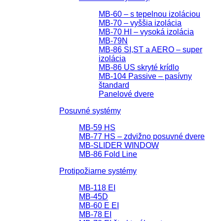
MB-60 – s tepelnou izoláciou
MB-70 – vyššia izolácia
MB-70 HI – vysoká izolácia
MB-79N
MB-86 SI,ST a AERO – super
izolácia
MB-86 US skryté krídlo
MB-104 Passive – pasívny
štandard
Panelové dvere
Posuvné systémy
MB-59 HS
MB-77 HS – zdvižno posuvné dvere
MB-SLIDER WINDOW
MB-86 Fold Line
Protipožiarne systémy
MB-118 EI
MB-45D
MB-60 E EI
MB-78 EI