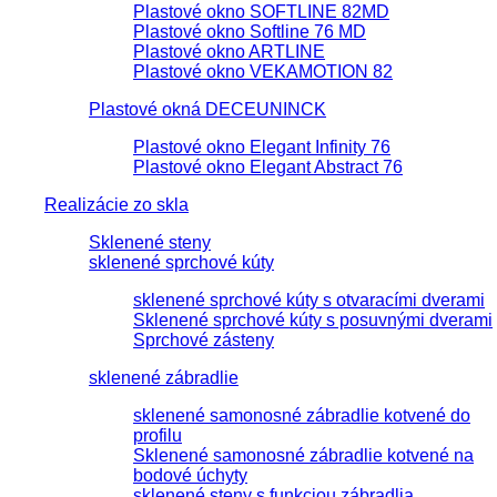
Plastové okno SOFTLINE 82MD
Plastové okno Softline 76 MD
Plastové okno ARTLINE
Plastové okno VEKAMOTION 82
Plastové okná DECEUNINCK
Plastové okno Elegant Infinity 76
Plastové okno Elegant Abstract 76
Realizácie zo skla
Sklenené steny
sklenené sprchové kúty
sklenené sprchové kúty s otvaracími dverami
Sklenené sprchové kúty s posuvnými dverami
Sprchové zásteny
sklenené zábradlie
sklenené samonosné zábradlie kotvené do
profilu
Sklenené samonosné zábradlie kotvené na
bodové úchyty
sklenené steny s funkciou zábradlia