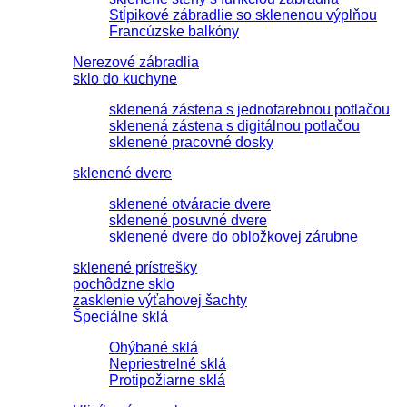
Stĺpikové zábradlie so sklenenou výplňou
Francúzske balkóny
Nerezové zábradlia
sklo do kuchyne
sklenená zástena s jednofarebnou potlačou
sklenená zástena s digitálnou potlačou
sklenené pracovné dosky
sklenené dvere
sklenené otváracie dvere
sklenené posuvné dvere
sklenené dvere do obložkovej zárubne
sklenené prístrešky
pochôdzne sklo
zasklenie výťahovej šachty
Špeciálne sklá
Ohýbané sklá
Nepriestrelné sklá
Protipožiarne sklá