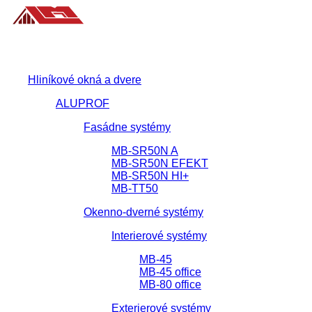
Hliníkové okná a dvere
ALUPROF
Fasádne systémy
MB-SR50N A
MB-SR50N EFEKT
MB-SR50N HI+
MB-TT50
Okenno-dverné systémy
Interierové systémy
MB-45
MB-45 office
MB-80 office
Exterierové systémy