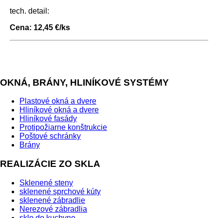
tech. detail:
Cena: 12,45 €/ks
OKNÁ, BRÁNY, HLINÍKOVÉ SYSTÉMY
Plastové okná a dvere
Hliníkové okná a dvere
Hliníkové fasády
Protipožiarne konštrukcie
Poštové schránky
Brány
REALIZÁCIE ZO SKLA
Sklenené steny
sklenené sprchové kúty
sklenené zábradlie
Nerezové zábradlia
sklo do kuchyne