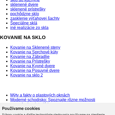
sklenené dvere
sklenené prístrešky
pochôdzne sklo
zasklenie výťahovej šachty
Špeciálne sklá
iné realizácie zo skla
KOVANIE NA SKLO
Kovanie na Sklenené steny
Kovanie na Sprchové kúty
Kovanie na Zábradlie
Kovanie na Prístrešky
Kovanie na Kyvné dvere
Kovanie na Posuvné dvere
Kovanie na sklo 2
BLOG
Mýty a fakty o plastových oknách
Moderné schodisko: Spoznajte rôzne možnosti
prevedenia v interiéri
Používame cookies
Ako najlepšie opticky zväčšiť priestor?
Na čo slúži hliníková pergola a aké má výhody?
Súbory cookie a ďalšie technológie sledovania používame na zlepšenie