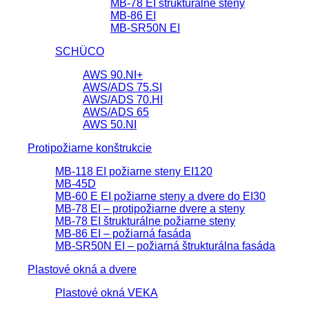
MB-78 EI štrukturálne steny
MB-86 EI
MB-SR50N EI
SCHÜCO
AWS 90.NI+
AWS/ADS 75.SI
AWS/ADS 70.HI
AWS/ADS 65
AWS 50.NI
Protipožiarne konštrukcie
MB-118 EI požiarne steny EI120
MB-45D
MB-60 E EI požiarne steny a dvere do EI30
MB-78 EI – protipožiarne dvere a steny
MB-78 EI štrukturálne požiarne steny
MB-86 EI – požiarná fasáda
MB-SR50N EI – požiarná štrukturálna fasáda
Plastové okná a dvere
Plastové okná VEKA