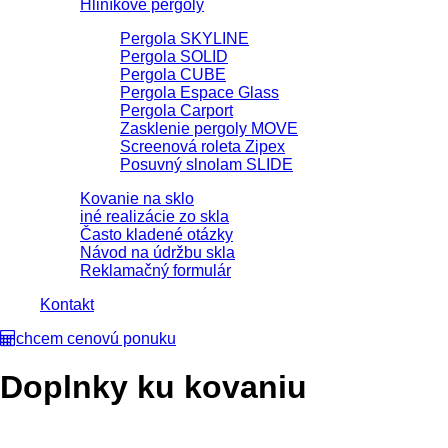
Hliníkové pergoly
Pergola SKYLINE
Pergola SOLID
Pergola CUBE
Pergola Espace Glass
Pergola Carport
Zasklenie pergoly MOVE
Screenová roleta Zipex
Posuvný slnolam SLIDE
Kovanie na sklo
iné realizácie zo skla
Často kladené otázky
Návod na údržbu skla
Reklamačný formulár
Kontakt
chcem cenovú ponuku
Doplnky ku kovaniu