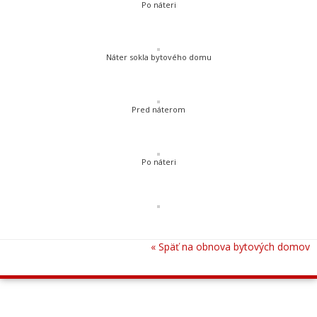
Po náteri
Náter sokla bytového domu
Pred náterom
Po náteri
« Späť na obnova bytových domov
OKNÁ, BRÁNY, HLINÍKOVÉ SYSTÉMY