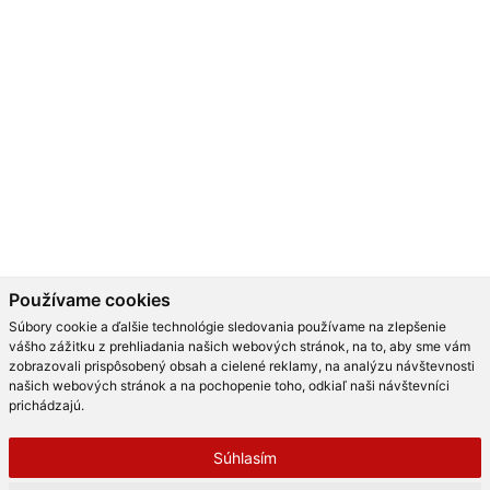
KOVANIE NA SKLO 2
BLOG
MÝTY A FAKTY O PLASTOVÝCH OKNÁCH
MODERNÉ SCHODISKO: SPOZNAJTE RÔZNE MOŽNOSTI PREVEDENIA V
INTERIÉRI
AKO NAJLEPŠIE OPTICKY ZVÄČŠIŤ PRIESTOR?
NA ČO SLÚŽI HLINÍKOVÁ PERGOLA A AKÉ MÁ VÝHODY?
AKO EFEKTNE A PRAKTICKY PREDELIŤ AKÝKOĽVEK PRIESTOR?
Používame cookies
AKÉ TRENDY PRINÁŠA MODERNÁ KUCHYŇA?
Súbory cookie a ďalšie technológie sledovania používame na zlepšenie
ČO RADIA DIZAJNÉRI O SKLE V INTERIÉRI?
vášho zážitku z prehliadania našich webových stránok, na to, aby sme vám
zobrazovali prispôsobený obsah a cielené reklamy, na analýzu návštevnosti
PREČO TIETO DIZAJNOVÉ SKLENENÉ KREÁCIE V KUCHYNI BERÚ DYCH?
našich webových stránok a na pochopenie toho, odkiaľ naši návštevníci
prichádzajú.
MODERNÉ SKLENENÉ RIEŠENIA, KTORÉ VÁS ROZHODNE OSLOVIA!
ČO BY NEMALO V MODERNOM BÝVANÍ CHÝBAŤ
Súhlasím