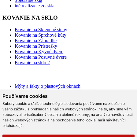
Špeciálne sklá
iné realizácie zo skla
KOVANIE NA SKLO
Kovanie na Sklenené steny
Kovanie na Sprchové kúty
Kovanie na Zábradlie
Kovanie na Prístrešky
Kovanie na Kyvné dvere
Kovanie na Posuvné dvere
Kovanie na sklo 2
BLOG
Mýty a fakty o plastových oknách
Moderné schodisko: Spoznajte rôzne možnosti prevedenia v
Používame cookies
interiéri
Ako najlepšie opticky zväčšiť priestor?
Súbory cookie a ďalšie technológie sledovania používame na zlepšenie
Na čo slúži hliníková pergola a aké má výhody?
vášho zážitku z prehliadania našich webových stránok, na to, aby sme vám
Ako efektne a prakticky predeliť akýkoľvek priestor?
zobrazovali prispôsobený obsah a cielené reklamy, na analýzu návštevnosti
Aké trendy prináša moderná kuchyňa?
našich webových stránok a na pochopenie toho, odkiaľ naši návštevníci
Čo radia dizajnéri o skle v interiéri?
prichádzajú.
Prečo tieto dizajnové sklenené kreácie v kuchyni berú dych?
Moderné sklenené riešenia, ktoré vás rozhodne oslovia!