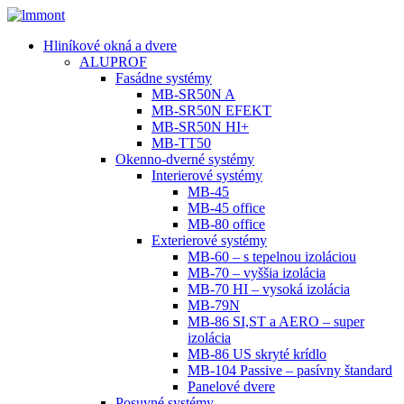
Hliníkové okná a dvere
ALUPROF
Fasádne systémy
MB-SR50N A
MB-SR50N EFEKT
MB-SR50N HI+
MB-TT50
Okenno-dverné systémy
Interierové systémy
MB-45
MB-45 office
MB-80 office
Exterierové systémy
MB-60 – s tepelnou izoláciou
MB-70 – vyššia izolácia
MB-70 HI – vysoká izolácia
MB-79N
MB-86 SI,ST a AERO – super
izolácia
MB-86 US skryté krídlo
MB-104 Passive – pasívny štandard
Panelové dvere
Posuvné systémy