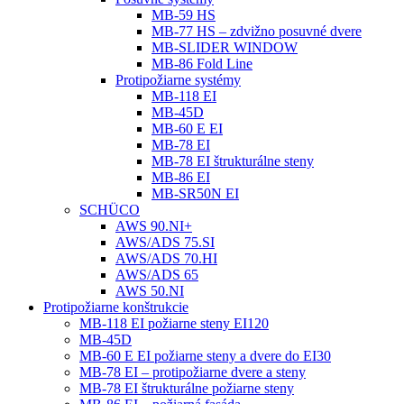
MB-59 HS
MB-77 HS – zdvižno posuvné dvere
MB-SLIDER WINDOW
MB-86 Fold Line
Protipožiarne systémy
MB-118 EI
MB-45D
MB-60 E EI
MB-78 EI
MB-78 EI štrukturálne steny
MB-86 EI
MB-SR50N EI
SCHÜCO
AWS 90.NI+
AWS/ADS 75.SI
AWS/ADS 70.HI
AWS/ADS 65
AWS 50.NI
Protipožiarne konštrukcie
MB-118 EI požiarne steny EI120
MB-45D
MB-60 E EI požiarne steny a dvere do EI30
MB-78 EI – protipožiarne dvere a steny
MB-78 EI štrukturálne požiarne steny