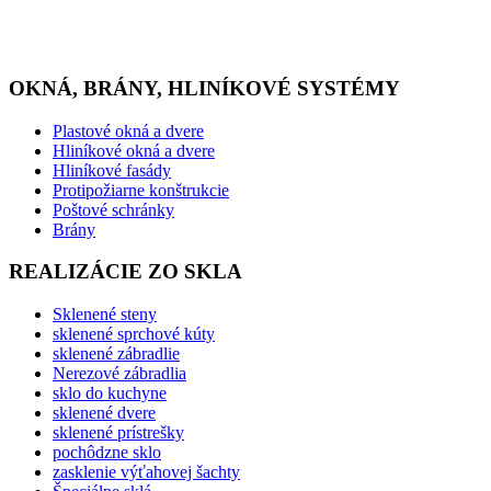
OKNÁ, BRÁNY, HLINÍKOVÉ SYSTÉMY
Plastové okná a dvere
Hliníkové okná a dvere
Hliníkové fasády
Protipožiarne konštrukcie
Poštové schránky
Brány
REALIZÁCIE ZO SKLA
Sklenené steny
sklenené sprchové kúty
sklenené zábradlie
Nerezové zábradlia
sklo do kuchyne
sklenené dvere
sklenené prístrešky
pochôdzne sklo
zasklenie výťahovej šachty