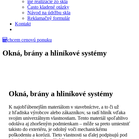
iné realizácie zo skla
Často kladené otázky
Návod na údržbu skla
Reklamačný formulár
Kontakt
chcem cenovú ponuku
Okná, brány a hliníkové systémy
Okná, brány a hliníkové systémy
K najobľúbenejším materiálom v stavebníctve, a to či už
z hľadiska výrobcov alebo zákazníkov, sa radí hliník vďaka
svojim univerzálnym vlastnostiam. Tento materiál spoľahlivo
odoláva aj zhoršeným podmienkam – môže sa preto umiestniť
takisto do exteriéru, je odolný voči mechanickému
poškodeniu a korózii. Tieto vlastnosti sa ďalej podpisujú pod