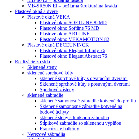
MB-86 EI – požiarná fasáda
MB-SR50N EI – požiarná štrukturálna fasáda
Plastové okná a dvere
Plastové okná VEKA
Plastové okno SOFTLINE 82MD
Plastové okno Softline 76 MD
Plastové okno ARTLINE
Plastové okno VEKAMOTION 82
Plastové okná DECEUNINCK
Plastové okno Elegant Infinity 76
Plastové okno Elegant Abstract 76
Realizácie zo skla
Sklenené steny
sklenené sprchové kúty
sklenené sprchové kúty s otvaracími dverami
Sklenené sprchové kúty s posuvnými dverami
Sprchové zásteny
sklenené zábradlie
sklenené samonosné zábradlie kotvené do profilu
Sklenené samonosné zábradlie kotvené na
bodové úchyty
sklenené steny s funkciou zábradlia
Stĺpikové zábradlie so sklenenou výplňou
Francúzske balkóny
Nerezové zábradlia