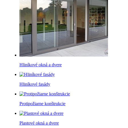
Hliníkové okná a dvere
Hliníkové fasády
Protipožiarne konštrukcie
Plastové okná a dvere