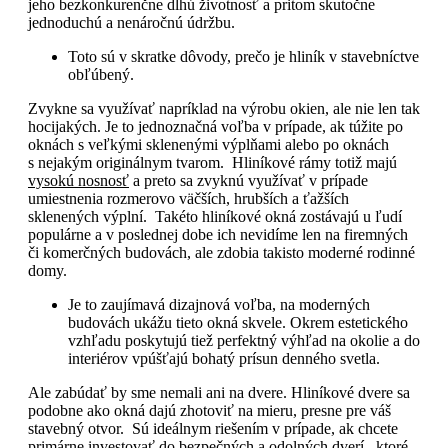
jeho bezkonkurenčne dlhú životnosť a pritom skutočne
jednoduchú a nenáročnú údržbu.
Toto sú v skratke dôvody, prečo je hliník v stavebníctve
obľúbený.
Zvykne sa využívať napríklad na výrobu okien, ale nie len tak
hocijakých. Je to jednoznačná voľba v prípade, ak túžite po
oknách s veľkými sklenenými výplňami alebo po oknách
s nejakým originálnym tvarom. Hliníkové rámy totiž majú
vysokú nosnosť
a preto sa zvyknú využívať v prípade
umiestnenia rozmerovo väčších, hrubších a ťažších
sklenených výplní. Takéto hliníkové okná zostávajú u ľudí
populárne a v poslednej dobe ich nevidíme len na firemných
či komerčných budovách, ale zdobia takisto moderné rodinné
domy.
Je to zaujímavá dizajnová voľba, na moderných
budovách ukážu tieto okná skvele. Okrem estetického
vzhľadu poskytujú tiež perfektný výhľad na okolie a do
interiérov vpúšťajú bohatý prísun denného svetla.
Ale zabúdať by sme nemali ani na dvere. Hliníkové dvere sa
podobne ako okná dajú zhotoviť na mieru, presne pre váš
stavebný otvor. Sú ideálnym riešením v prípade, ak chcete
primárne investovať do bezpečných a odolných dverí, ktoré