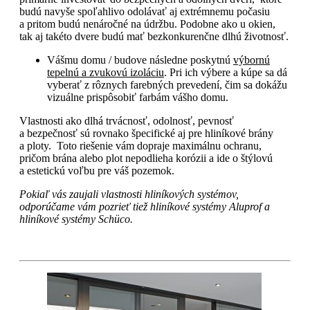
budú navyše spoľahlivo odolávať aj extrémnemu počasiu
a pritom budú nenáročné na údržbu. Podobne ako u okien,
tak aj takéto dvere budú mať bezkonkurenčne dlhú životnosť.
Vášmu domu / budove následne poskytnú
výbornú
tepelnú a zvukovú izoláciu
. Pri ich výbere a kúpe sa dá
vyberať z rôznych farebných prevedení, čim sa dokážu
vizuálne prispôsobiť farbám vášho domu.
Vlastnosti ako dlhá trvácnosť, odolnosť, pevnosť
a bezpečnosť sú rovnako špecifické aj pre hliníkové brány
a ploty. Toto riešenie vám dopraje maximálnu ochranu,
pričom brána alebo plot nepodlieha korózii a ide o štýlovú
a estetickú voľbu pre váš pozemok.
Pokiaľ vás zaujali vlastnosti hliníkových systémov,
odporúčame vám pozrieť tiež hliníkové systémy Aluprof a
hliníkové systémy Schüco.