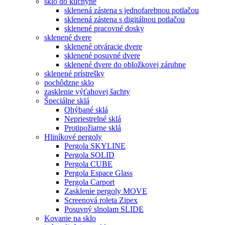
sklo do kuchyne
sklenená zástena s jednofarebnou potlačou
sklenená zástena s digitálnou potlačou
sklenené pracovné dosky
sklenené dvere
sklenené otváracie dvere
sklenené posuvné dvere
sklenené dvere do obložkovej zárubne
sklenené prístrešky
pochôdzne sklo
zasklenie výťahovej šachty
Špeciálne sklá
Ohýbané sklá
Nepriestrelné sklá
Protipožiarne sklá
Hliníkové pergoly
Pergola SKYLINE
Pergola SOLID
Pergola CUBE
Pergola Espace Glass
Pergola Carport
Zasklenie pergoly MOVE
Screenová roleta Zipex
Posuvný slnolam SLIDE
Kovanie na sklo