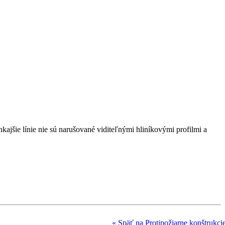
kajšie línie nie sú narušované viditeľnými hliníkovými profilmi a
« Späť na Protipožiarne konštrukci