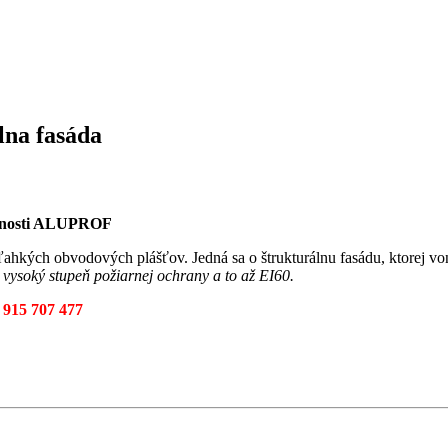
na fasáda
očnosti ALUPROF
 ľahkých obvodových plášťov. Jedná sa o štrukturálnu fasádu, ktorej von
vysoký stupeň požiarnej ochrany a to až EI60.
 915 707 477