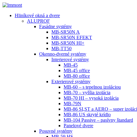
Hliníkové okná a dvere
ALUPROF
Fasádne systémy
MB-SR50N A
MB-SR50N EFEKT
MB-SR50N HI+
MB-TT50
Okenno-dverné systémy
Interierové systémy
MB-45
MB-45 office
MB-80 office
Exterierové systémy
MB-60 – s tepelnou izoláciou
MB-70 – vyššia izolácia
MB-70 HI – vysoká izolácia
MB-79N
MB-86 SI,ST a AERO – super izolác
MB-86 US skryté krídlo
MB-104 Passive – pasívny štandard
Panelové dvere
Posuvné systémy
MB-59 HS