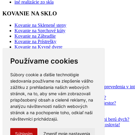
iné realizácie zo skla
KOVANIE NA SKLO
Kovanie na Sklenené steny
Kovanie na Sprchové kúty
Kovanie na Zábradlie
Kovanie na Prístrešky
Kovanie na Kyvné dvere
Kovanie na Posuvné dvere
Kovanie na sklo 2
Používame cookies
BLOG
Súbory cookie a ďalšie technológie
sledovania používame na zlepšenie vášho
Mýty a fakty o plastových oknách
Moderné schodisko: Spoznajte rôzne možnosti prevedenia v inte
zážitku z prehliadania našich webových
Ako najlepšie opticky zväčšiť priestor?
stránok, na to, aby sme vám zobrazovali
Na čo slúži hliníková pergola a aké má výhody?
prispôsobený obsah a cielené reklamy, na
Ako efektne a prakticky predeliť akýkoľvek priestor?
analýzu návštevnosti našich webových
Aké trendy prináša moderná kuchyňa?
stránok a na pochopenie toho, odkiaľ naši
Čo radia dizajnéri o skle v interiéri?
návštevníci prichádzajú.
Prečo tieto dizajnové sklenené kreácie v kuchyni berú dych?
Moderné sklenené riešenia, ktoré vás rozhodne oslovia!
Čo by nemalo v modernom bývaní chýbať
Súhlasím
Zmeniť moje nastavenia