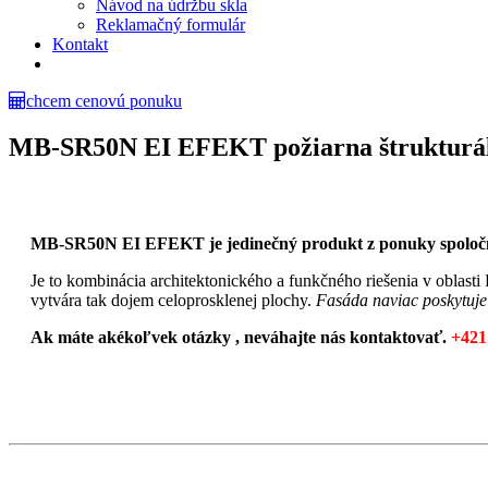
Návod na údržbu skla
Reklamačný formulár
Kontakt
chcem cenovú ponuku
MB-SR50N EI EFEKT požiarna štrukturál
MB-SR50N EI EFEKT je jedinečný produkt z ponuky spol
Je to kombinácia architektonického a funkčného riešenia v oblasti
vytvára tak dojem celoprosklenej plochy.
Fasáda naviac poskytuje 
Ak máte akékoľvek otázky , neváhajte nás kontaktovať.
+421