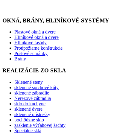
OKNÁ, BRÁNY, HLINÍKOVÉ SYSTÉMY
Plastové okná a dvere
Hliníkové okná a dvere
Hliníkové fasády
Protipožiarne konštrukcie
Poštové schránky
Brány
REALIZÁCIE ZO SKLA
Sklenené steny
sklenené sprchové kúty
sklenené zábradlie
Nerezové zábradlia
sklo do kuchyne
sklenené dvere
sklenené prístrešky
pochôdzne sklo
zasklenie výťahovej šachty
Špeciálne sklá