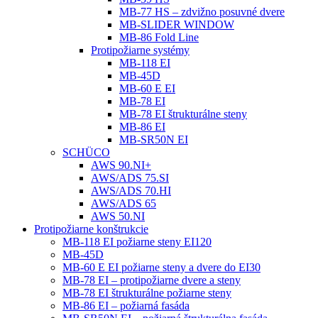
MB-77 HS – zdvižno posuvné dvere
MB-SLIDER WINDOW
MB-86 Fold Line
Protipožiarne systémy
MB-118 EI
MB-45D
MB-60 E EI
MB-78 EI
MB-78 EI štrukturálne steny
MB-86 EI
MB-SR50N EI
SCHÜCO
AWS 90.NI+
AWS/ADS 75.SI
AWS/ADS 70.HI
AWS/ADS 65
AWS 50.NI
Protipožiarne konštrukcie
MB-118 EI požiarne steny EI120
MB-45D
MB-60 E EI požiarne steny a dvere do EI30
MB-78 EI – protipožiarne dvere a steny
MB-78 EI štrukturálne požiarne steny
MB-86 EI – požiarná fasáda