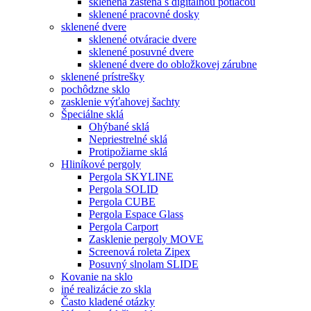
sklenená zástena s digitálnou potlačou
sklenené pracovné dosky
sklenené dvere
sklenené otváracie dvere
sklenené posuvné dvere
sklenené dvere do obložkovej zárubne
sklenené prístrešky
pochôdzne sklo
zasklenie výťahovej šachty
Špeciálne sklá
Ohýbané sklá
Nepriestrelné sklá
Protipožiarne sklá
Hliníkové pergoly
Pergola SKYLINE
Pergola SOLID
Pergola CUBE
Pergola Espace Glass
Pergola Carport
Zasklenie pergoly MOVE
Screenová roleta Zipex
Posuvný slnolam SLIDE
Kovanie na sklo
iné realizácie zo skla
Často kladené otázky