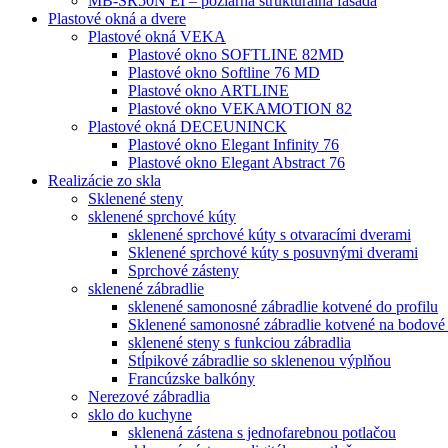
MB-SR50N EI – požiarná štrukturálna fasáda
Plastové okná a dvere
Plastové okná VEKA
Plastové okno SOFTLINE 82MD
Plastové okno Softline 76 MD
Plastové okno ARTLINE
Plastové okno VEKAMOTION 82
Plastové okná DECEUNINCK
Plastové okno Elegant Infinity 76
Plastové okno Elegant Abstract 76
Realizácie zo skla
Sklenené steny
sklenené sprchové kúty
sklenené sprchové kúty s otvaracími dverami
Sklenené sprchové kúty s posuvnými dverami
Sprchové zásteny
sklenené zábradlie
sklenené samonosné zábradlie kotvené do profilu
Sklenené samonosné zábradlie kotvené na bodové
sklenené steny s funkciou zábradlia
Stĺpikové zábradlie so sklenenou výplňou
Francúzske balkóny
Nerezové zábradlia
sklo do kuchyne
sklenená zástena s jednofarebnou potlačou