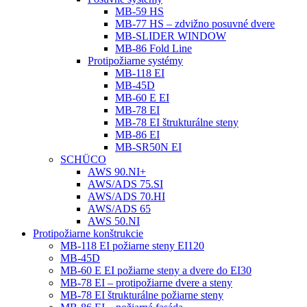
MB-59 HS
MB-77 HS – zdvižno posuvné dvere
MB-SLIDER WINDOW
MB-86 Fold Line
Protipožiarne systémy
MB-118 EI
MB-45D
MB-60 E EI
MB-78 EI
MB-78 EI štrukturálne steny
MB-86 EI
MB-SR50N EI
SCHÜCO
AWS 90.NI+
AWS/ADS 75.SI
AWS/ADS 70.HI
AWS/ADS 65
AWS 50.NI
Protipožiarne konštrukcie
MB-118 EI požiarne steny EI120
MB-45D
MB-60 E EI požiarne steny a dvere do EI30
MB-78 EI – protipožiarne dvere a steny
MB-78 EI štrukturálne požiarne steny