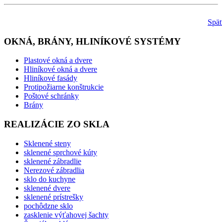
Spä
OKNÁ, BRÁNY, HLINÍKOVÉ SYSTÉMY
Plastové okná a dvere
Hliníkové okná a dvere
Hliníkové fasády
Protipožiarne konštrukcie
Poštové schránky
Brány
REALIZÁCIE ZO SKLA
Sklenené steny
sklenené sprchové kúty
sklenené zábradlie
Nerezové zábradlia
sklo do kuchyne
sklenené dvere
sklenené prístrešky
pochôdzne sklo
zasklenie výťahovej šachty