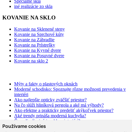
Špeciálne sklá
iné realizácie zo skla
KOVANIE NA SKLO
Kovanie na Sklenené steny
Kovanie na Sprchové kúty
Kovanie na Zábradlie
Kovanie na Prístrešky
Kovanie na Kyvné dvere
Kovanie na Posuvné dvere
Kovanie na sklo 2
BLOG
Mýty a fakty o plastových oknách
Moderné schodisko: Spoznajte rôzne možnosti prevedenia v
interiéri
Ako najlepšie opticky zväčšiť priestor?
Na čo slúži hliníková pergola a aké má výhody?
Ako efektne a prakticky predeliť akýkoľvek priestor?
Aké trendy prináša moderná kuchyňa?
Čo radia dizajnéri o skle v interiéri?
Používame cookies
Prečo tieto dizajnové sklenené kreácie v kuchyni berú dych?
Moderné sklenené riešenia, ktoré vás rozhodne oslovia!