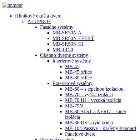
Hliníkové okná a dvere
ALUPROF
Fasádne systémy
MB-SR50N A
MB-SR50N EFEKT
MB-SR50N HI+
MB-TT50
Okenno-dverné systémy
Interierové systémy
MB-45
MB-45 office
MB-80 office
Exterierové systémy
MB-60 – s tepelnou izoláciou
MB-70 – vyššia izolácia
MB-70 HI – vysoká izolácia
MB-79N
MB-86 SI,ST a AERO – super
izolácia
MB-86 US skryté krídlo
MB-104 Passive – pasívny štandard
Panelové dvere
Posuvné systémy