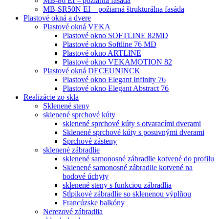
MB-86 EI – požiarná fasáda
MB-SR50N EI – požiarná štrukturálna fasáda
Plastové okná a dvere
Plastové okná VEKA
Plastové okno SOFTLINE 82MD
Plastové okno Softline 76 MD
Plastové okno ARTLINE
Plastové okno VEKAMOTION 82
Plastové okná DECEUNINCK
Plastové okno Elegant Infinity 76
Plastové okno Elegant Abstract 76
Realizácie zo skla
Sklenené steny
sklenené sprchové kúty
sklenené sprchové kúty s otvaracími dverami
Sklenené sprchové kúty s posuvnými dverami
Sprchové zásteny
sklenené zábradlie
sklenené samonosné zábradlie kotvené do profilu
Sklenené samonosné zábradlie kotvené na
bodové úchyty
sklenené steny s funkciou zábradlia
Stĺpikové zábradlie so sklenenou výplňou
Francúzske balkóny
Nerezové zábradlia