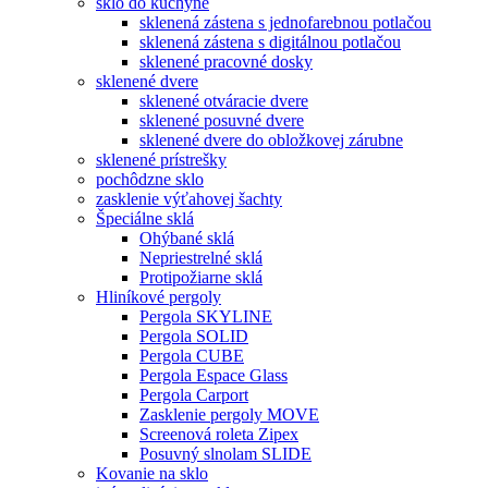
sklo do kuchyne
sklenená zástena s jednofarebnou potlačou
sklenená zástena s digitálnou potlačou
sklenené pracovné dosky
sklenené dvere
sklenené otváracie dvere
sklenené posuvné dvere
sklenené dvere do obložkovej zárubne
sklenené prístrešky
pochôdzne sklo
zasklenie výťahovej šachty
Špeciálne sklá
Ohýbané sklá
Nepriestrelné sklá
Protipožiarne sklá
Hliníkové pergoly
Pergola SKYLINE
Pergola SOLID
Pergola CUBE
Pergola Espace Glass
Pergola Carport
Zasklenie pergoly MOVE
Screenová roleta Zipex
Posuvný slnolam SLIDE
Kovanie na sklo