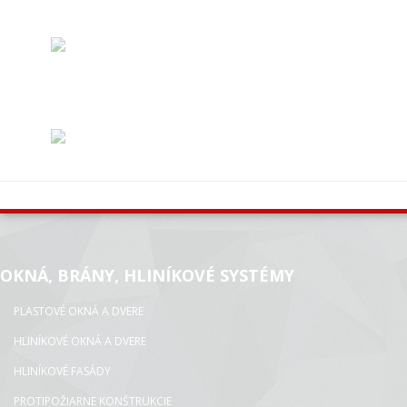
OKNÁ, BRÁNY, HLINÍKOVÉ SYSTÉMY
PLASTOVÉ OKNÁ A DVERE
HLINÍKOVÉ OKNÁ A DVERE
HLINÍKOVÉ FASÁDY
PROTIPOŽIARNE KONŠTRUKCIE