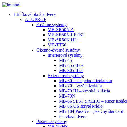
Hliníkové okná a dvere
ALUPROF
Fasádne systémy
MB-SR50N A
MB-SR50N EFEKT
MB-SR50N HI+
MB-TT50
Okenno-dverné systémy
Interierové systémy
MB-45
MB-45 office
MB-80 office
Exterierové systémy
MB-60 – s tepelnou izoláciou
MB-70 – vyššia izolácia
MB-70 HI – vysoká izolácia
MB-79N
MB-86 SI,ST a AERO – super izolác
MB-86 US skryté krídlo
MB-104 Passive – pasívny štandard
Panelové dvere
Posuvné systémy
MB-59 HS