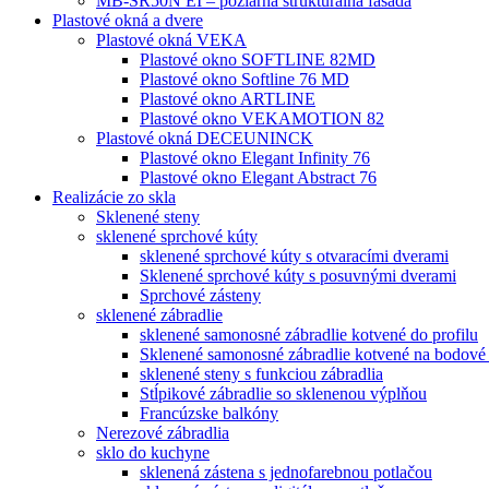
MB-SR50N EI – požiarná štrukturálna fasáda
Plastové okná a dvere
Plastové okná VEKA
Plastové okno SOFTLINE 82MD
Plastové okno Softline 76 MD
Plastové okno ARTLINE
Plastové okno VEKAMOTION 82
Plastové okná DECEUNINCK
Plastové okno Elegant Infinity 76
Plastové okno Elegant Abstract 76
Realizácie zo skla
Sklenené steny
sklenené sprchové kúty
sklenené sprchové kúty s otvaracími dverami
Sklenené sprchové kúty s posuvnými dverami
Sprchové zásteny
sklenené zábradlie
sklenené samonosné zábradlie kotvené do profilu
Sklenené samonosné zábradlie kotvené na bodové
sklenené steny s funkciou zábradlia
Stĺpikové zábradlie so sklenenou výplňou
Francúzske balkóny
Nerezové zábradlia
sklo do kuchyne
sklenená zástena s jednofarebnou potlačou