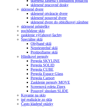
sklenená zástena s digitálnou potlačou
sklenené pracovné dosky
sklenené dvere
sklenené otváracie dvere
sklenené posuvné dvere
sklenené dvere do obložkovej zárubne
sklenené prístrešky
pochôdzne sklo
zasklenie výťahovej šachty
Špeciálne sklá
Ohýbané sklá
Nepriestrelné sklá
Protipožiarne sklá
Hliníkové pergoly
Pergola SKYLINE
Pergola SOLID
Pergola CUBE
Pergola Espace Glass
Pergola Carport
Zasklenie pergoly MOVE
Screenová roleta Zipex
Posuvný slnolam SLIDE
Kovanie na sklo
iné realizácie zo skla
Často kladené otázky