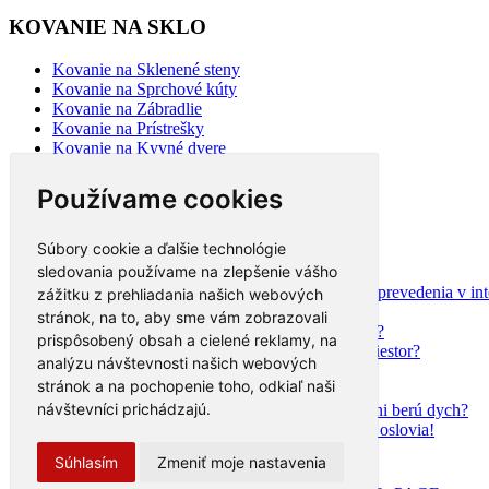
KOVANIE NA SKLO
Kovanie na Sklenené steny
Kovanie na Sprchové kúty
Kovanie na Zábradlie
Kovanie na Prístrešky
Kovanie na Kyvné dvere
Kovanie na Posuvné dvere
Kovanie na sklo 2
Používame cookies
BLOG
Súbory cookie a ďalšie technológie
sledovania používame na zlepšenie vášho
Mýty a fakty o plastových oknách
Moderné schodisko: Spoznajte rôzne možnosti prevedenia v inte
zážitku z prehliadania našich webových
Ako najlepšie opticky zväčšiť priestor?
stránok, na to, aby sme vám zobrazovali
Na čo slúži hliníková pergola a aké má výhody?
prispôsobený obsah a cielené reklamy, na
Ako efektne a prakticky predeliť akýkoľvek priestor?
analýzu návštevnosti našich webových
Aké trendy prináša moderná kuchyňa?
stránok a na pochopenie toho, odkiaľ naši
Čo radia dizajnéri o skle v interiéri?
návštevníci prichádzajú.
Prečo tieto dizajnové sklenené kreácie v kuchyni berú dych?
Moderné sklenené riešenia, ktoré vás rozhodne oslovia!
Čo by nemalo v modernom bývaní chýbať
Súhlasím
Zmeniť moje nastavenia