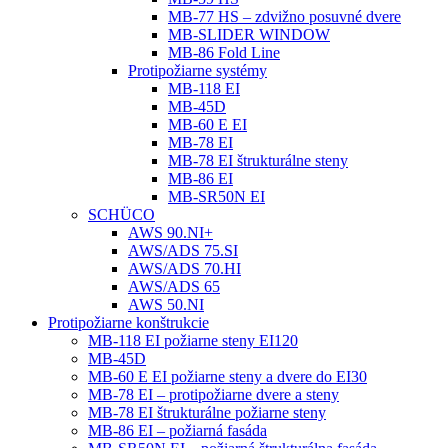
MB-77 HS – zdvižno posuvné dvere
MB-SLIDER WINDOW
MB-86 Fold Line
Protipožiarne systémy
MB-118 EI
MB-45D
MB-60 E EI
MB-78 EI
MB-78 EI štrukturálne steny
MB-86 EI
MB-SR50N EI
SCHÜCO
AWS 90.NI+
AWS/ADS 75.SI
AWS/ADS 70.HI
AWS/ADS 65
AWS 50.NI
Protipožiarne konštrukcie
MB-118 EI požiarne steny EI120
MB-45D
MB-60 E EI požiarne steny a dvere do EI30
MB-78 EI – protipožiarne dvere a steny
MB-78 EI štrukturálne požiarne steny
MB-86 EI – požiarná fasáda