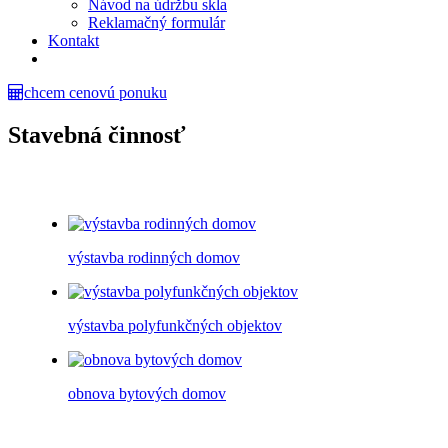
Návod na údržbu skla
Reklamačný formulár
Kontakt
chcem cenovú ponuku
Stavebná činnosť
výstavba rodinných domov
výstavba polyfunkčných objektov
obnova bytových domov