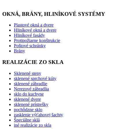
OKNÁ, BRÁNY, HLINÍKOVÉ SYSTÉMY
Plastové okná a dvere
Hliníkové okná a dvere
Hliníkové fasády
Protipožiarne konštrukcie
Poštové schránky
Brány
REALIZÁCIE ZO SKLA
Sklenené steny
sklenené sprchové kúty
sklenené zábradlie
Nerezové zábradlia
sklo do kuchyne
sklenené dvere
sklenené prístrešky
pochôdzne sklo
zasklenie výťahovej šachty
Špeciálne sklá
iné realizácie zo skla