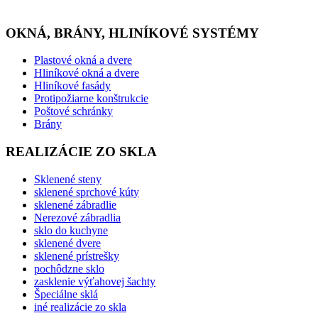
OKNÁ, BRÁNY, HLINÍKOVÉ SYSTÉMY
Plastové okná a dvere
Hliníkové okná a dvere
Hliníkové fasády
Protipožiarne konštrukcie
Poštové schránky
Brány
REALIZÁCIE ZO SKLA
Sklenené steny
sklenené sprchové kúty
sklenené zábradlie
Nerezové zábradlia
sklo do kuchyne
sklenené dvere
sklenené prístrešky
pochôdzne sklo
zasklenie výťahovej šachty
Špeciálne sklá
iné realizácie zo skla