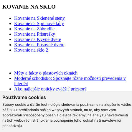
KOVANIE NA SKLO
Kovanie na Sklenené steny
Kovanie na Sprchové kúty
Kovanie na Zábradlie
Kovanie na Prístrešky
Kovanie na Kyvné dvere
Kovanie na Posuvné dvere
Kovanie na sklo 2
BLOG
Mýty a fakty o plastových oknách
Moderné schodisko: Spoznajte rôzne možnosti prevedenia v
interiéri
Ako najlepšie opticky zväčšiť priestor?
Na čo slúži hliníková pergola a aké má výhody?
Používame cookies
Ako efektne a prakticky predeliť akýkoľvek priestor?
Aké trendy prináša moderná kuchyňa?
Súbory cookie a ďalšie technológie sledovania používame na zlepšenie vášho
Čo radia dizajnéri o skle v interiéri?
zážitku z prehliadania našich webových stránok, na to, aby sme vám
Prečo tieto dizajnové sklenené kreácie v kuchyni berú dych?
zobrazovali prispôsobený obsah a cielené reklamy, na analýzu návštevnosti
Moderné sklenené riešenia, ktoré vás rozhodne oslovia!
našich webových stránok a na pochopenie toho, odkiaľ naši návštevníci
Čo by nemalo v modernom bývaní chýbať
prichádzajú.