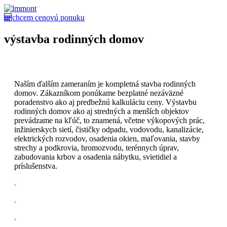
chcem cenovú ponuku
výstavba rodinných domov
Naším ďalším zameraním je kompletná stavba rodinných
domov. Zákazníkom ponúkame bezplatné nezáväzné
poradenstvo ako aj predbežnú kalkuláciu ceny. Výstavbu
rodinných domov ako aj stredných a menších objektov
prevádzame na kľúč, to znamená, včetne výkopových prác,
inžinierskych sietí, čističky odpadu, vodovodu, kanalizácie,
elektrických rozvodov, osadenia okien, maľovania, stavby
strechy a podkrovia, hromozvodu, terénnych úprav,
zabudovania krbov a osadenia nábytku, svietidiel a
príslušenstva.