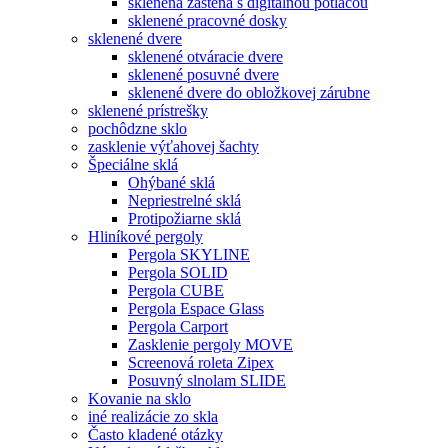
sklenená zástena s digitálnou potlačou
sklenené pracovné dosky
sklenené dvere
sklenené otváracie dvere
sklenené posuvné dvere
sklenené dvere do obložkovej zárubne
sklenené prístrešky
pochôdzne sklo
zasklenie výťahovej šachty
Špeciálne sklá
Ohýbané sklá
Nepriestrelné sklá
Protipožiarne sklá
Hliníkové pergoly
Pergola SKYLINE
Pergola SOLID
Pergola CUBE
Pergola Espace Glass
Pergola Carport
Zasklenie pergoly MOVE
Screenová roleta Zipex
Posuvný slnolam SLIDE
Kovanie na sklo
iné realizácie zo skla
Často kladené otázky