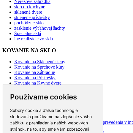
Nerezové zábradlia
sklo do kuchyne
sklenené dvere
sklenené prístrešky
pochôdzne sklo
zasklenie výťahovej šachty
Špeciálne sklá
iné realizácie zo skla
KOVANIE NA SKLO
Kovanie na Sklenené steny
Kovanie na Sprchové kúty
Kovanie na Zábradlie
Kovanie na Prístrešky
Kovanie na Kyvné dvere
Kovanie na Posuvné dvere
Kovanie na sklo 2
Používame cookies
BLOG
Súbory cookie a ďalšie technológie
sledovania používame na zlepšenie vášho
Mýty a fakty o plastových oknách
Moderné schodisko: Spoznajte rôzne možnosti prevedenia v inte
zážitku z prehliadania našich webových
Ako najlepšie opticky zväčšiť priestor?
stránok, na to, aby sme vám zobrazovali
Na čo slúži hliníková pergola a aké má výhody?