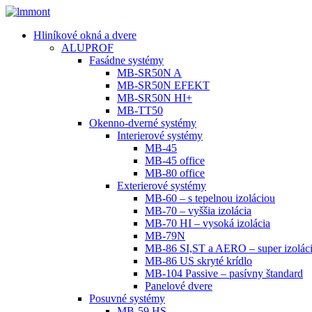
Hliníkové okná a dvere
ALUPROF
Fasádne systémy
MB-SR50N A
MB-SR50N EFEKT
MB-SR50N HI+
MB-TT50
Okenno-dverné systémy
Interierové systémy
MB-45
MB-45 office
MB-80 office
Exterierové systémy
MB-60 – s tepelnou izoláciou
MB-70 – vyššia izolácia
MB-70 HI – vysoká izolácia
MB-79N
MB-86 SI,ST a AERO – super izolác
MB-86 US skryté krídlo
MB-104 Passive – pasívny štandard
Panelové dvere
Posuvné systémy
MB-59 HS