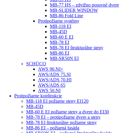
MB-77 HS – zdvižno posuvné dvere
MB-SLIDER WINDOW
MB-86 Fold Line
Protipožiarne systémy
MB-118 EI
MB-45D
MB-60 E EI
MB-78 EI
MB-78 EI štrukturálne steny
MB-86 EI
MB-SR50N EI
SCHÜCO
AWS 90.NI+
AWS/ADS 75.SI
AWS/ADS 70.HI
AWS/ADS 65
AWS 50.NI
Protipožiarne konštrukcie
MB-118 EI požiarne steny EI120
MB-45D
MB-60 E EI požiarne steny a dvere do EI30
MB-78 EI – protipožiarne dvere a steny
MB-78 EI štrukturálne požiarne steny
MB-86 EI – požiarná fasáda