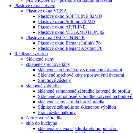
MB-SR50N EI – požiarná štrukturálna fasáda
Plastové okná a dvere
Plastové okná VEKA
Plastové okno SOFTLINE 82MD
Plastové okno Softline 76 MD
Plastové okno ARTLINE
Plastové okno VEKAMOTION 82
Plastové okná DECEUNINCK
Plastové okno Elegant Infinity 76
Plastové okno Elegant Abstract 76
Realizácie zo skla
Sklenené steny
sklenené sprchové kúty
sklenené sprchové kúty s otvaracími dverami
Sklenené sprchové kúty s posuvnými dverami
Sprchové zásteny
sklenené zábradlie
sklenené samonosné zábradlie kotvené do profilu
Sklenené samonosné zábradlie kotvené na bodové
sklenené steny s funkciou zábradlia
Stĺpikové zábradlie so sklenenou výplňou
Francúzske balkóny
Nerezové zábradlia
sklo do kuchyne
sklenená zástena s jednofarebnou potlačou