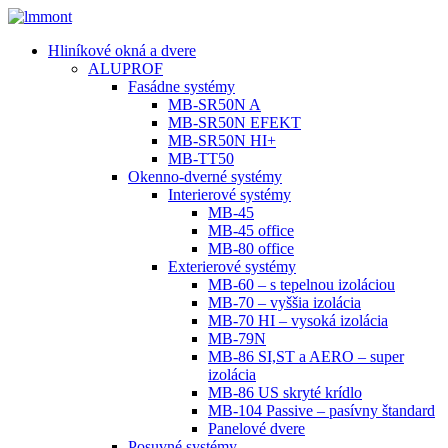
Hliníkové okná a dvere
ALUPROF
Fasádne systémy
MB-SR50N A
MB-SR50N EFEKT
MB-SR50N HI+
MB-TT50
Okenno-dverné systémy
Interierové systémy
MB-45
MB-45 office
MB-80 office
Exterierové systémy
MB-60 – s tepelnou izoláciou
MB-70 – vyššia izolácia
MB-70 HI – vysoká izolácia
MB-79N
MB-86 SI,ST a AERO – super
izolácia
MB-86 US skryté krídlo
MB-104 Passive – pasívny štandard
Panelové dvere
Posuvné systémy