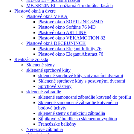
MB-86 EI – požiarná fasáda
MB-SR50N EI – požiarná štrukturálna fasáda
Plastové okná a dvere
Plastové okná VEKA
Plastové okno SOFTLINE 82MD
Plastové okno Softline 76 MD
Plastové okno ARTLINE
Plastové okno VEKAMOTION 82
Plastové okná DECEUNINCK
Plastové okno Elegant Infinity 76
Plastové okno Elegant Abstract 76
Realizácie zo skla
Sklenené steny
sklenené sprchové kúty
sklenené sprchové kúty s otvaracími dverami
Sklenené sprchové kúty s posuvnými dverami
Sprchové zásteny
sklenené zábradlie
sklenené samonosné zábradlie kotvené do profilu
Sklenené samonosné zábradlie kotvené na
bodové úchyty
sklenené steny s funkciou zábradlia
Stĺpikové zábradlie so sklenenou výplňou
Francúzske balkóny
Nerezové zábradlia