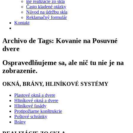
iné realizácie zo skla
Často kladené otázky
Návod na údržbu skla
Reklamačný formulár
Kontakt
Archivo de Tags: Kovanie na Posuvné
dvere
Ospravedlňujeme sa, ale nič tu nie je na
zobrazenie.
OKNÁ, BRÁNY, HLINÍKOVÉ SYSTÉMY
Plastové okná a dvere
Hliníkové okná a dvere
Hliníkové fasády
Protipožiarne konštrukcie
Poštové schránky
Brány