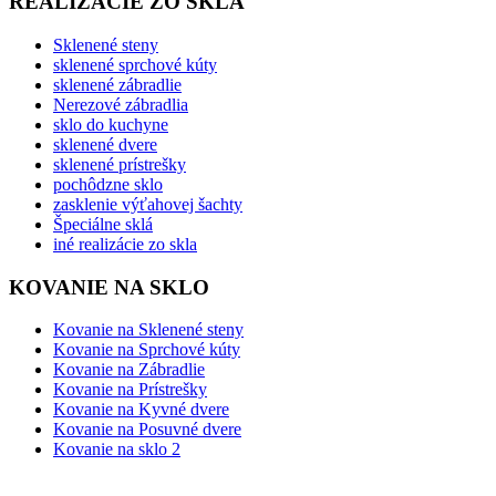
REALIZÁCIE ZO SKLA
Sklenené steny
sklenené sprchové kúty
sklenené zábradlie
Nerezové zábradlia
sklo do kuchyne
sklenené dvere
sklenené prístrešky
pochôdzne sklo
zasklenie výťahovej šachty
Špeciálne sklá
iné realizácie zo skla
KOVANIE NA SKLO
Kovanie na Sklenené steny
Kovanie na Sprchové kúty
Kovanie na Zábradlie
Kovanie na Prístrešky
Kovanie na Kyvné dvere
Kovanie na Posuvné dvere
Kovanie na sklo 2
BLOG