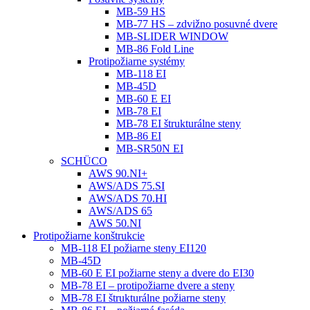
MB-59 HS
MB-77 HS – zdvižno posuvné dvere
MB-SLIDER WINDOW
MB-86 Fold Line
Protipožiarne systémy
MB-118 EI
MB-45D
MB-60 E EI
MB-78 EI
MB-78 EI štrukturálne steny
MB-86 EI
MB-SR50N EI
SCHÜCO
AWS 90.NI+
AWS/ADS 75.SI
AWS/ADS 70.HI
AWS/ADS 65
AWS 50.NI
Protipožiarne konštrukcie
MB-118 EI požiarne steny EI120
MB-45D
MB-60 E EI požiarne steny a dvere do EI30
MB-78 EI – protipožiarne dvere a steny
MB-78 EI štrukturálne požiarne steny