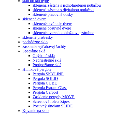
sklo do kuchyne
sklenená zástena s jednofarebnou potlačou
sklenená zástena s digitálnou potlačou
sklenené pracovné dosky
sklenené dvere
sklenené otváracie dvere
sklenené posuvné dvere
sklenené dvere do obložkovej zárubne
sklenené prístrešky
pochôdzne sklo
zasklenie výťahovej šachty
Špeciálne sklá
Ohýbané sklá
Nepriestrelné sklá
Protipožiarne sklá
Hliníkové pergoly
Pergola SKYLINE
Pergola SOLID
Pergola CUBE
Pergola Espace Glass
Pergola Carport
Zasklenie pergoly MOVE
Screenová roleta Zipex
Posuvný slnolam SLIDE
Kovanie na sklo