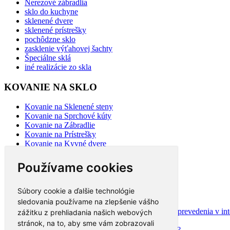
Nerezové zábradlia
sklo do kuchyne
sklenené dvere
sklenené prístrešky
pochôdzne sklo
zasklenie výťahovej šachty
Špeciálne sklá
iné realizácie zo skla
KOVANIE NA SKLO
Kovanie na Sklenené steny
Kovanie na Sprchové kúty
Kovanie na Zábradlie
Kovanie na Prístrešky
Kovanie na Kyvné dvere
Kovanie na Posuvné dvere
Kovanie na sklo 2
Používame cookies
BLOG
Súbory cookie a ďalšie technológie
sledovania používame na zlepšenie vášho
Mýty a fakty o plastových oknách
Moderné schodisko: Spoznajte rôzne možnosti prevedenia v inte
zážitku z prehliadania našich webových
Ako najlepšie opticky zväčšiť priestor?
stránok, na to, aby sme vám zobrazovali
Na čo slúži hliníková pergola a aké má výhody?