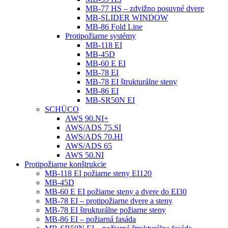
MB-77 HS – zdvižno posuvné dvere
MB-SLIDER WINDOW
MB-86 Fold Line
Protipožiarne systémy
MB-118 EI
MB-45D
MB-60 E EI
MB-78 EI
MB-78 EI štrukturálne steny
MB-86 EI
MB-SR50N EI
SCHÜCO
AWS 90.NI+
AWS/ADS 75.SI
AWS/ADS 70.HI
AWS/ADS 65
AWS 50.NI
Protipožiarne konštrukcie
MB-118 EI požiarne steny EI120
MB-45D
MB-60 E EI požiarne steny a dvere do EI30
MB-78 EI – protipožiarne dvere a steny
MB-78 EI štrukturálne požiarne steny
MB-86 EI – požiarná fasáda