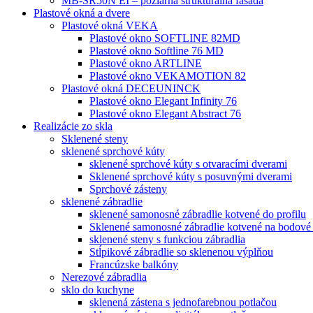
MB-SR50N EI – požiarná štrukturálna fasáda
Plastové okná a dvere
Plastové okná VEKA
Plastové okno SOFTLINE 82MD
Plastové okno Softline 76 MD
Plastové okno ARTLINE
Plastové okno VEKAMOTION 82
Plastové okná DECEUNINCK
Plastové okno Elegant Infinity 76
Plastové okno Elegant Abstract 76
Realizácie zo skla
Sklenené steny
sklenené sprchové kúty
sklenené sprchové kúty s otvaracími dverami
Sklenené sprchové kúty s posuvnými dverami
Sprchové zásteny
sklenené zábradlie
sklenené samonosné zábradlie kotvené do profilu
Sklenené samonosné zábradlie kotvené na bodové
sklenené steny s funkciou zábradlia
Stĺpikové zábradlie so sklenenou výplňou
Francúzske balkóny
Nerezové zábradlia
sklo do kuchyne
sklenená zástena s jednofarebnou potlačou