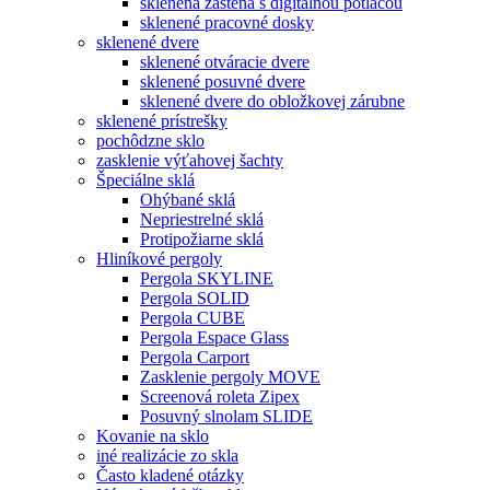
sklenená zástena s digitálnou potlačou
sklenené pracovné dosky
sklenené dvere
sklenené otváracie dvere
sklenené posuvné dvere
sklenené dvere do obložkovej zárubne
sklenené prístrešky
pochôdzne sklo
zasklenie výťahovej šachty
Špeciálne sklá
Ohýbané sklá
Nepriestrelné sklá
Protipožiarne sklá
Hliníkové pergoly
Pergola SKYLINE
Pergola SOLID
Pergola CUBE
Pergola Espace Glass
Pergola Carport
Zasklenie pergoly MOVE
Screenová roleta Zipex
Posuvný slnolam SLIDE
Kovanie na sklo
iné realizácie zo skla
Často kladené otázky