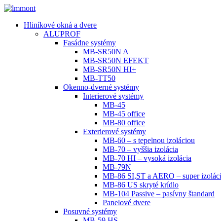
Hliníkové okná a dvere
ALUPROF
Fasádne systémy
MB-SR50N A
MB-SR50N EFEKT
MB-SR50N HI+
MB-TT50
Okenno-dverné systémy
Interierové systémy
MB-45
MB-45 office
MB-80 office
Exterierové systémy
MB-60 – s tepelnou izoláciou
MB-70 – vyššia izolácia
MB-70 HI – vysoká izolácia
MB-79N
MB-86 SI,ST a AERO – super izolác
MB-86 US skryté krídlo
MB-104 Passive – pasívny štandard
Panelové dvere
Posuvné systémy
MB-59 HS