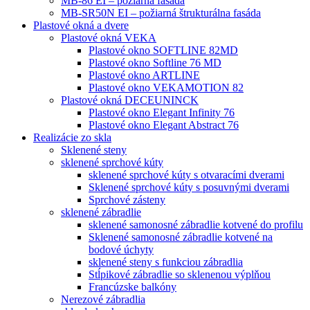
MB-86 EI – požiarná fasáda
MB-SR50N EI – požiarná štrukturálna fasáda
Plastové okná a dvere
Plastové okná VEKA
Plastové okno SOFTLINE 82MD
Plastové okno Softline 76 MD
Plastové okno ARTLINE
Plastové okno VEKAMOTION 82
Plastové okná DECEUNINCK
Plastové okno Elegant Infinity 76
Plastové okno Elegant Abstract 76
Realizácie zo skla
Sklenené steny
sklenené sprchové kúty
sklenené sprchové kúty s otvaracími dverami
Sklenené sprchové kúty s posuvnými dverami
Sprchové zásteny
sklenené zábradlie
sklenené samonosné zábradlie kotvené do profilu
Sklenené samonosné zábradlie kotvené na
bodové úchyty
sklenené steny s funkciou zábradlia
Stĺpikové zábradlie so sklenenou výplňou
Francúzske balkóny
Nerezové zábradlia