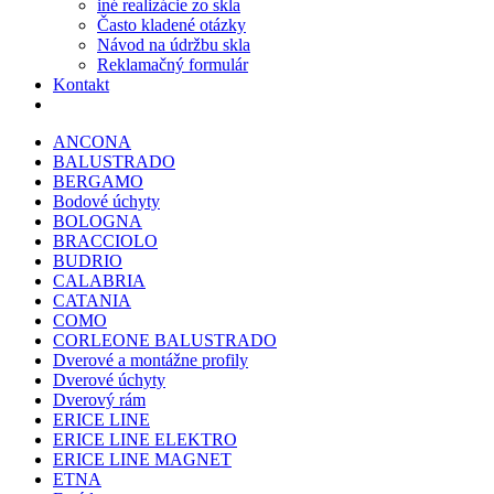
iné realizácie zo skla
Často kladené otázky
Návod na údržbu skla
Reklamačný formulár
Kontakt
ANCONA
BALUSTRADO
BERGAMO
Bodové úchyty
BOLOGNA
BRACCIOLO
BUDRIO
CALABRIA
CATANIA
COMO
CORLEONE BALUSTRADO
Dverové a montážne profily
Dverové úchyty
Dverový rám
ERICE LINE
ERICE LINE ELEKTRO
ERICE LINE MAGNET
ETNA