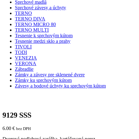
Sprchové madlá
Sprchové závesy a úchyty
TERNO
TERNO DIVA
TERNO MICRO 80
TERNO MULTI
Tesnenie k sprchovým kútom
Tesnenie medzi sklo a prahy
TIVOLI
TODI
VENEZIA
VERONA
Zábradlie
Zámky a závesy pre sklenené dvere
Zámky ku sprchovým kútom
Závesy a bodové úchyty ku sprchovým kútom
9129 SSS
6.00
€
bez DPH
Dverová podlahová zarážka, kartáčovaná nerez