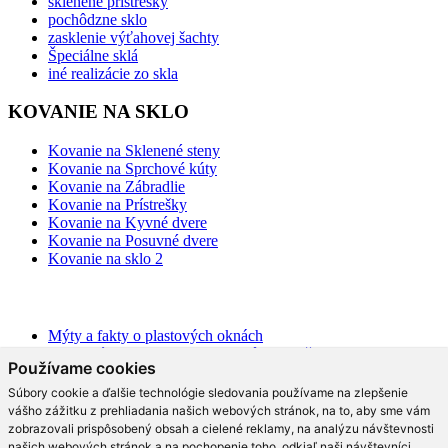
sklenené prístrešky
pochôdzne sklo
zasklenie výťahovej šachty
Špeciálne sklá
iné realizácie zo skla
KOVANIE NA SKLO
Kovanie na Sklenené steny
Kovanie na Sprchové kúty
Kovanie na Zábradlie
Kovanie na Prístrešky
Kovanie na Kyvné dvere
Kovanie na Posuvné dvere
Kovanie na sklo 2
BLOG
Mýty a fakty o plastových oknách
Moderné schodisko: Spoznajte rôzne možnosti prevedenia v
Používame cookies
interiéri
Ako najlepšie opticky zväčšiť priestor?
Súbory cookie a ďalšie technológie sledovania používame na zlepšenie
Na čo slúži hliníková pergola a aké má výhody?
vášho zážitku z prehliadania našich webových stránok, na to, aby sme vám
Ako efektne a prakticky predeliť akýkoľvek priestor?
zobrazovali prispôsobený obsah a cielené reklamy, na analýzu návštevnosti
Aké trendy prináša moderná kuchyňa?
našich webových stránok a na pochopenie toho, odkiaľ naši návštevníci