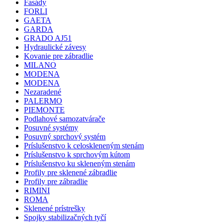
Fasády
FORLI
GAETA
GARDA
GRADO AJ51
Hydraulické závesy
Kovanie pre zábradlie
MILANO
MODENA
MODENA
Nezaradené
PALERMO
PIEMONTE
Podlahové samozatvárače
Posuvné systémy
Posuvný sprchový systém
Príslušenstvo k celoskleneným stenám
Príslušenstvo k sprchovým kútom
Príslušenstvo ku skleneným stenám
Profily pre sklenené zábradlie
Profily pre zábradlie
RIMINI
ROMA
Sklenené prístrešky
Spojky stabilizačných tyčí