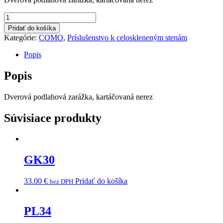
množstvo
9129
Pridať do košíka
SSS
Kategórie:
COMO
,
Príslušenstvo k celoskleneným stenám
Popis
Popis
Dverová podlahová zarážka, kartáčovaná nerez
Súvisiace produkty
GK30
33.00
€
Pridať do košíka
bez DPH
PL34