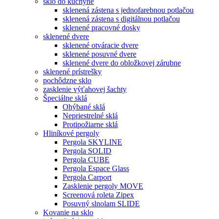
sklo do kuchyne
sklenená zástena s jednofarebnou potlačou
sklenená zástena s digitálnou potlačou
sklenené pracovné dosky
sklenené dvere
sklenené otváracie dvere
sklenené posuvné dvere
sklenené dvere do obložkovej zárubne
sklenené prístrešky
pochôdzne sklo
zasklenie výťahovej šachty
Špeciálne sklá
Ohýbané sklá
Nepriestrelné sklá
Protipožiarne sklá
Hliníkové pergoly
Pergola SKYLINE
Pergola SOLID
Pergola CUBE
Pergola Espace Glass
Pergola Carport
Zasklenie pergoly MOVE
Screenová roleta Zipex
Posuvný slnolam SLIDE
Kovanie na sklo