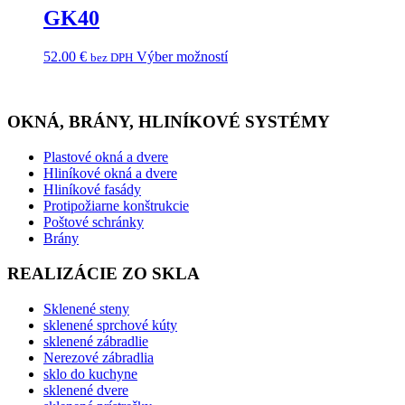
GK40
52.00
€
Výber možností
bez DPH
OKNÁ, BRÁNY, HLINÍKOVÉ SYSTÉMY
Plastové okná a dvere
Hliníkové okná a dvere
Hliníkové fasády
Protipožiarne konštrukcie
Poštové schránky
Brány
REALIZÁCIE ZO SKLA
Sklenené steny
sklenené sprchové kúty
sklenené zábradlie
Nerezové zábradlia
sklo do kuchyne
sklenené dvere