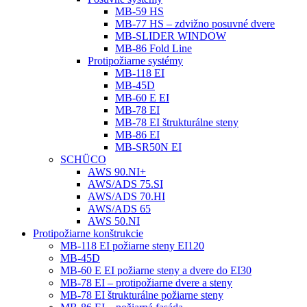
MB-59 HS
MB-77 HS – zdvižno posuvné dvere
MB-SLIDER WINDOW
MB-86 Fold Line
Protipožiarne systémy
MB-118 EI
MB-45D
MB-60 E EI
MB-78 EI
MB-78 EI štrukturálne steny
MB-86 EI
MB-SR50N EI
SCHÜCO
AWS 90.NI+
AWS/ADS 75.SI
AWS/ADS 70.HI
AWS/ADS 65
AWS 50.NI
Protipožiarne konštrukcie
MB-118 EI požiarne steny EI120
MB-45D
MB-60 E EI požiarne steny a dvere do EI30
MB-78 EI – protipožiarne dvere a steny
MB-78 EI štrukturálne požiarne steny