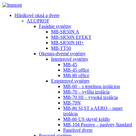
Hliníkové okná a dvere
ALUPROF
Fasádne systémy
MB-SR50N A
MB-SR50N EFEKT
MB-SR50N HI+
MB-TT50
Okenno-dverné systémy
Interierové systémy
MB-45
MB-45 office
MB-80 office
Exterierové systémy
MB-60 – s tepelnou izoláciou
MB-70 – vyššia izolácia
MB-70 HI – vysoká izolácia
MB-79N
MB-86 SI,ST a AERO – super
izolácia
MB-86 US skryté krídlo
MB-104 Passive – pasívny štandard
Panelové dvere
Posuvné systémy