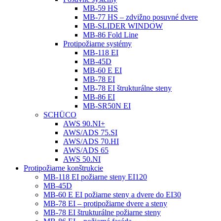
MB-59 HS
MB-77 HS – zdvižno posuvné dvere
MB-SLIDER WINDOW
MB-86 Fold Line
Protipožiarne systémy
MB-118 EI
MB-45D
MB-60 E EI
MB-78 EI
MB-78 EI štrukturálne steny
MB-86 EI
MB-SR50N EI
SCHÜCO
AWS 90.NI+
AWS/ADS 75.SI
AWS/ADS 70.HI
AWS/ADS 65
AWS 50.NI
Protipožiarne konštrukcie
MB-118 EI požiarne steny EI120
MB-45D
MB-60 E EI požiarne steny a dvere do EI30
MB-78 EI – protipožiarne dvere a steny
MB-78 EI štrukturálne požiarne steny