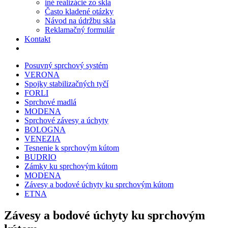
iné realizácie zo skla
Často kladené otázky
Návod na údržbu skla
Reklamačný formulár
Kontakt
Posuvný sprchový systém
VERONA
Spojky stabilizačných tyčí
FORLI
Sprchové madlá
MODENA
Sprchové závesy a úchyty
BOLOGNA
VENEZIA
Tesnenie k sprchovým kútom
BUDRIO
Zámky ku sprchovým kútom
MODENA
Závesy a bodové úchyty ku sprchovým kútom
ETNA
Závesy a bodové úchyty ku sprchovým