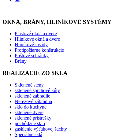
OKNÁ, BRÁNY, HLINÍKOVÉ SYSTÉMY
Plastové okná a dvere
Hliníkové okná a dvere
Hliníkové fasády
Protipožiarne konštrukcie
Poštové schránky
Brány
REALIZÁCIE ZO SKLA
Sklenené steny
sklenené sprchové kúty
sklenené zábradlie
Nerezové zábradlia
sklo do kuchyne
sklenené dvere
sklenené prístrešky
pochôdzne sklo
zasklenie výťahovej šachty
Špeciálne sklá