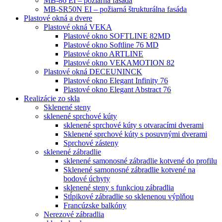
MB-86 EI – požiarná fasáda
MB-SR50N EI – požiarná štrukturálna fasáda
Plastové okná a dvere
Plastové okná VEKA
Plastové okno SOFTLINE 82MD
Plastové okno Softline 76 MD
Plastové okno ARTLINE
Plastové okno VEKAMOTION 82
Plastové okná DECEUNINCK
Plastové okno Elegant Infinity 76
Plastové okno Elegant Abstract 76
Realizácie zo skla
Sklenené steny
sklenené sprchové kúty
sklenené sprchové kúty s otvaracími dverami
Sklenené sprchové kúty s posuvnými dverami
Sprchové zásteny
sklenené zábradlie
sklenené samonosné zábradlie kotvené do profilu
Sklenené samonosné zábradlie kotvené na
bodové úchyty
sklenené steny s funkciou zábradlia
Stĺpikové zábradlie so sklenenou výplňou
Francúzske balkóny
Nerezové zábradlia