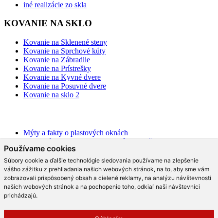
iné realizácie zo skla
KOVANIE NA SKLO
Kovanie na Sklenené steny
Kovanie na Sprchové kúty
Kovanie na Zábradlie
Kovanie na Prístrešky
Kovanie na Kyvné dvere
Kovanie na Posuvné dvere
Kovanie na sklo 2
BLOG
Mýty a fakty o plastových oknách
Moderné schodisko: Spoznajte rôzne možnosti prevedenia v
Používame cookies
interiéri
Ako najlepšie opticky zväčšiť priestor?
Súbory cookie a ďalšie technológie sledovania používame na zlepšenie
Na čo slúži hliníková pergola a aké má výhody?
vášho zážitku z prehliadania našich webových stránok, na to, aby sme vám
Ako efektne a prakticky predeliť akýkoľvek priestor?
zobrazovali prispôsobený obsah a cielené reklamy, na analýzu návštevnosti
Aké trendy prináša moderná kuchyňa?
našich webových stránok a na pochopenie toho, odkiaľ naši návštevníci
Čo radia dizajnéri o skle v interiéri?
prichádzajú.
Prečo tieto dizajnové sklenené kreácie v kuchyni berú dych?
Moderné sklenené riešenia, ktoré vás rozhodne oslovia!