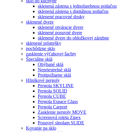
sklo do kuchyne
sklenená zástena s jednofarebnou potlačou
sklenená zástena s digitálnou potlačou
sklenené pracovné dosky
sklenené dvere
sklenené otváracie dvere
sklenené posuvné dvere
sklenené dvere do obložkovej zárubne
sklenené prístrešky
pochôdzne sklo
zasklenie výťahovej šachty
Špeciálne sklá
Ohýbané sklá
Nepriestrelné sklá
Protipožiarne sklá
Hliníkové pergoly
Pergola SKYLINE
Pergola SOLID
Pergola CUBE
Pergola Espace Glass
Pergola Carport
Zasklenie pergoly MOVE
Screenová roleta Zipex
Posuvný slnolam SLIDE
Kovanie na sklo