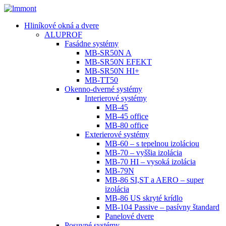
Hliníkové okná a dvere
ALUPROF
Fasádne systémy
MB-SR50N A
MB-SR50N EFEKT
MB-SR50N HI+
MB-TT50
Okenno-dverné systémy
Interierové systémy
MB-45
MB-45 office
MB-80 office
Exterierové systémy
MB-60 – s tepelnou izoláciou
MB-70 – vyššia izolácia
MB-70 HI – vysoká izolácia
MB-79N
MB-86 SI,ST a AERO – super
izolácia
MB-86 US skryté krídlo
MB-104 Passive – pasívny štandard
Panelové dvere
Posuvné systémy