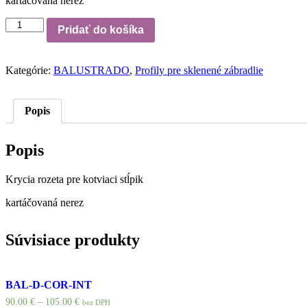
kartáčovaná nerez
množstvo
Pridať do košíka
B/4511-
050
SSS
Kategórie:
BALUSTRADO
,
Profily pre sklenené zábradlie
Popis
Popis
Krycia rozeta pre kotviaci stĺpik
kartáčovaná nerez
Súvisiace produkty
BAL-D-COR-INT
90.00
€
–
105.00
€
bez DPH