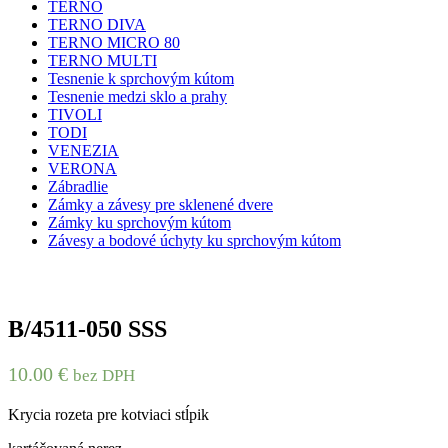
TERNO
TERNO DIVA
TERNO MICRO 80
TERNO MULTI
Tesnenie k sprchovým kútom
Tesnenie medzi sklo a prahy
TIVOLI
TODI
VENEZIA
VERONA
Zábradlie
Zámky a závesy pre sklenené dvere
Zámky ku sprchovým kútom
Závesy a bodové úchyty ku sprchovým kútom
B/4511-050 SSS
10.00
€
bez DPH
Krycia rozeta pre kotviaci stĺpik