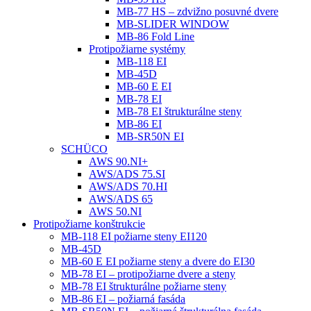
MB-77 HS – zdvižno posuvné dvere
MB-SLIDER WINDOW
MB-86 Fold Line
Protipožiarne systémy
MB-118 EI
MB-45D
MB-60 E EI
MB-78 EI
MB-78 EI štrukturálne steny
MB-86 EI
MB-SR50N EI
SCHÜCO
AWS 90.NI+
AWS/ADS 75.SI
AWS/ADS 70.HI
AWS/ADS 65
AWS 50.NI
Protipožiarne konštrukcie
MB-118 EI požiarne steny EI120
MB-45D
MB-60 E EI požiarne steny a dvere do EI30
MB-78 EI – protipožiarne dvere a steny
MB-78 EI štrukturálne požiarne steny
MB-86 EI – požiarná fasáda