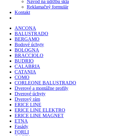
Návod na údržbu skla
Reklamačný formulár
Kontakt
ANCONA
BALUSTRADO
BERGAMO
Bodové úchyty
BOLOGNA
BRACCIOLO
BUDRIO
CALABRIA
CATANIA
COMO
CORLEONE BALUSTRADO
Dverové a montážne profily
Dverové úchyty
Dverový rám
ERICE LINE
ERICE LINE ELEKTRO
ERICE LINE MAGNET
ETNA
Fasády
FORLI