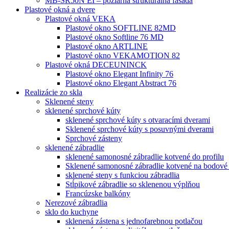
MB-SR50N EI – požiarná štrukturálna fasáda
Plastové okná a dvere
Plastové okná VEKA
Plastové okno SOFTLINE 82MD
Plastové okno Softline 76 MD
Plastové okno ARTLINE
Plastové okno VEKAMOTION 82
Plastové okná DECEUNINCK
Plastové okno Elegant Infinity 76
Plastové okno Elegant Abstract 76
Realizácie zo skla
Sklenené steny
sklenené sprchové kúty
sklenené sprchové kúty s otvaracími dverami
Sklenené sprchové kúty s posuvnými dverami
Sprchové zásteny
sklenené zábradlie
sklenené samonosné zábradlie kotvené do profilu
Sklenené samonosné zábradlie kotvené na bodové
sklenené steny s funkciou zábradlia
Stĺpikové zábradlie so sklenenou výplňou
Francúzske balkóny
Nerezové zábradlia
sklo do kuchyne
sklenená zástena s jednofarebnou potlačou