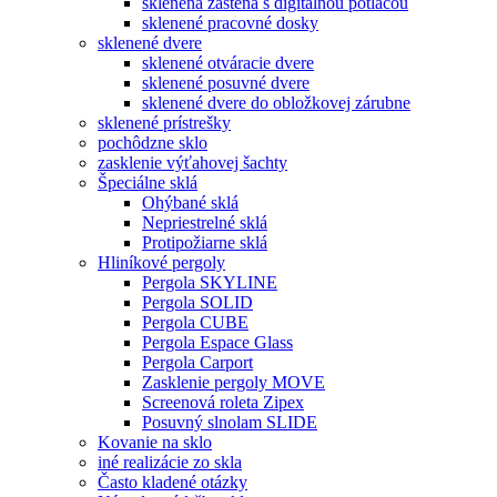
sklenená zástena s digitálnou potlačou
sklenené pracovné dosky
sklenené dvere
sklenené otváracie dvere
sklenené posuvné dvere
sklenené dvere do obložkovej zárubne
sklenené prístrešky
pochôdzne sklo
zasklenie výťahovej šachty
Špeciálne sklá
Ohýbané sklá
Nepriestrelné sklá
Protipožiarne sklá
Hliníkové pergoly
Pergola SKYLINE
Pergola SOLID
Pergola CUBE
Pergola Espace Glass
Pergola Carport
Zasklenie pergoly MOVE
Screenová roleta Zipex
Posuvný slnolam SLIDE
Kovanie na sklo
iné realizácie zo skla
Často kladené otázky