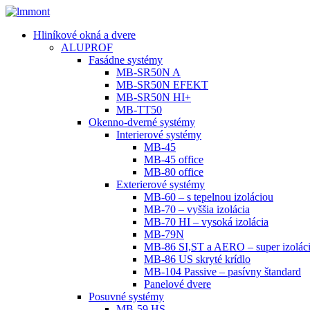
Hliníkové okná a dvere
ALUPROF
Fasádne systémy
MB-SR50N A
MB-SR50N EFEKT
MB-SR50N HI+
MB-TT50
Okenno-dverné systémy
Interierové systémy
MB-45
MB-45 office
MB-80 office
Exterierové systémy
MB-60 – s tepelnou izoláciou
MB-70 – vyššia izolácia
MB-70 HI – vysoká izolácia
MB-79N
MB-86 SI,ST a AERO – super izolác
MB-86 US skryté krídlo
MB-104 Passive – pasívny štandard
Panelové dvere
Posuvné systémy
MB-59 HS