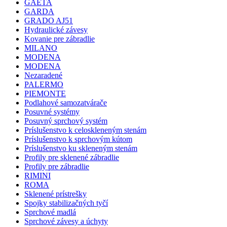
GAETA
GARDA
GRADO AJ51
Hydraulické závesy
Kovanie pre zábradlie
MILANO
MODENA
MODENA
Nezaradené
PALERMO
PIEMONTE
Podlahové samozatvárače
Posuvné systémy
Posuvný sprchový systém
Príslušenstvo k celoskleneným stenám
Príslušenstvo k sprchovým kútom
Príslušenstvo ku skleneným stenám
Profily pre sklenené zábradlie
Profily pre zábradlie
RIMINI
ROMA
Sklenené prístrešky
Spojky stabilizačných tyčí
Sprchové madlá
Sprchové závesy a úchyty