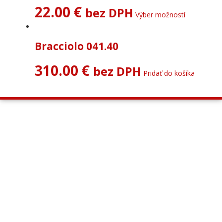
22.00
€
bez DPH
Výber možností
Bracciolo 041.40
310.00
€
bez DPH
Pridať do košíka
OKNÁ, BRÁNY, HLINÍKOVÉ SYSTÉMY
PLASTOVÉ OKNÁ A DVERE
HLINÍKOVÉ OKNÁ A DVERE
HLINÍKOVÉ FASÁDY
PROTIPOŽIARNE KONŠTRUKCIE
POŠTOVÉ SCHRÁNKY
BRÁNY