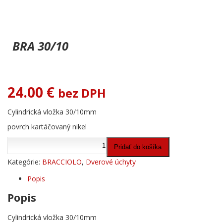
BRA 30/10
24.00
€
bez DPH
Cylindrická vložka 30/10mm
povrch kartáčovaný nikel
množstvo
Pridať do košíka
BRA
30/10
Kategórie:
BRACCIOLO
,
Dverové úchyty
Popis
Popis
Cylindrická vložka 30/10mm