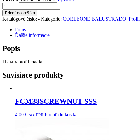
množstvo
CRL-
Pridať do košíka
HBASE/3000
Katalógové číslo:
-
Kategórie:
CORLEONE BALUSTRADO
,
Profi
Popis
Ďalšie informácie
Popis
Hlavný profil madla
Súvisiace produkty
FCM38SCREWNUT SSS
4.00
€
Pridať do košíka
bez DPH