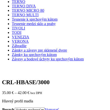
TERNO
TERNO DIVA
TERNO MICRO 80
TERNO MULTI
Tesnenie k sprchovým kútom
Tesnenie medzi sklo a prahy
TIVOLI
TODI
VENEZIA
VERONA
Zábradlie
Zámky a závesy pre sklenené dvere
Zámky ku sprchovým kútom
Závesy a bodové úchyty ku sprchovým kútom
CRL-HBASE/3000
35.00
€
–
42.00
€
bez DPH
Hlavný profil madla
Povrch
Vymazať