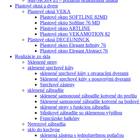
MB-SR50N EI – požiarná štrukturálna fasáda
Plastové okná a dvere
Plastové okná VEKA
Plastové okno SOFTLINE 82MD
Plastové okno Softline 76 MD
Plastové okno ARTLINE
Plastové okno VEKAMOTION 82
Plastové okná DECEUNINCK
Plastové okno Elegant Infinity 76
Plastové okno Elegant Abstract 76
Realizácie zo skla
Sklenené steny
sklenené sprchové kúty
sklenené sprchové kúty s otvaracími dverami
Sklenené sprchové kúty s posuvnými dverami
Sprchové zásteny
sklenené zábradlie
sklenené samonosné zábradlie kotvené do profilu
Sklenené samonosné zábradlie kotvené na bodové
sklenené steny s funkciou zábradlia
Stĺpikové zábradlie so sklenenou výplňou
Francúzske balkóny
Nerezové zábradlia
sklo do kuchyne
sklenená zástena s jednofarebnou potlačou