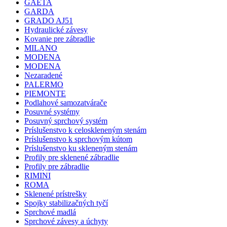
GAETA
GARDA
GRADO AJ51
Hydraulické závesy
Kovanie pre zábradlie
MILANO
MODENA
MODENA
Nezaradené
PALERMO
PIEMONTE
Podlahové samozatvárače
Posuvné systémy
Posuvný sprchový systém
Príslušenstvo k celoskleneným stenám
Príslušenstvo k sprchovým kútom
Príslušenstvo ku skleneným stenám
Profily pre sklenené zábradlie
Profily pre zábradlie
RIMINI
ROMA
Sklenené prístrešky
Spojky stabilizačných tyčí
Sprchové madlá
Sprchové závesy a úchyty