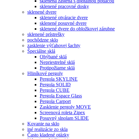
sklenená zástena s digitálnou potlačou
sklenené pracovné dosky
sklenené dvere
sklenené otváracie dvere
sklenené posuvné dvere
sklenené dvere do obložkovej zárubne
sklenené prístrešky
pochôdzne sklo
zasklenie výťahovej šachty
Špeciálne sklá
Ohýbané sklá
Nepriestrelné sklá
Protipožiarne sklá
Hliníkové pergoly
Pergola SKYLINE
Pergola SOLID
Pergola CUBE
Pergola Espace Glass
Pergola Carport
Zasklenie pergoly MOVE
Screenová roleta Zipex
Posuvný slnolam SLIDE
Kovanie na sklo
iné realizácie zo skla
Často kladené otázky