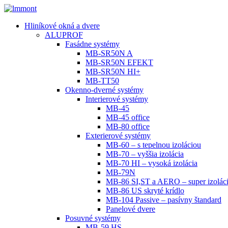
Hliníkové okná a dvere
ALUPROF
Fasádne systémy
MB-SR50N A
MB-SR50N EFEKT
MB-SR50N HI+
MB-TT50
Okenno-dverné systémy
Interierové systémy
MB-45
MB-45 office
MB-80 office
Exterierové systémy
MB-60 – s tepelnou izoláciou
MB-70 – vyššia izolácia
MB-70 HI – vysoká izolácia
MB-79N
MB-86 SI,ST a AERO – super izolác
MB-86 US skryté krídlo
MB-104 Passive – pasívny štandard
Panelové dvere
Posuvné systémy
MB-59 HS