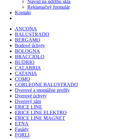
Návod na údržbu skla
Reklamačný formulár
Kontakt
ANCONA
BALUSTRADO
BERGAMO
Bodové úchyty
BOLOGNA
BRACCIOLO
BUDRIO
CALABRIA
CATANIA
COMO
CORLEONE BALUSTRADO
Dverové a montážne profily
Dverové úchyty
Dverový rám
ERICE LINE
ERICE LINE ELEKTRO
ERICE LINE MAGNET
ETNA
Fasády
FORLI