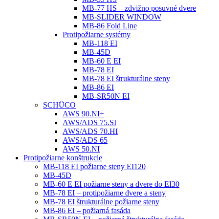
MB-77 HS – zdvižno posuvné dvere
MB-SLIDER WINDOW
MB-86 Fold Line
Protipožiarne systémy
MB-118 EI
MB-45D
MB-60 E EI
MB-78 EI
MB-78 EI štrukturálne steny
MB-86 EI
MB-SR50N EI
SCHÜCO
AWS 90.NI+
AWS/ADS 75.SI
AWS/ADS 70.HI
AWS/ADS 65
AWS 50.NI
Protipožiarne konštrukcie
MB-118 EI požiarne steny EI120
MB-45D
MB-60 E EI požiarne steny a dvere do EI30
MB-78 EI – protipožiarne dvere a steny
MB-78 EI štrukturálne požiarne steny
MB-86 EI – požiarná fasáda