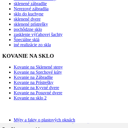
sklenené zábradlie
Nerezové zábradlia
sklo do kuchyne
sklenené dvere
sklenené prístrešky
pochôdzne sklo
zasklenie výťahovej šachty
Špeciálne sklá
iné realizácie zo skla
KOVANIE NA SKLO
Kovanie na Sklenené steny
Kovanie na Sprchové kúty
Kovanie na Zábradlie
Kovanie na Prístrešky
Kovanie na Kyvné dvere
Kovanie na Posuvné dvere
Kovanie na sklo 2
BLOG
Mýty a fakty o plastových oknách
Moderné schodisko: Spoznajte rôzne možnosti prevedenia v