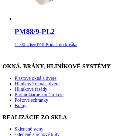
PM88/9-PL2
11.00
€
Pridať do košíka
bez DPH
OKNÁ, BRÁNY, HLINÍKOVÉ SYSTÉMY
Plastové okná a dvere
Hliníkové okná a dvere
Hliníkové fasády
Protipožiarne konštrukcie
Poštové schránky
Brány
REALIZÁCIE ZO SKLA
Sklenené steny
sklenené sprchové kúty