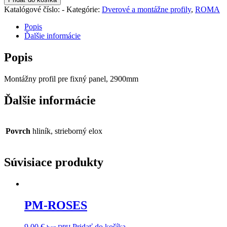
Katalógové číslo:
-
Kategórie:
Dverové a montážne profily
,
ROMA
Popis
Ďalšie informácie
Popis
Montážny profil pre fixný panel, 2900mm
Ďalšie informácie
Povrch
hliník, strieborný elox
Súvisiace produkty
PM-ROSES
9.00
€
Pridať do košíka