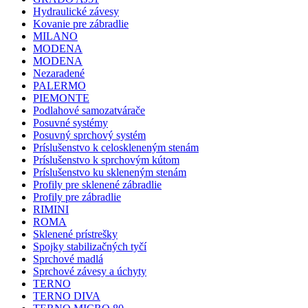
Hydraulické závesy
Kovanie pre zábradlie
MILANO
MODENA
MODENA
Nezaradené
PALERMO
PIEMONTE
Podlahové samozatvárače
Posuvné systémy
Posuvný sprchový systém
Príslušenstvo k celoskleneným stenám
Príslušenstvo k sprchovým kútom
Príslušenstvo ku skleneným stenám
Profily pre sklenené zábradlie
Profily pre zábradlie
RIMINI
ROMA
Sklenené prístrešky
Spojky stabilizačných tyčí
Sprchové madlá
Sprchové závesy a úchyty
TERNO
TERNO DIVA