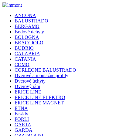
ANCONA
BALUSTRADO
BERGAMO
Bodové úchyty
BOLOGNA
BRACCIOLO
BUDRIO
CALABRIA
CATANIA
COMO
CORLEONE BALUSTRADO
Dverové a montážne profily
Dverové úchyty
Dverový rám
ERICE LINE
ERICE LINE ELEKTRO
ERICE LINE MAGNET
ETNA
Fasády
FORLI
GAETA
GARDA
GRADO AJ51