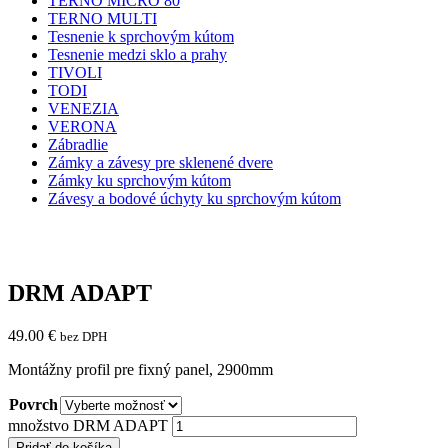
TERNO MICRO 80
TERNO MULTI
Tesnenie k sprchovým kútom
Tesnenie medzi sklo a prahy
TIVOLI
TODI
VENEZIA
VERONA
Zábradlie
Zámky a závesy pre sklenené dvere
Zámky ku sprchovým kútom
Závesy a bodové úchyty ku sprchovým kútom
DRM ADAPT
49.00
€
bez DPH
Montážny profil pre fixný panel, 2900mm
Povrch
množstvo DRM ADAPT
Pridať do košíka