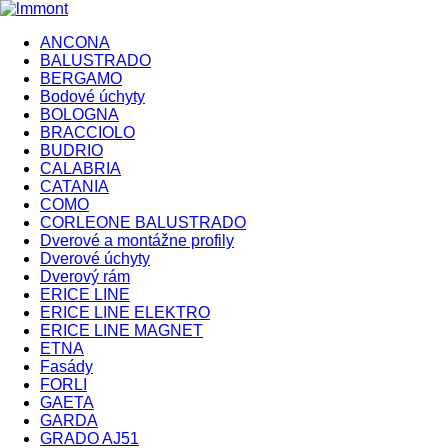
ANCONA
BALUSTRADO
BERGAMO
Bodové úchyty
BOLOGNA
BRACCIOLO
BUDRIO
CALABRIA
CATANIA
COMO
CORLEONE BALUSTRADO
Dverové a montážne profily
Dverové úchyty
Dverový rám
ERICE LINE
ERICE LINE ELEKTRO
ERICE LINE MAGNET
ETNA
Fasády
FORLI
GAETA
GARDA
GRADO AJ51