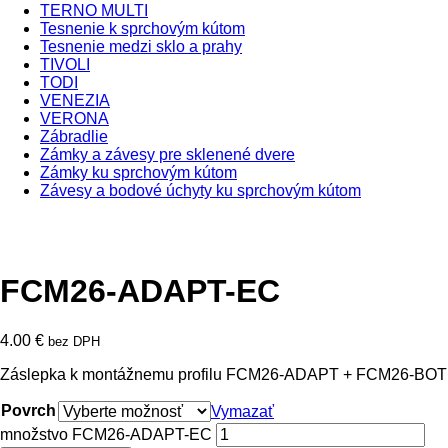
TERNO MULTI
Tesnenie k sprchovým kútom
Tesnenie medzi sklo a prahy
TIVOLI
TODI
VENEZIA
VERONA
Zábradlie
Zámky a závesy pre sklenené dvere
Zámky ku sprchovým kútom
Závesy a bodové úchyty ku sprchovým kútom
FCM26-ADAPT-EC
4.00
€
bez DPH
Záslepka k montážnemu profilu FCM26-ADAPT + FCM26-BOT
Povrch
Vymazať
množstvo FCM26-ADAPT-EC