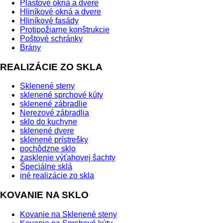
Plastové okná a dvere
Hliníkové okná a dvere
Hliníkové fasády
Protipožiarne konštrukcie
Poštové schránky
Brány
REALIZÁCIE ZO SKLA
Sklenené steny
sklenené sprchové kúty
sklenené zábradlie
Nerezové zábradlia
sklo do kuchyne
sklenené dvere
sklenené prístrešky
pochôdzne sklo
zasklenie výťahovej šachty
Špeciálne sklá
iné realizácie zo skla
KOVANIE NA SKLO
Kovanie na Sklenené steny