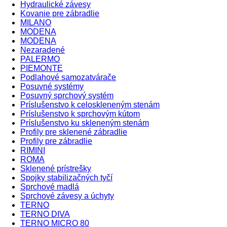
Hydraulické závesy
Kovanie pre zábradlie
MILANO
MODENA
MODENA
Nezaradené
PALERMO
PIEMONTE
Podlahové samozatvárače
Posuvné systémy
Posuvný sprchový systém
Príslušenstvo k celoskleneným stenám
Príslušenstvo k sprchovým kútom
Príslušenstvo ku skleneným stenám
Profily pre sklenené zábradlie
Profily pre zábradlie
RIMINI
ROMA
Sklenené prístrešky
Spojky stabilizačných tyčí
Sprchové madlá
Sprchové závesy a úchyty
TERNO
TERNO DIVA
TERNO MICRO 80