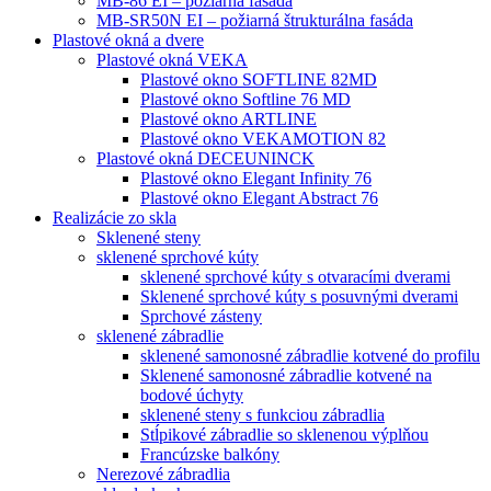
MB-86 EI – požiarná fasáda
MB-SR50N EI – požiarná štrukturálna fasáda
Plastové okná a dvere
Plastové okná VEKA
Plastové okno SOFTLINE 82MD
Plastové okno Softline 76 MD
Plastové okno ARTLINE
Plastové okno VEKAMOTION 82
Plastové okná DECEUNINCK
Plastové okno Elegant Infinity 76
Plastové okno Elegant Abstract 76
Realizácie zo skla
Sklenené steny
sklenené sprchové kúty
sklenené sprchové kúty s otvaracími dverami
Sklenené sprchové kúty s posuvnými dverami
Sprchové zásteny
sklenené zábradlie
sklenené samonosné zábradlie kotvené do profilu
Sklenené samonosné zábradlie kotvené na
bodové úchyty
sklenené steny s funkciou zábradlia
Stĺpikové zábradlie so sklenenou výplňou
Francúzske balkóny
Nerezové zábradlia