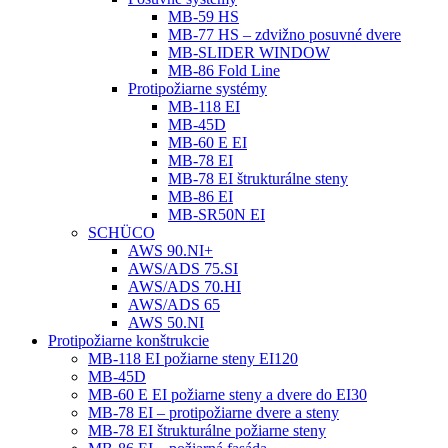
MB-59 HS
MB-77 HS – zdvižno posuvné dvere
MB-SLIDER WINDOW
MB-86 Fold Line
Protipožiarne systémy
MB-118 EI
MB-45D
MB-60 E EI
MB-78 EI
MB-78 EI štrukturálne steny
MB-86 EI
MB-SR50N EI
SCHÜCO
AWS 90.NI+
AWS/ADS 75.SI
AWS/ADS 70.HI
AWS/ADS 65
AWS 50.NI
Protipožiarne konštrukcie
MB-118 EI požiarne steny EI120
MB-45D
MB-60 E EI požiarne steny a dvere do EI30
MB-78 EI – protipožiarne dvere a steny
MB-78 EI štrukturálne požiarne steny