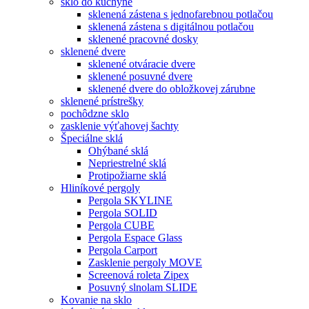
sklo do kuchyne
sklenená zástena s jednofarebnou potlačou
sklenená zástena s digitálnou potlačou
sklenené pracovné dosky
sklenené dvere
sklenené otváracie dvere
sklenené posuvné dvere
sklenené dvere do obložkovej zárubne
sklenené prístrešky
pochôdzne sklo
zasklenie výťahovej šachty
Špeciálne sklá
Ohýbané sklá
Nepriestrelné sklá
Protipožiarne sklá
Hliníkové pergoly
Pergola SKYLINE
Pergola SOLID
Pergola CUBE
Pergola Espace Glass
Pergola Carport
Zasklenie pergoly MOVE
Screenová roleta Zipex
Posuvný slnolam SLIDE
Kovanie na sklo