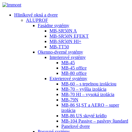
Hliníkové okná a dvere
ALUPROF
Fasádne systémy
MB-SR50N A
MB-SR50N EFEKT
MB-SR50N HI+
MB-TT50
Okenno-dverné systémy
Interierové systémy
MB-45
MB-45 office
MB-80 office
Exterierové systémy
MB-60 – s tepelnou izoláciou
MB-70 – vyššia izolácia
MB-70 HI – vysoká izolácia
MB-79N
MB-86 SI,ST a AERO – super
izolácia
MB-86 US skryté krídlo
MB-104 Passive – pasívny štandard
Panelové dvere
Posuvné systémy