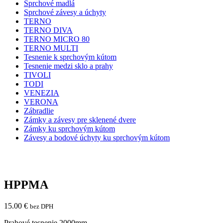
Sprchové madlá
Sprchové závesy a úchyty
TERNO
TERNO DIVA
TERNO MICRO 80
TERNO MULTI
Tesnenie k sprchovým kútom
Tesnenie medzi sklo a prahy
TIVOLI
TODI
VENEZIA
VERONA
Zábradlie
Zámky a závesy pre sklenené dvere
Zámky ku sprchovým kútom
Závesy a bodové úchyty ku sprchovým kútom
HPPMA
15.00
€
bez DPH
Prahové tesnenie 2000mm