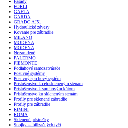
Fasády
FORLI
GAETA
GARDA
GRADO AJ51
Hydraulické závesy
Kovanie pre zábradlie
MILANO
MODENA
MODENA
Nezaradené
PALERMO
PIEMONTE
Podlahové samozatvárače
Posuvné systémy
Posuvný sprchový systém
Príslušenstvo k celoskleneným stenám
Príslušenstvo k sprchovým kútom
Príslušenstvo ku skleneným stenám
Profily pre sklenené zábradlie
Profily pre zábradlie
RIMINI
ROMA
Sklenené prístrešky
Spojky stabilizačných tyčí