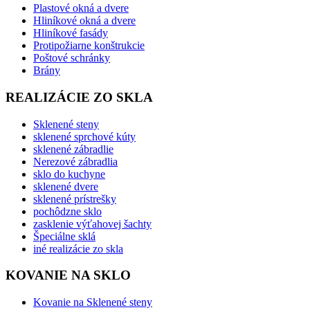
Plastové okná a dvere
Hliníkové okná a dvere
Hliníkové fasády
Protipožiarne konštrukcie
Poštové schránky
Brány
REALIZÁCIE ZO SKLA
Sklenené steny
sklenené sprchové kúty
sklenené zábradlie
Nerezové zábradlia
sklo do kuchyne
sklenené dvere
sklenené prístrešky
pochôdzne sklo
zasklenie výťahovej šachty
Špeciálne sklá
iné realizácie zo skla
KOVANIE NA SKLO
Kovanie na Sklenené steny