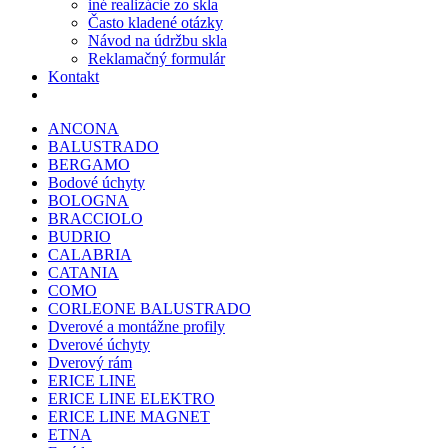
iné realizácie zo skla
Často kladené otázky
Návod na údržbu skla
Reklamačný formulár
Kontakt
ANCONA
BALUSTRADO
BERGAMO
Bodové úchyty
BOLOGNA
BRACCIOLO
BUDRIO
CALABRIA
CATANIA
COMO
CORLEONE BALUSTRADO
Dverové a montážne profily
Dverové úchyty
Dverový rám
ERICE LINE
ERICE LINE ELEKTRO
ERICE LINE MAGNET
ETNA