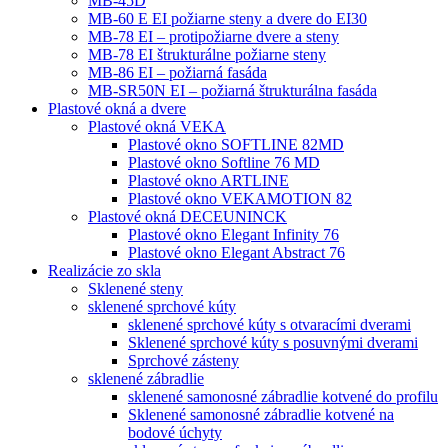
MB-45D
MB-60 E EI požiarne steny a dvere do EI30
MB-78 EI – protipožiarne dvere a steny
MB-78 EI štrukturálne požiarne steny
MB-86 EI – požiarná fasáda
MB-SR50N EI – požiarná štrukturálna fasáda
Plastové okná a dvere
Plastové okná VEKA
Plastové okno SOFTLINE 82MD
Plastové okno Softline 76 MD
Plastové okno ARTLINE
Plastové okno VEKAMOTION 82
Plastové okná DECEUNINCK
Plastové okno Elegant Infinity 76
Plastové okno Elegant Abstract 76
Realizácie zo skla
Sklenené steny
sklenené sprchové kúty
sklenené sprchové kúty s otvaracími dverami
Sklenené sprchové kúty s posuvnými dverami
Sprchové zásteny
sklenené zábradlie
sklenené samonosné zábradlie kotvené do profilu
Sklenené samonosné zábradlie kotvené na
bodové úchyty