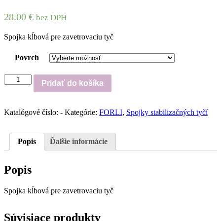
28.00
€
bez DPH
Spojka kĺbová pre zavetrovaciu tyč
Povrch
množstvo
Pridať do košíka
JH01ADJ
Katalógové číslo:
-
Kategórie:
FORLI
,
Spojky stabilizačných tyčí
Popis
Ďalšie informácie
Popis
Spojka kĺbová pre zavetrovaciu tyč
Súvisiace produkty