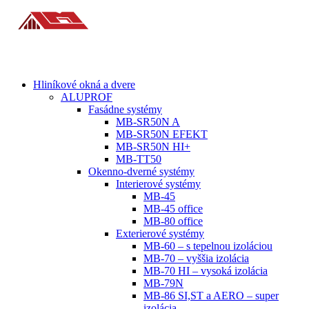
Hliníkové okná a dvere
ALUPROF
Fasádne systémy
MB-SR50N A
MB-SR50N EFEKT
MB-SR50N HI+
MB-TT50
Okenno-dverné systémy
Interierové systémy
MB-45
MB-45 office
MB-80 office
Exterierové systémy
MB-60 – s tepelnou izoláciou
MB-70 – vyššia izolácia
MB-70 HI – vysoká izolácia
MB-79N
MB-86 SI,ST a AERO – super
izolácia