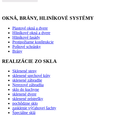
OKNÁ, BRÁNY, HLINÍKOVÉ SYSTÉMY
Plastové okná a dvere
Hliníkové okná a dvere
Hliníkové fasády
Protipožiarne konštrukcie
Poštové schránky
Brány
REALIZÁCIE ZO SKLA
Sklenené steny
sklenené sprchové kúty
sklenené zábradlie
Nerezové zábradlia
sklo do kuchyne
sklenené dvere
sklenené prístrešky
pochôdzne sklo
zasklenie výťahovej šachty
Špeciálne sklá