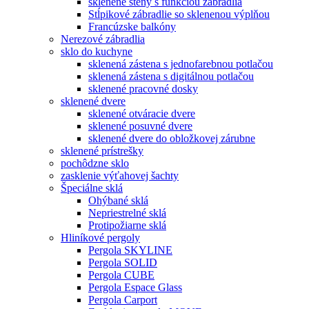
sklenené steny s funkciou zábradlia
Stĺpikové zábradlie so sklenenou výplňou
Francúzske balkóny
Nerezové zábradlia
sklo do kuchyne
sklenená zástena s jednofarebnou potlačou
sklenená zástena s digitálnou potlačou
sklenené pracovné dosky
sklenené dvere
sklenené otváracie dvere
sklenené posuvné dvere
sklenené dvere do obložkovej zárubne
sklenené prístrešky
pochôdzne sklo
zasklenie výťahovej šachty
Špeciálne sklá
Ohýbané sklá
Nepriestrelné sklá
Protipožiarne sklá
Hliníkové pergoly
Pergola SKYLINE
Pergola SOLID
Pergola CUBE
Pergola Espace Glass
Pergola Carport