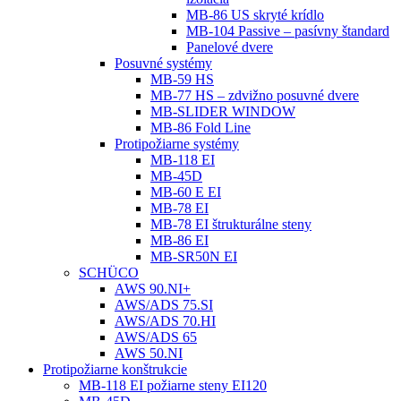
MB-86 US skryté krídlo
MB-104 Passive – pasívny štandard
Panelové dvere
Posuvné systémy
MB-59 HS
MB-77 HS – zdvižno posuvné dvere
MB-SLIDER WINDOW
MB-86 Fold Line
Protipožiarne systémy
MB-118 EI
MB-45D
MB-60 E EI
MB-78 EI
MB-78 EI štrukturálne steny
MB-86 EI
MB-SR50N EI
SCHÜCO
AWS 90.NI+
AWS/ADS 75.SI
AWS/ADS 70.HI
AWS/ADS 65
AWS 50.NI
Protipožiarne konštrukcie
MB-118 EI požiarne steny EI120