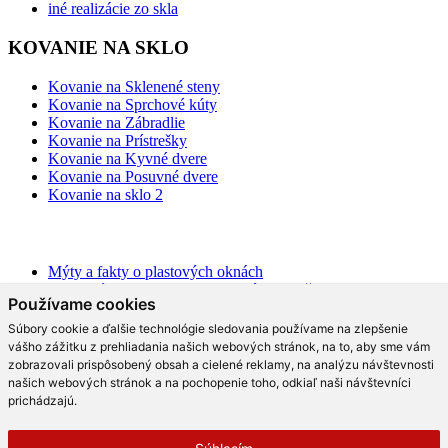
iné realizácie zo skla
KOVANIE NA SKLO
Kovanie na Sklenené steny
Kovanie na Sprchové kúty
Kovanie na Zábradlie
Kovanie na Prístrešky
Kovanie na Kyvné dvere
Kovanie na Posuvné dvere
Kovanie na sklo 2
BLOG
Mýty a fakty o plastových oknách
Moderné schodisko: Spoznajte rôzne možnosti prevedenia v
Používame cookies
interiéri
Ako najlepšie opticky zväčšiť priestor?
Súbory cookie a ďalšie technológie sledovania používame na zlepšenie
Na čo slúži hliníková pergola a aké má výhody?
vášho zážitku z prehliadania našich webových stránok, na to, aby sme vám
Ako efektne a prakticky predeliť akýkoľvek priestor?
zobrazovali prispôsobený obsah a cielené reklamy, na analýzu návštevnosti
Aké trendy prináša moderná kuchyňa?
našich webových stránok a na pochopenie toho, odkiaľ naši návštevníci
Čo radia dizajnéri o skle v interiéri?
prichádzajú.
Prečo tieto dizajnové sklenené kreácie v kuchyni berú dych?
Moderné sklenené riešenia, ktoré vás rozhodne oslovia!