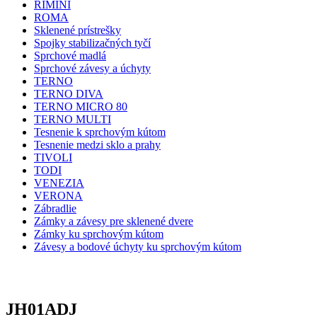
RIMINI
ROMA
Sklenené prístrešky
Spojky stabilizačných tyčí
Sprchové madlá
Sprchové závesy a úchyty
TERNO
TERNO DIVA
TERNO MICRO 80
TERNO MULTI
Tesnenie k sprchovým kútom
Tesnenie medzi sklo a prahy
TIVOLI
TODI
VENEZIA
VERONA
Zábradlie
Zámky a závesy pre sklenené dvere
Zámky ku sprchovým kútom
Závesy a bodové úchyty ku sprchovým kútom
JH01ADJ