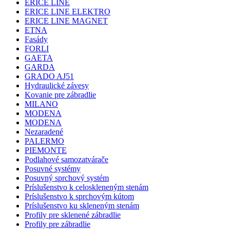
ERICE LINE
ERICE LINE ELEKTRO
ERICE LINE MAGNET
ETNA
Fasády
FORLI
GAETA
GARDA
GRADO AJ51
Hydraulické závesy
Kovanie pre zábradlie
MILANO
MODENA
MODENA
Nezaradené
PALERMO
PIEMONTE
Podlahové samozatvárače
Posuvné systémy
Posuvný sprchový systém
Príslušenstvo k celoskleneným stenám
Príslušenstvo k sprchovým kútom
Príslušenstvo ku skleneným stenám
Profily pre sklenené zábradlie
Profily pre zábradlie