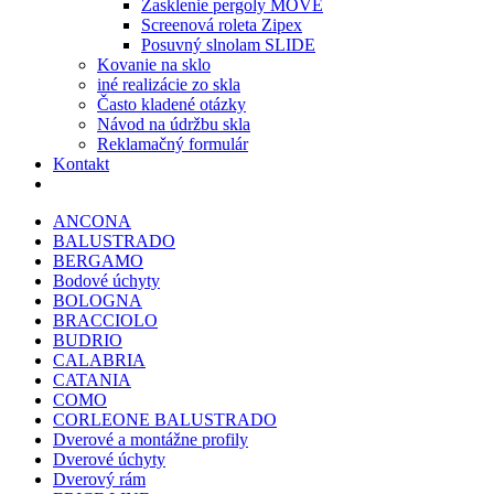
Zasklenie pergoly MOVE
Screenová roleta Zipex
Posuvný slnolam SLIDE
Kovanie na sklo
iné realizácie zo skla
Často kladené otázky
Návod na údržbu skla
Reklamačný formulár
Kontakt
ANCONA
BALUSTRADO
BERGAMO
Bodové úchyty
BOLOGNA
BRACCIOLO
BUDRIO
CALABRIA
CATANIA
COMO
CORLEONE BALUSTRADO
Dverové a montážne profily
Dverové úchyty
Dverový rám