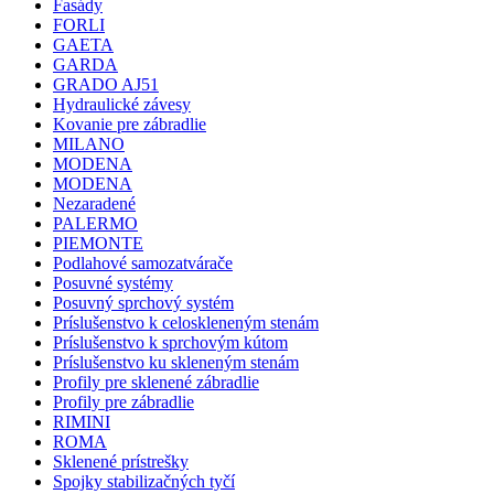
Fasády
FORLI
GAETA
GARDA
GRADO AJ51
Hydraulické závesy
Kovanie pre zábradlie
MILANO
MODENA
MODENA
Nezaradené
PALERMO
PIEMONTE
Podlahové samozatvárače
Posuvné systémy
Posuvný sprchový systém
Príslušenstvo k celoskleneným stenám
Príslušenstvo k sprchovým kútom
Príslušenstvo ku skleneným stenám
Profily pre sklenené zábradlie
Profily pre zábradlie
RIMINI
ROMA
Sklenené prístrešky
Spojky stabilizačných tyčí