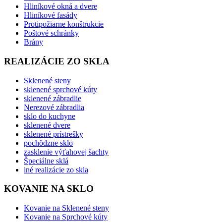
Hliníkové okná a dvere
Hliníkové fasády
Protipožiarne konštrukcie
Poštové schránky
Brány
REALIZÁCIE ZO SKLA
Sklenené steny
sklenené sprchové kúty
sklenené zábradlie
Nerezové zábradlia
sklo do kuchyne
sklenené dvere
sklenené prístrešky
pochôdzne sklo
zasklenie výťahovej šachty
Špeciálne sklá
iné realizácie zo skla
KOVANIE NA SKLO
Kovanie na Sklenené steny
Kovanie na Sprchové kúty