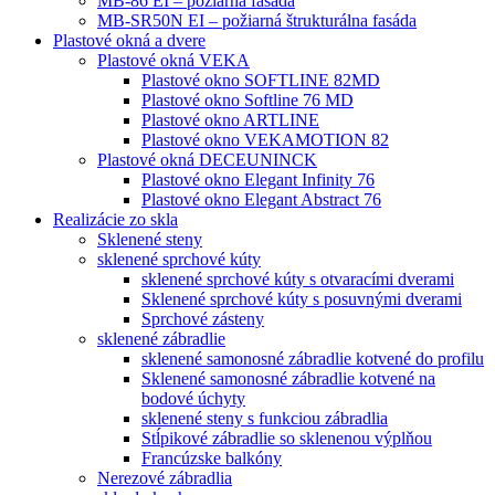
MB-86 EI – požiarná fasáda
MB-SR50N EI – požiarná štrukturálna fasáda
Plastové okná a dvere
Plastové okná VEKA
Plastové okno SOFTLINE 82MD
Plastové okno Softline 76 MD
Plastové okno ARTLINE
Plastové okno VEKAMOTION 82
Plastové okná DECEUNINCK
Plastové okno Elegant Infinity 76
Plastové okno Elegant Abstract 76
Realizácie zo skla
Sklenené steny
sklenené sprchové kúty
sklenené sprchové kúty s otvaracími dverami
Sklenené sprchové kúty s posuvnými dverami
Sprchové zásteny
sklenené zábradlie
sklenené samonosné zábradlie kotvené do profilu
Sklenené samonosné zábradlie kotvené na
bodové úchyty
sklenené steny s funkciou zábradlia
Stĺpikové zábradlie so sklenenou výplňou
Francúzske balkóny
Nerezové zábradlia