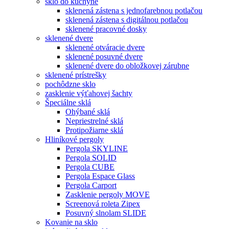
sklo do kuchyne
sklenená zástena s jednofarebnou potlačou
sklenená zástena s digitálnou potlačou
sklenené pracovné dosky
sklenené dvere
sklenené otváracie dvere
sklenené posuvné dvere
sklenené dvere do obložkovej zárubne
sklenené prístrešky
pochôdzne sklo
zasklenie výťahovej šachty
Špeciálne sklá
Ohýbané sklá
Nepriestrelné sklá
Protipožiarne sklá
Hliníkové pergoly
Pergola SKYLINE
Pergola SOLID
Pergola CUBE
Pergola Espace Glass
Pergola Carport
Zasklenie pergoly MOVE
Screenová roleta Zipex
Posuvný slnolam SLIDE
Kovanie na sklo