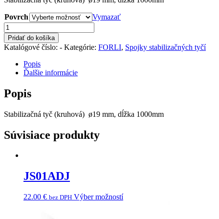
Povrch
Vymazať
množstvo
JHR19-
Pridať do košíka
1000
Katalógové číslo:
-
Kategórie:
FORLI
,
Spojky stabilizačných tyčí
Popis
Ďalšie informácie
Popis
Stabilizačná tyč (kruhová)
ø19 mm, dĺžka 1000mm
Súvisiace produkty
JS01ADJ
22.00
€
Výber možností
bez DPH