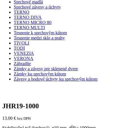
Sprchové madlá
Sprchové závesy a úchyty
TERNO
TERNO DIVA
TERNO MICRO 80
TERNO MULTI
Tesnenie k sprchovým kútom
Tesnenie medzi sklo a prahy
TIVOLI
TODI
VENEZIA
VERONA
Zábradlie
Zámky a závesy pre sklenené dvere
Zámky ku sprchovým kútom
Závesy a bodové úchyty ku sprchovým kútom
JHR19-1000
13.00
€
bez DPH
Stabilizačná tyč (kruhová) ø19 mm, dĺžka 1000mm