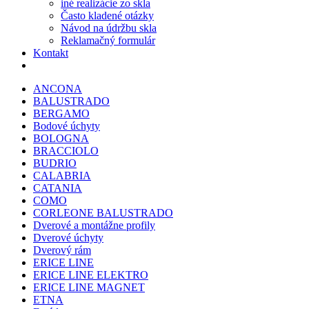
iné realizácie zo skla
Často kladené otázky
Návod na údržbu skla
Reklamačný formulár
Kontakt
ANCONA
BALUSTRADO
BERGAMO
Bodové úchyty
BOLOGNA
BRACCIOLO
BUDRIO
CALABRIA
CATANIA
COMO
CORLEONE BALUSTRADO
Dverové a montážne profily
Dverové úchyty
Dverový rám
ERICE LINE
ERICE LINE ELEKTRO
ERICE LINE MAGNET
ETNA