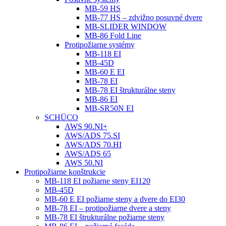
MB-59 HS
MB-77 HS – zdvižno posuvné dvere
MB-SLIDER WINDOW
MB-86 Fold Line
Protipožiarne systémy
MB-118 EI
MB-45D
MB-60 E EI
MB-78 EI
MB-78 EI štrukturálne steny
MB-86 EI
MB-SR50N EI
SCHÜCO
AWS 90.NI+
AWS/ADS 75.SI
AWS/ADS 70.HI
AWS/ADS 65
AWS 50.NI
Protipožiarne konštrukcie
MB-118 EI požiarne steny EI120
MB-45D
MB-60 E EI požiarne steny a dvere do EI30
MB-78 EI – protipožiarne dvere a steny
MB-78 EI štrukturálne požiarne steny