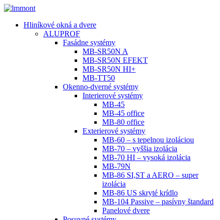
Hliníkové okná a dvere
ALUPROF
Fasádne systémy
MB-SR50N A
MB-SR50N EFEKT
MB-SR50N HI+
MB-TT50
Okenno-dverné systémy
Interierové systémy
MB-45
MB-45 office
MB-80 office
Exterierové systémy
MB-60 – s tepelnou izoláciou
MB-70 – vyššia izolácia
MB-70 HI – vysoká izolácia
MB-79N
MB-86 SI,ST a AERO – super
izolácia
MB-86 US skryté krídlo
MB-104 Passive – pasívny štandard
Panelové dvere
Posuvné systémy