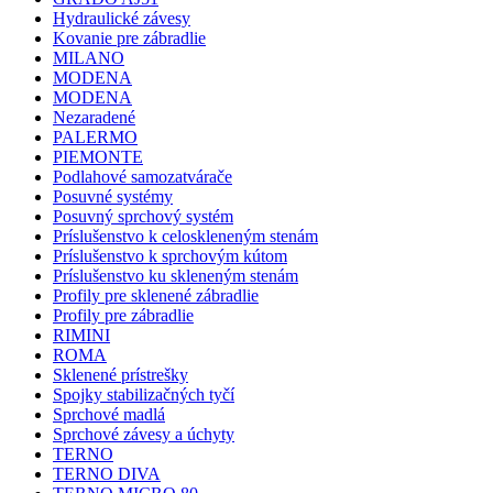
Hydraulické závesy
Kovanie pre zábradlie
MILANO
MODENA
MODENA
Nezaradené
PALERMO
PIEMONTE
Podlahové samozatvárače
Posuvné systémy
Posuvný sprchový systém
Príslušenstvo k celoskleneným stenám
Príslušenstvo k sprchovým kútom
Príslušenstvo ku skleneným stenám
Profily pre sklenené zábradlie
Profily pre zábradlie
RIMINI
ROMA
Sklenené prístrešky
Spojky stabilizačných tyčí
Sprchové madlá
Sprchové závesy a úchyty
TERNO
TERNO DIVA