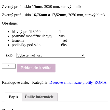
Zverný profil, sklo
15mm
, 3050 mm, surový hliník
Zverný profil, sklo
16,76mm a 17,52mm
, 3050 mm, surový hliník
Obsahuje:
hlavný profil 3050mm 1
posuvné montážne úchyty 9ks
tesnenie set
podložky pod sklo 6ks
sklo
množstvo
Pridať do košíka
KL-
COMF
Katalógové číslo:
-
Kategórie:
Dverové a montážne profily
,
ROMA
Popis
Ďalšie informácie