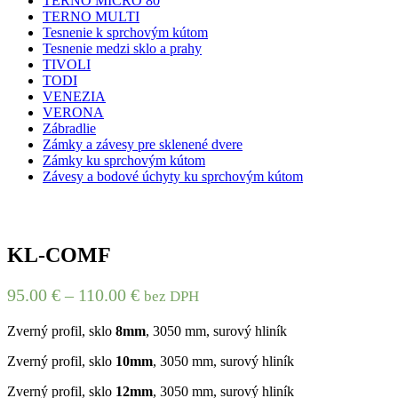
TERNO MICRO 80
TERNO MULTI
Tesnenie k sprchovým kútom
Tesnenie medzi sklo a prahy
TIVOLI
TODI
VENEZIA
VERONA
Zábradlie
Zámky a závesy pre sklenené dvere
Zámky ku sprchovým kútom
Závesy a bodové úchyty ku sprchovým kútom
KL-COMF
95.00
€
–
110.00
€
bez DPH
Zverný profil, sklo
8mm
, 3050 mm, surový hliník
Zverný profil, sklo
10mm
, 3050 mm, surový hliník
Zverný profil, sklo
12mm
, 3050 mm, surový hliník