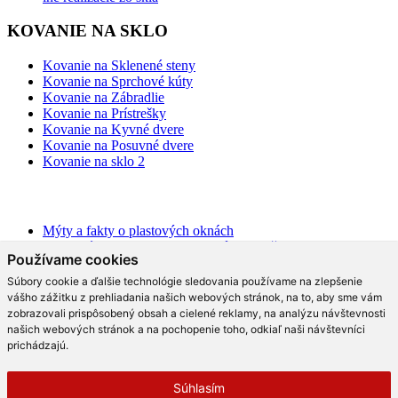
KOVANIE NA SKLO
Kovanie na Sklenené steny
Kovanie na Sprchové kúty
Kovanie na Zábradlie
Kovanie na Prístrešky
Kovanie na Kyvné dvere
Kovanie na Posuvné dvere
Kovanie na sklo 2
BLOG
Mýty a fakty o plastových oknách
Moderné schodisko: Spoznajte rôzne možnosti prevedenia v
Používame cookies
interiéri
Ako najlepšie opticky zväčšiť priestor?
Súbory cookie a ďalšie technológie sledovania používame na zlepšenie
Na čo slúži hliníková pergola a aké má výhody?
vášho zážitku z prehliadania našich webových stránok, na to, aby sme vám
Ako efektne a prakticky predeliť akýkoľvek priestor?
zobrazovali prispôsobený obsah a cielené reklamy, na analýzu návštevnosti
Aké trendy prináša moderná kuchyňa?
našich webových stránok a na pochopenie toho, odkiaľ naši návštevníci
Čo radia dizajnéri o skle v interiéri?
prichádzajú.
Prečo tieto dizajnové sklenené kreácie v kuchyni berú dych?
Moderné sklenené riešenia, ktoré vás rozhodne oslovia!
Súhlasím
Čo by nemalo v modernom bývaní chýbať