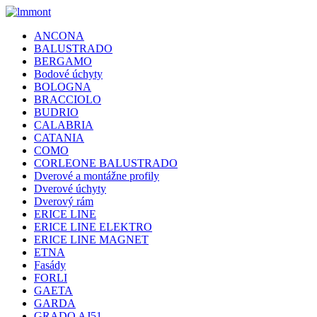
ANCONA
BALUSTRADO
BERGAMO
Bodové úchyty
BOLOGNA
BRACCIOLO
BUDRIO
CALABRIA
CATANIA
COMO
CORLEONE BALUSTRADO
Dverové a montážne profily
Dverové úchyty
Dverový rám
ERICE LINE
ERICE LINE ELEKTRO
ERICE LINE MAGNET
ETNA
Fasády
FORLI
GAETA
GARDA
GRADO AJ51