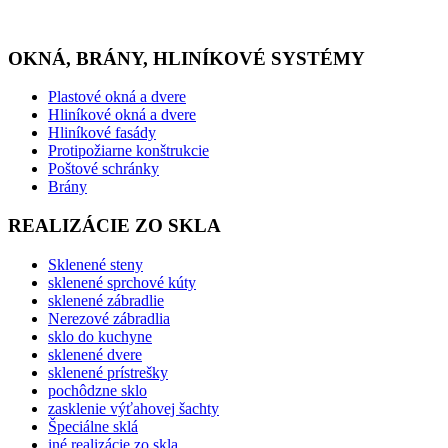
OKNÁ, BRÁNY, HLINÍKOVÉ SYSTÉMY
Plastové okná a dvere
Hliníkové okná a dvere
Hliníkové fasády
Protipožiarne konštrukcie
Poštové schránky
Brány
REALIZÁCIE ZO SKLA
Sklenené steny
sklenené sprchové kúty
sklenené zábradlie
Nerezové zábradlia
sklo do kuchyne
sklenené dvere
sklenené prístrešky
pochôdzne sklo
zasklenie výťahovej šachty
Špeciálne sklá
iné realizácie zo skla