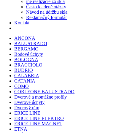
iné realizácie zo skla
Často kladené otázky
Návod na údržbu skla
Reklamačný formulár
Kontakt
ANCONA
BALUSTRADO
BERGAMO
Bodové úchyty
BOLOGNA
BRACCIOLO
BUDRIO
CALABRIA
CATANIA
COMO
CORLEONE BALUSTRADO
Dverové a montážne profily
Dverové úchyty
Dverový rám
ERICE LINE
ERICE LINE ELEKTRO
ERICE LINE MAGNET
ETNA