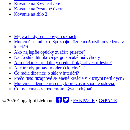
Kovanie na Kyvné dvere
Kovanie na Posuvné dvere
Kovanie na sklo 2
BLOG
Mýty a fakty o plastových oknách
Moderné schodisko: Spoznajte rôzne možnosti prevedenia v
interiéri
Ako najlepšie opticky zväčšiť priestor?
Na čo slúži hliníková pergola a aké má výhody?
Ako efektne a prakticky predeliť akýkoľvek priestor?
Aké trendy prináša moderná kuchyňa?
Čo radia dizajnéri o skle v interiéri?
Prečo tieto dizajnové sklenené kreácie v kuchyni berú dych?
Moderné sklenené riešenia, ktoré vás rozhodne oslovia!
Čo by nemalo v modernom bývaní chýbať
© 2026 Copyright LMmont.
•
FANPAGE
•
G+PAGE