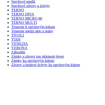
Sprchové madlá
Sprchové závesy a úchyty
TERNO
TERNO DIVA
TERNO MICRO 80
TERNO MULTI
Tesnenie k sprchovým kútom
Tesnenie medzi sklo a prahy
TIVOLI
TODI
VENEZIA
VERONA
Zábradlie
Zámky a závesy pre sklenené dvere
Zámky ku sprchovým kútom
Závesy a bodové úchyty ku sprchovým kútom