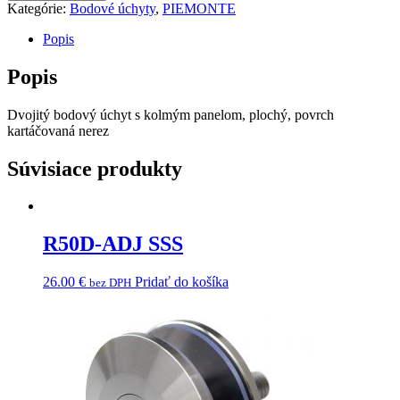
FQ
Kategórie:
Bodové úchyty
,
PIEMONTE
SSS
Popis
Popis
Dvojitý bodový úchyt s kolmým panelom, plochý, povrch
kartáčovaná nerez
Súvisiace produkty
R50D-ADJ SSS
26.00
€
Pridať do košíka
bez DPH