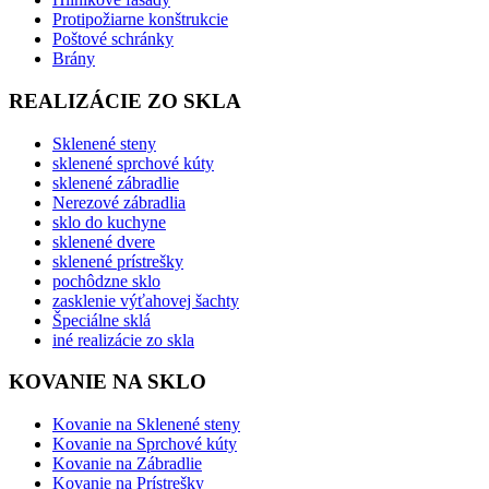
Protipožiarne konštrukcie
Poštové schránky
Brány
REALIZÁCIE ZO SKLA
Sklenené steny
sklenené sprchové kúty
sklenené zábradlie
Nerezové zábradlia
sklo do kuchyne
sklenené dvere
sklenené prístrešky
pochôdzne sklo
zasklenie výťahovej šachty
Špeciálne sklá
iné realizácie zo skla
KOVANIE NA SKLO
Kovanie na Sklenené steny
Kovanie na Sprchové kúty
Kovanie na Zábradlie
Kovanie na Prístrešky