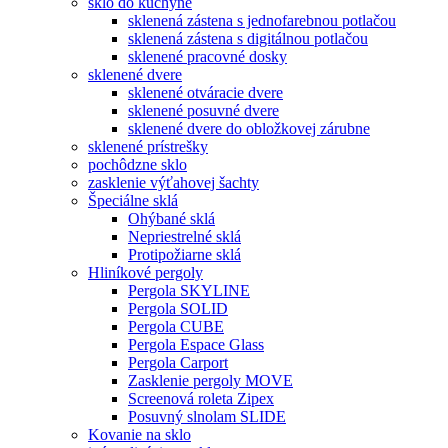
sklo do kuchyne
sklenená zástena s jednofarebnou potlačou
sklenená zástena s digitálnou potlačou
sklenené pracovné dosky
sklenené dvere
sklenené otváracie dvere
sklenené posuvné dvere
sklenené dvere do obložkovej zárubne
sklenené prístrešky
pochôdzne sklo
zasklenie výťahovej šachty
Špeciálne sklá
Ohýbané sklá
Nepriestrelné sklá
Protipožiarne sklá
Hliníkové pergoly
Pergola SKYLINE
Pergola SOLID
Pergola CUBE
Pergola Espace Glass
Pergola Carport
Zasklenie pergoly MOVE
Screenová roleta Zipex
Posuvný slnolam SLIDE
Kovanie na sklo