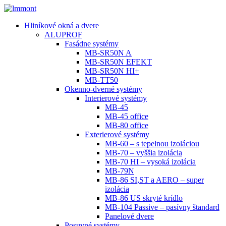
Hliníkové okná a dvere
ALUPROF
Fasádne systémy
MB-SR50N A
MB-SR50N EFEKT
MB-SR50N HI+
MB-TT50
Okenno-dverné systémy
Interierové systémy
MB-45
MB-45 office
MB-80 office
Exterierové systémy
MB-60 – s tepelnou izoláciou
MB-70 – vyššia izolácia
MB-70 HI – vysoká izolácia
MB-79N
MB-86 SI,ST a AERO – super
izolácia
MB-86 US skryté krídlo
MB-104 Passive – pasívny štandard
Panelové dvere
Posuvné systémy