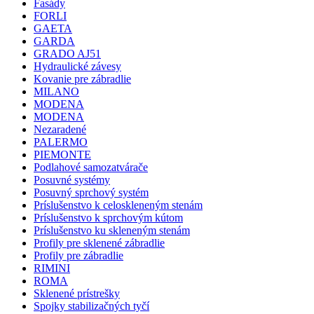
Fasády
FORLI
GAETA
GARDA
GRADO AJ51
Hydraulické závesy
Kovanie pre zábradlie
MILANO
MODENA
MODENA
Nezaradené
PALERMO
PIEMONTE
Podlahové samozatvárače
Posuvné systémy
Posuvný sprchový systém
Príslušenstvo k celoskleneným stenám
Príslušenstvo k sprchovým kútom
Príslušenstvo ku skleneným stenám
Profily pre sklenené zábradlie
Profily pre zábradlie
RIMINI
ROMA
Sklenené prístrešky
Spojky stabilizačných tyčí