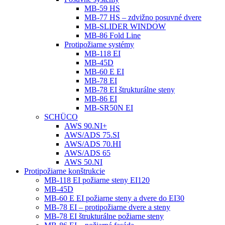
MB-59 HS
MB-77 HS – zdvižno posuvné dvere
MB-SLIDER WINDOW
MB-86 Fold Line
Protipožiarne systémy
MB-118 EI
MB-45D
MB-60 E EI
MB-78 EI
MB-78 EI štrukturálne steny
MB-86 EI
MB-SR50N EI
SCHÜCO
AWS 90.NI+
AWS/ADS 75.SI
AWS/ADS 70.HI
AWS/ADS 65
AWS 50.NI
Protipožiarne konštrukcie
MB-118 EI požiarne steny EI120
MB-45D
MB-60 E EI požiarne steny a dvere do EI30
MB-78 EI – protipožiarne dvere a steny
MB-78 EI štrukturálne požiarne steny