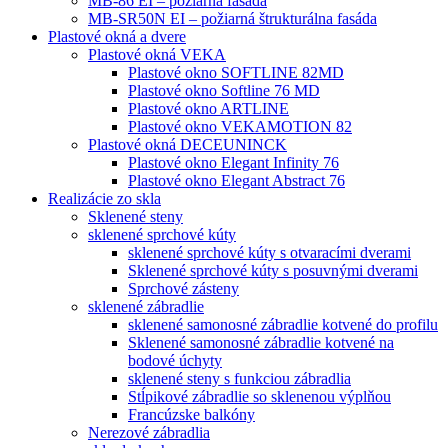
MB-86 EI – požiarná fasáda
MB-SR50N EI – požiarná štrukturálna fasáda
Plastové okná a dvere
Plastové okná VEKA
Plastové okno SOFTLINE 82MD
Plastové okno Softline 76 MD
Plastové okno ARTLINE
Plastové okno VEKAMOTION 82
Plastové okná DECEUNINCK
Plastové okno Elegant Infinity 76
Plastové okno Elegant Abstract 76
Realizácie zo skla
Sklenené steny
sklenené sprchové kúty
sklenené sprchové kúty s otvaracími dverami
Sklenené sprchové kúty s posuvnými dverami
Sprchové zásteny
sklenené zábradlie
sklenené samonosné zábradlie kotvené do profilu
Sklenené samonosné zábradlie kotvené na
bodové úchyty
sklenené steny s funkciou zábradlia
Stĺpikové zábradlie so sklenenou výplňou
Francúzske balkóny
Nerezové zábradlia