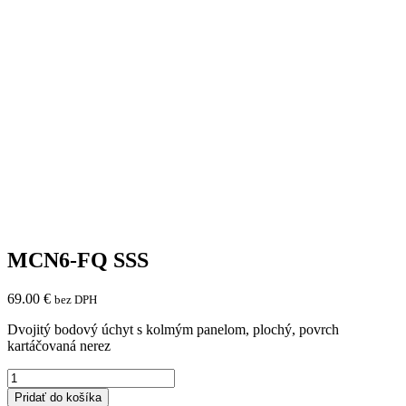
MCN6-FQ SSS
69.00
€
bez DPH
Dvojitý bodový úchyt s kolmým panelom, plochý, povrch
kartáčovaná nerez
množstvo
MCN6-
Pridať do košíka