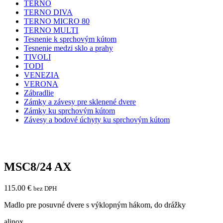
TERNO
TERNO DIVA
TERNO MICRO 80
TERNO MULTI
Tesnenie k sprchovým kútom
Tesnenie medzi sklo a prahy
TIVOLI
TODI
VENEZIA
VERONA
Zábradlie
Zámky a závesy pre sklenené dvere
Zámky ku sprchovým kútom
Závesy a bodové úchyty ku sprchovým kútom
MSC8/24 AX
115.00
€
bez DPH
Madlo pre posuvné dvere s výklopným hákom, do drážky
alinox