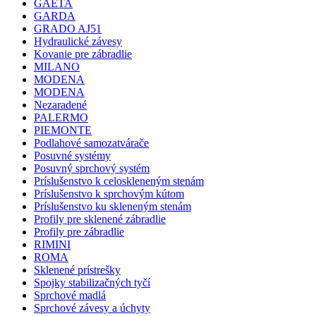
GAETA
GARDA
GRADO AJ51
Hydraulické závesy
Kovanie pre zábradlie
MILANO
MODENA
MODENA
Nezaradené
PALERMO
PIEMONTE
Podlahové samozatvárače
Posuvné systémy
Posuvný sprchový systém
Príslušenstvo k celoskleneným stenám
Príslušenstvo k sprchovým kútom
Príslušenstvo ku skleneným stenám
Profily pre sklenené zábradlie
Profily pre zábradlie
RIMINI
ROMA
Sklenené prístrešky
Spojky stabilizačných tyčí
Sprchové madlá
Sprchové závesy a úchyty