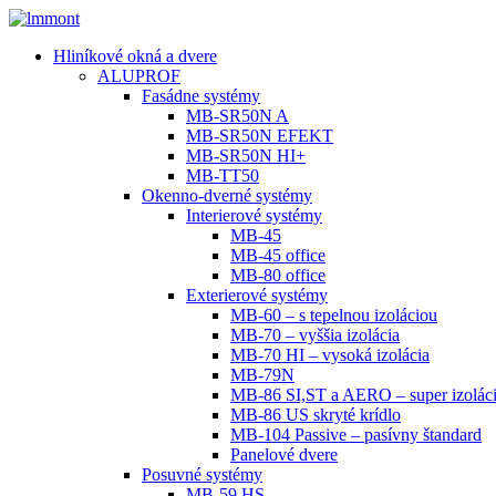
Hliníkové okná a dvere
ALUPROF
Fasádne systémy
MB-SR50N A
MB-SR50N EFEKT
MB-SR50N HI+
MB-TT50
Okenno-dverné systémy
Interierové systémy
MB-45
MB-45 office
MB-80 office
Exterierové systémy
MB-60 – s tepelnou izoláciou
MB-70 – vyššia izolácia
MB-70 HI – vysoká izolácia
MB-79N
MB-86 SI,ST a AERO – super izolác
MB-86 US skryté krídlo
MB-104 Passive – pasívny štandard
Panelové dvere
Posuvné systémy
MB-59 HS