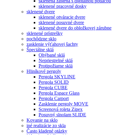
sklenená zástena s digitálnou potlačou
sklenené pracovné dosky
sklenené dvere
sklenené otváracie dvere
sklenené posuvné dvere
sklenené dvere do obložkovej zárubne
sklenené prístrešky
pochôdzne sklo
zasklenie výťahovej šachty
Špeciálne sklá
Ohýbané sklá
Nepriestrelné sklá
Protipožiarne sklá
Hliníkové pergoly
Pergola SKYLINE
Pergola SOLID
Pergola CUBE
Pergola Espace Glass
Pergola Carport
Zasklenie pergoly MOVE
Screenová roleta Zipex
Posuvný slnolam SLIDE
Kovanie na sklo
iné realizácie zo skla
Často kladené otázky