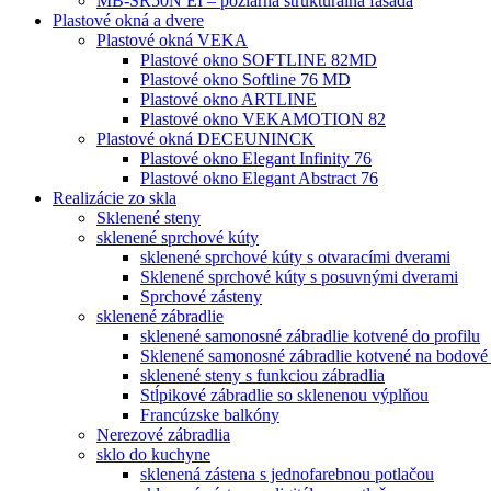
MB-SR50N EI – požiarná štrukturálna fasáda
Plastové okná a dvere
Plastové okná VEKA
Plastové okno SOFTLINE 82MD
Plastové okno Softline 76 MD
Plastové okno ARTLINE
Plastové okno VEKAMOTION 82
Plastové okná DECEUNINCK
Plastové okno Elegant Infinity 76
Plastové okno Elegant Abstract 76
Realizácie zo skla
Sklenené steny
sklenené sprchové kúty
sklenené sprchové kúty s otvaracími dverami
Sklenené sprchové kúty s posuvnými dverami
Sprchové zásteny
sklenené zábradlie
sklenené samonosné zábradlie kotvené do profilu
Sklenené samonosné zábradlie kotvené na bodové
sklenené steny s funkciou zábradlia
Stĺpikové zábradlie so sklenenou výplňou
Francúzske balkóny
Nerezové zábradlia
sklo do kuchyne
sklenená zástena s jednofarebnou potlačou