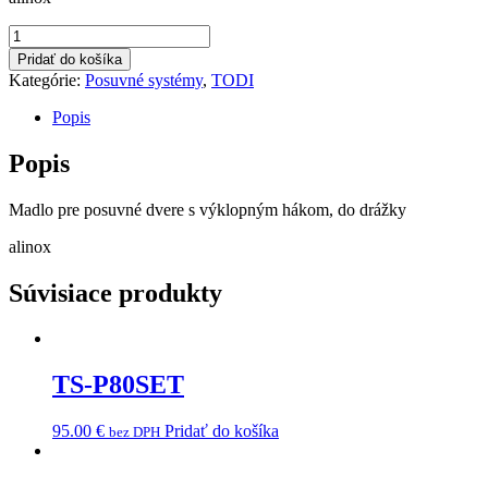
množstvo
MSC8/24
Pridať do košíka
AX
Kategórie:
Posuvné systémy
,
TODI
Popis
Popis
Madlo pre posuvné dvere s výklopným hákom, do drážky
alinox
Súvisiace produkty
TS-P80SET
95.00
€
Pridať do košíka
bez DPH