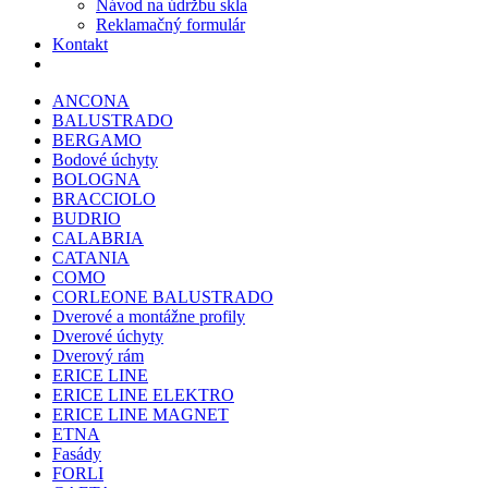
Návod na údržbu skla
Reklamačný formulár
Kontakt
ANCONA
BALUSTRADO
BERGAMO
Bodové úchyty
BOLOGNA
BRACCIOLO
BUDRIO
CALABRIA
CATANIA
COMO
CORLEONE BALUSTRADO
Dverové a montážne profily
Dverové úchyty
Dverový rám
ERICE LINE
ERICE LINE ELEKTRO
ERICE LINE MAGNET
ETNA
Fasády
FORLI