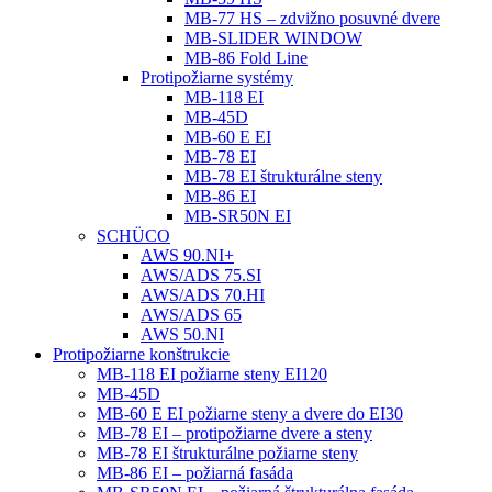
MB-77 HS – zdvižno posuvné dvere
MB-SLIDER WINDOW
MB-86 Fold Line
Protipožiarne systémy
MB-118 EI
MB-45D
MB-60 E EI
MB-78 EI
MB-78 EI štrukturálne steny
MB-86 EI
MB-SR50N EI
SCHÜCO
AWS 90.NI+
AWS/ADS 75.SI
AWS/ADS 70.HI
AWS/ADS 65
AWS 50.NI
Protipožiarne konštrukcie
MB-118 EI požiarne steny EI120
MB-45D
MB-60 E EI požiarne steny a dvere do EI30
MB-78 EI – protipožiarne dvere a steny
MB-78 EI štrukturálne požiarne steny
MB-86 EI – požiarná fasáda