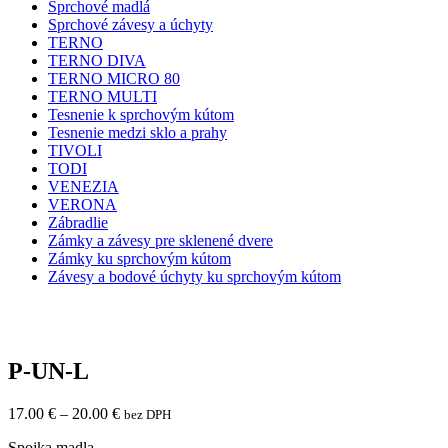
Sprchové madlá
Sprchové závesy a úchyty
TERNO
TERNO DIVA
TERNO MICRO 80
TERNO MULTI
Tesnenie k sprchovým kútom
Tesnenie medzi sklo a prahy
TIVOLI
TODI
VENEZIA
VERONA
Zábradlie
Zámky a závesy pre sklenené dvere
Zámky ku sprchovým kútom
Závesy a bodové úchyty ku sprchovým kútom
P-UN-L
17.00
€
–
20.00
€
bez DPH
Spojka madla