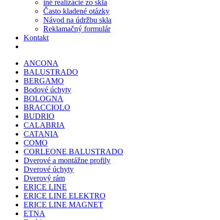
iné realizácie zo skla
Často kladené otázky
Návod na údržbu skla
Reklamačný formulár
Kontakt
ANCONA
BALUSTRADO
BERGAMO
Bodové úchyty
BOLOGNA
BRACCIOLO
BUDRIO
CALABRIA
CATANIA
COMO
CORLEONE BALUSTRADO
Dverové a montážne profily
Dverové úchyty
Dverový rám
ERICE LINE
ERICE LINE ELEKTRO
ERICE LINE MAGNET
ETNA