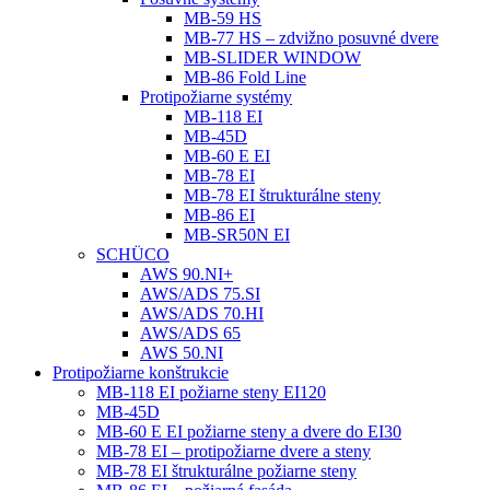
MB-59 HS
MB-77 HS – zdvižno posuvné dvere
MB-SLIDER WINDOW
MB-86 Fold Line
Protipožiarne systémy
MB-118 EI
MB-45D
MB-60 E EI
MB-78 EI
MB-78 EI štrukturálne steny
MB-86 EI
MB-SR50N EI
SCHÜCO
AWS 90.NI+
AWS/ADS 75.SI
AWS/ADS 70.HI
AWS/ADS 65
AWS 50.NI
Protipožiarne konštrukcie
MB-118 EI požiarne steny EI120
MB-45D
MB-60 E EI požiarne steny a dvere do EI30
MB-78 EI – protipožiarne dvere a steny
MB-78 EI štrukturálne požiarne steny