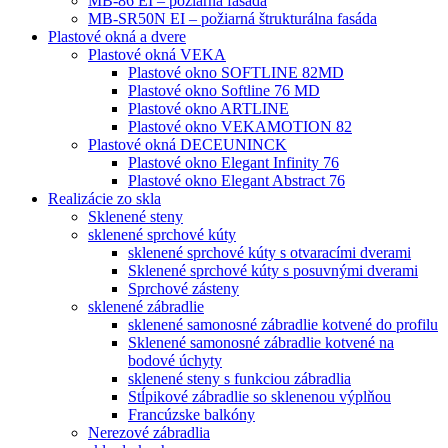
MB-86 EI – požiarná fasáda
MB-SR50N EI – požiarná štrukturálna fasáda
Plastové okná a dvere
Plastové okná VEKA
Plastové okno SOFTLINE 82MD
Plastové okno Softline 76 MD
Plastové okno ARTLINE
Plastové okno VEKAMOTION 82
Plastové okná DECEUNINCK
Plastové okno Elegant Infinity 76
Plastové okno Elegant Abstract 76
Realizácie zo skla
Sklenené steny
sklenené sprchové kúty
sklenené sprchové kúty s otvaracími dverami
Sklenené sprchové kúty s posuvnými dverami
Sprchové zásteny
sklenené zábradlie
sklenené samonosné zábradlie kotvené do profilu
Sklenené samonosné zábradlie kotvené na
bodové úchyty
sklenené steny s funkciou zábradlia
Stĺpikové zábradlie so sklenenou výplňou
Francúzske balkóny
Nerezové zábradlia