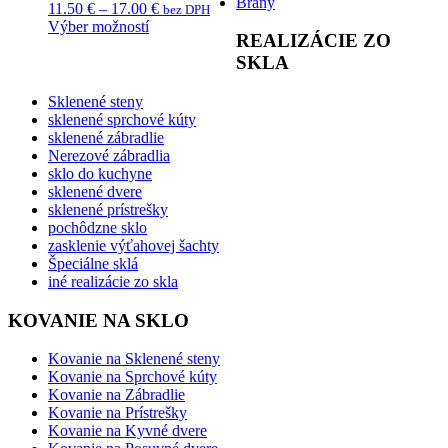
Brány
11.50
€
–
17.00
€
bez DPH
Výber možností
REALIZÁCIE ZO
SKLA
Sklenené steny
sklenené sprchové kúty
sklenené zábradlie
Nerezové zábradlia
sklo do kuchyne
sklenené dvere
sklenené prístrešky
pochôdzne sklo
zasklenie výťahovej šachty
Špeciálne sklá
iné realizácie zo skla
KOVANIE NA SKLO
Kovanie na Sklenené steny
Kovanie na Sprchové kúty
Kovanie na Zábradlie
Kovanie na Prístrešky
Kovanie na Kyvné dvere