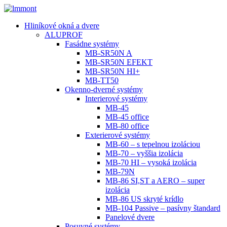
Hliníkové okná a dvere
ALUPROF
Fasádne systémy
MB-SR50N A
MB-SR50N EFEKT
MB-SR50N HI+
MB-TT50
Okenno-dverné systémy
Interierové systémy
MB-45
MB-45 office
MB-80 office
Exterierové systémy
MB-60 – s tepelnou izoláciou
MB-70 – vyššia izolácia
MB-70 HI – vysoká izolácia
MB-79N
MB-86 SI,ST a AERO – super
izolácia
MB-86 US skryté krídlo
MB-104 Passive – pasívny štandard
Panelové dvere
Posuvné systémy