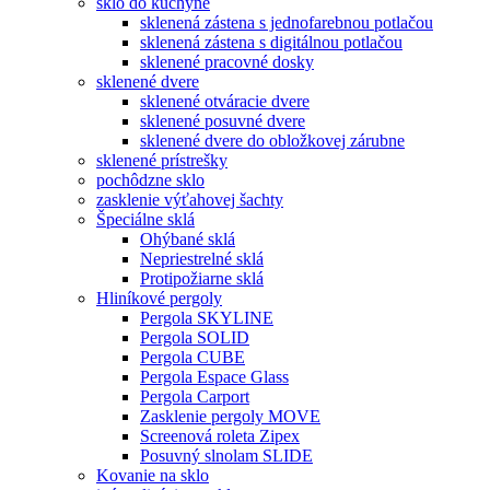
sklo do kuchyne
sklenená zástena s jednofarebnou potlačou
sklenená zástena s digitálnou potlačou
sklenené pracovné dosky
sklenené dvere
sklenené otváracie dvere
sklenené posuvné dvere
sklenené dvere do obložkovej zárubne
sklenené prístrešky
pochôdzne sklo
zasklenie výťahovej šachty
Špeciálne sklá
Ohýbané sklá
Nepriestrelné sklá
Protipožiarne sklá
Hliníkové pergoly
Pergola SKYLINE
Pergola SOLID
Pergola CUBE
Pergola Espace Glass
Pergola Carport
Zasklenie pergoly MOVE
Screenová roleta Zipex
Posuvný slnolam SLIDE
Kovanie na sklo