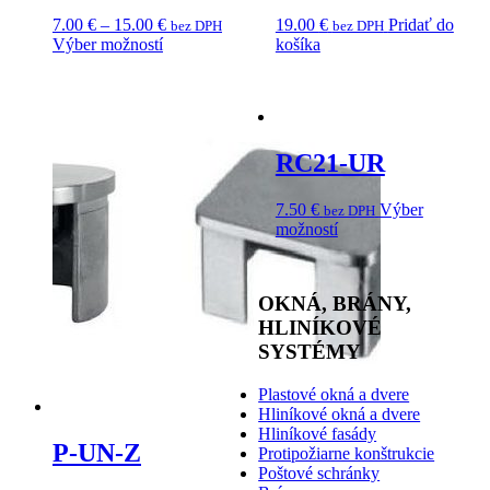
7.00
€
–
15.00
€
19.00
€
Pridať do
bez DPH
bez DPH
Výber možností
košíka
RC21-UR
7.50
€
Výber
bez DPH
možností
OKNÁ, BRÁNY,
HLINÍKOVÉ
SYSTÉMY
Plastové okná a dvere
Hliníkové okná a dvere
Hliníkové fasády
P-UN-Z
Protipožiarne konštrukcie
Poštové schránky