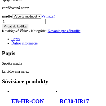
kartáčovaná nerez
madlo
Vymazať
množstvo
P-
Pridať do košíka
UN-
Katalógové číslo:
-
Kategórie:
Kovanie pre zábradlie
L
Popis
Ďalšie informácie
Popis
Spojka madla
kartáčovaná nerez
Súvisiace produkty
EB-HR-CON
RC30-UR17