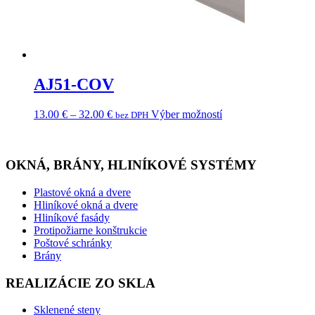
AJ51-COV
13.00
€
–
32.00
€
Výber možností
bez DPH
OKNÁ, BRÁNY, HLINÍKOVÉ SYSTÉMY
Plastové okná a dvere
Hliníkové okná a dvere
Hliníkové fasády
Protipožiarne konštrukcie
Poštové schránky
Brány
REALIZÁCIE ZO SKLA
Sklenené steny