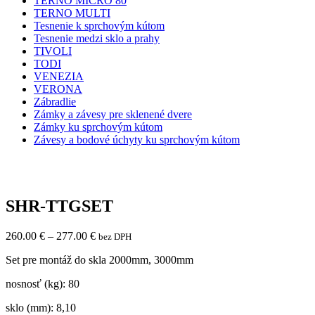
TERNO MICRO 80
TERNO MULTI
Tesnenie k sprchovým kútom
Tesnenie medzi sklo a prahy
TIVOLI
TODI
VENEZIA
VERONA
Zábradlie
Zámky a závesy pre sklenené dvere
Zámky ku sprchovým kútom
Závesy a bodové úchyty ku sprchovým kútom
SHR-TTGSET
260.00
€
–
277.00
€
bez DPH
Set pre montáž do skla 2000mm, 3000mm
nosnosť (kg): 80
sklo (mm): 8,10