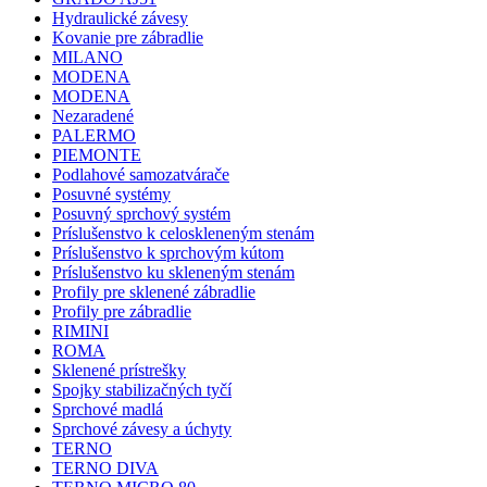
Hydraulické závesy
Kovanie pre zábradlie
MILANO
MODENA
MODENA
Nezaradené
PALERMO
PIEMONTE
Podlahové samozatvárače
Posuvné systémy
Posuvný sprchový systém
Príslušenstvo k celoskleneným stenám
Príslušenstvo k sprchovým kútom
Príslušenstvo ku skleneným stenám
Profily pre sklenené zábradlie
Profily pre zábradlie
RIMINI
ROMA
Sklenené prístrešky
Spojky stabilizačných tyčí
Sprchové madlá
Sprchové závesy a úchyty
TERNO
TERNO DIVA