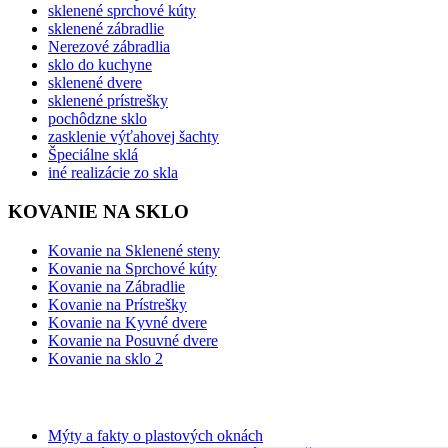
sklenené sprchové kúty
sklenené zábradlie
Nerezové zábradlia
sklo do kuchyne
sklenené dvere
sklenené prístrešky
pochôdzne sklo
zasklenie výťahovej šachty
Špeciálne sklá
iné realizácie zo skla
KOVANIE NA SKLO
Kovanie na Sklenené steny
Kovanie na Sprchové kúty
Kovanie na Zábradlie
Kovanie na Prístrešky
Kovanie na Kyvné dvere
Kovanie na Posuvné dvere
Kovanie na sklo 2
BLOG
Mýty a fakty o plastových oknách