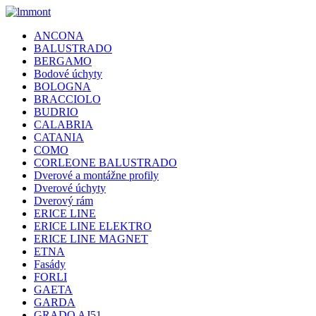
ANCONA
BALUSTRADO
BERGAMO
Bodové úchyty
BOLOGNA
BRACCIOLO
BUDRIO
CALABRIA
CATANIA
COMO
CORLEONE BALUSTRADO
Dverové a montážne profily
Dverové úchyty
Dverový rám
ERICE LINE
ERICE LINE ELEKTRO
ERICE LINE MAGNET
ETNA
Fasády
FORLI
GAETA
GARDA
GRADO AJ51