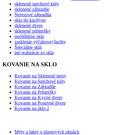
sklenené sprchové kúty
sklenené zábradlie
Nerezové zábradlia
sklo do kuchyne
sklenené dvere
sklenené prístrešky
pochôdzne sklo
zasklenie výťahovej šachty
Špeciálne sklá
iné realizácie zo skla
KOVANIE NA SKLO
Kovanie na Sklenené steny
Kovanie na Sprchové kúty
Kovanie na Zábradlie
Kovanie na Prístrešky
Kovanie na Kyvné dvere
Kovanie na Posuvné dvere
Kovanie na sklo 2
BLOG
Mýty a fakty o plastových oknách