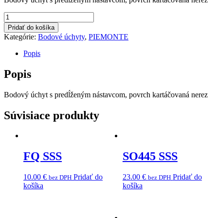
množstvo
SO445D
Pridať do košíka
SSS
Kategórie:
Bodové úchyty
,
PIEMONTE
Popis
Popis
Bodový úchyt s predĺženým nástavcom, povrch kartáčovaná nerez
Súvisiace produkty
FQ SSS
SO445 SSS
10.00
€
Pridať do
23.00
€
Pridať do
bez DPH
bez DPH
košíka
košíka