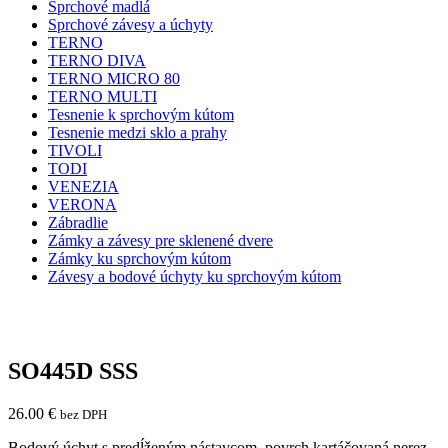
Sprchové madlá
Sprchové závesy a úchyty
TERNO
TERNO DIVA
TERNO MICRO 80
TERNO MULTI
Tesnenie k sprchovým kútom
Tesnenie medzi sklo a prahy
TIVOLI
TODI
VENEZIA
VERONA
Zábradlie
Zámky a závesy pre sklenené dvere
Zámky ku sprchovým kútom
Závesy a bodové úchyty ku sprchovým kútom
SO445D SSS
26.00
€
bez DPH
Bodový úchyt s predĺženým nástavcom, povrch kartáčovaná nerez