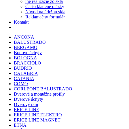
iné realizácie zo skla
Často kladené otázky
Návod na údržbu skla
Reklamačný formulár
Kontakt
ANCONA
BALUSTRADO
BERGAMO
Bodové úchyty
BOLOGNA
BRACCIOLO
BUDRIO
CALABRIA
CATANIA
COMO
CORLEONE BALUSTRADO
Dverové a montážne profily
Dverové úchyty
Dverový rám
ERICE LINE
ERICE LINE ELEKTRO
ERICE LINE MAGNET
ETNA