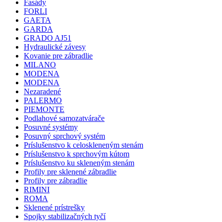
Fasády
FORLI
GAETA
GARDA
GRADO AJ51
Hydraulické závesy
Kovanie pre zábradlie
MILANO
MODENA
MODENA
Nezaradené
PALERMO
PIEMONTE
Podlahové samozatvárače
Posuvné systémy
Posuvný sprchový systém
Príslušenstvo k celoskleneným stenám
Príslušenstvo k sprchovým kútom
Príslušenstvo ku skleneným stenám
Profily pre sklenené zábradlie
Profily pre zábradlie
RIMINI
ROMA
Sklenené prístrešky
Spojky stabilizačných tyčí