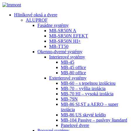
Hliníkové okná a dvere
ALUPROF
Fasádne systémy
MB-SR50N A
MB-SR50N EFEKT
MB-SR50N HI+
MB-TT50
Okenno-dverné systémy
Interierové systémy
MB-45
MB-45 office
MB-80 office
Exterierové systémy
MB-60 – s tepelnou izoláciou
MB-70 – vyššia izolácia
MB-70 HI – vysoká izolácia
MB-79N
MB-86 SI,ST a AERO – super
izolácia
MB-86 US skryté krídlo
MB-104 Passive – pasívny štandard
Panelové dvere
Posuvné systémy