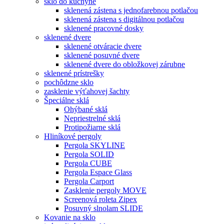
sklo do kuchyne
sklenená zástena s jednofarebnou potlačou
sklenená zástena s digitálnou potlačou
sklenené pracovné dosky
sklenené dvere
sklenené otváracie dvere
sklenené posuvné dvere
sklenené dvere do obložkovej zárubne
sklenené prístrešky
pochôdzne sklo
zasklenie výťahovej šachty
Špeciálne sklá
Ohýbané sklá
Nepriestrelné sklá
Protipožiarne sklá
Hliníkové pergoly
Pergola SKYLINE
Pergola SOLID
Pergola CUBE
Pergola Espace Glass
Pergola Carport
Zasklenie pergoly MOVE
Screenová roleta Zipex
Posuvný slnolam SLIDE
Kovanie na sklo