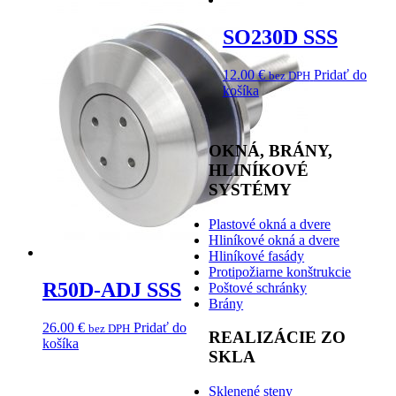
SO230D SSS
12.00
€
Pridať do
bez DPH
košíka
OKNÁ, BRÁNY,
HLINÍKOVÉ
SYSTÉMY
Plastové okná a dvere
Hliníkové okná a dvere
Hliníkové fasády
Protipožiarne konštrukcie
R50D-ADJ SSS
Poštové schránky
Brány
26.00
€
Pridať do
bez DPH
REALIZÁCIE ZO
košíka
SKLA
Sklenené steny