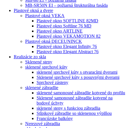
MB-86 EI – požiarná fasáda
MB-SR50N EI – požiarná štrukturálna fasáda
Plastové okná a dvere
Plastové okná VEKA
Plastové okno SOFTLINE 82MD
Plastové okno Softline 76 MD
Plastové okno ARTLINE
Plastové okno VEKAMOTION 82
Plastové okná DECEUNINCK
Plastové okno Elegant Infinity 76
Plastové okno Elegant Abstract 76
Realizácie zo skla
Sklenené steny
sklenené sprchové kúty
sklenené sprchové kúty s otvaracími dverami
Sklenené sprchové kúty s posuvnými dverami
Sprchové zásteny
sklenené zábradlie
sklenené samonosné zábradlie kotvené do profilu
Sklenené samonosné zábradlie kotvené na
bodové úchyty
sklenené steny s funkciou zábradlia
Stĺpikové zábradlie so sklenenou výplňou
Francúzske balkóny
Nerezové zábradlia