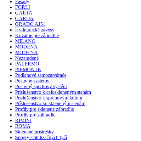
Fasády
FORLI
GAETA
GARDA
GRADO AJ51
Hydraulické závesy
Kovanie pre zábradlie
MILANO
MODENA
MODENA
Nezaradené
PALERMO
PIEMONTE
Podlahové samozatvárače
Posuvné systémy
Posuvný sprchový systém
Príslušenstvo k celoskleneným stenám
Príslušenstvo k sprchovým kútom
Príslušenstvo ku skleneným stenám
Profily pre sklenené zábradlie
Profily pre zábradlie
RIMINI
ROMA
Sklenené prístrešky
Spojky stabilizačných tyčí