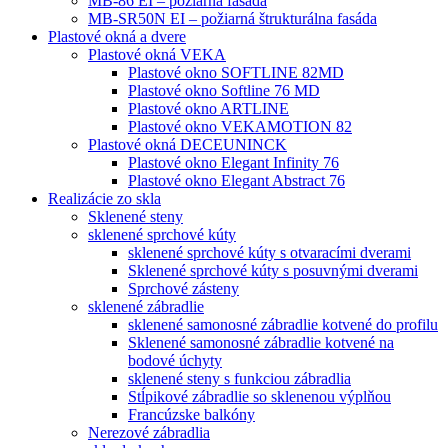
MB-86 EI – požiarná fasáda
MB-SR50N EI – požiarná štrukturálna fasáda
Plastové okná a dvere
Plastové okná VEKA
Plastové okno SOFTLINE 82MD
Plastové okno Softline 76 MD
Plastové okno ARTLINE
Plastové okno VEKAMOTION 82
Plastové okná DECEUNINCK
Plastové okno Elegant Infinity 76
Plastové okno Elegant Abstract 76
Realizácie zo skla
Sklenené steny
sklenené sprchové kúty
sklenené sprchové kúty s otvaracími dverami
Sklenené sprchové kúty s posuvnými dverami
Sprchové zásteny
sklenené zábradlie
sklenené samonosné zábradlie kotvené do profilu
Sklenené samonosné zábradlie kotvené na
bodové úchyty
sklenené steny s funkciou zábradlia
Stĺpikové zábradlie so sklenenou výplňou
Francúzske balkóny
Nerezové zábradlia