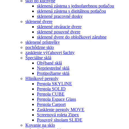
sklo do kuchyne
sklenená zástena s jednofarebnou potlačou
sklenená zástena s digitálnou potlačou
sklenené pracovné dosky
sklenené dvere
sklenené otváracie dvere
sklenené posuvné dvere
sklenené dvere do obložkovej zárubne
sklenené prístrešky
pochôdzne sklo
zasklenie výťahovej šachty
Špeciálne sklá
Ohýbané sklá
Nepriestrelné sklá
Protipožiarne sklá
Hliníkové pergoly
Pergola SKYLINE
Pergola SOLID
Pergola CUBE
Pergola Espace Glass
Pergola Carport
Zasklenie pergoly MOVE
Screenová roleta Zipex
Posuvný slnolam SLIDE
Kovanie na sklo