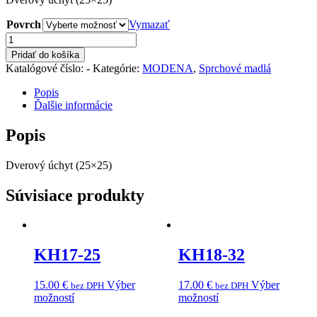
Povrch
Vymazať
množstvo
KH33
Pridať do košíka
Katalógové číslo:
-
Kategórie:
MODENA
,
Sprchové madlá
Popis
Ďalšie informácie
Popis
Dverový úchyt (25×25)
Súvisiace produkty
KH17-25
KH18-32
15.00
€
Výber
17.00
€
Výber
bez DPH
bez DPH
možností
možností