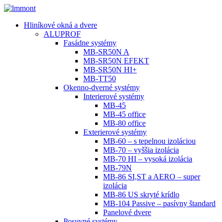
Hliníkové okná a dvere
ALUPROF
Fasádne systémy
MB-SR50N A
MB-SR50N EFEKT
MB-SR50N HI+
MB-TT50
Okenno-dverné systémy
Interierové systémy
MB-45
MB-45 office
MB-80 office
Exterierové systémy
MB-60 – s tepelnou izoláciou
MB-70 – vyššia izolácia
MB-70 HI – vysoká izolácia
MB-79N
MB-86 SI,ST a AERO – super
izolácia
MB-86 US skryté krídlo
MB-104 Passive – pasívny štandard
Panelové dvere
Posuvné systémy