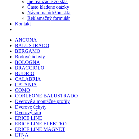
iné realizácie zo skla
Často kladené otázky
Návod na údržbu skla
Reklamačný formulár
Kontakt
ANCONA
BALUSTRADO
BERGAMO
Bodové úchyty
BOLOGNA
BRACCIOLO
BUDRIO
CALABRIA
CATANIA
COMO
CORLEONE BALUSTRADO
Dverové a montážne profily
Dverové úchyty
Dverový rám
ERICE LINE
ERICE LINE ELEKTRO
ERICE LINE MAGNET
ETNA