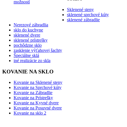
možností
Sklenené steny
sklenené sprchové kúty
sklenené zábradlie
Nerezové zábradlia
sklo do kuchyne
sklenené dvere
sklenené prístrešky
pochôdzne sklo
zasklenie výťahovej šachty
Špeciálne sklá
iné realizácie zo skla
KOVANIE NA SKLO
Kovanie na Sklenené steny
Kovanie na Sprchové kúty
Kovanie na Zábradlie
Kovanie na Prístrešky
Kovanie na Kyvné dvere
Kovanie na Posuvné dvere
Kovanie na sklo 2
BLOG