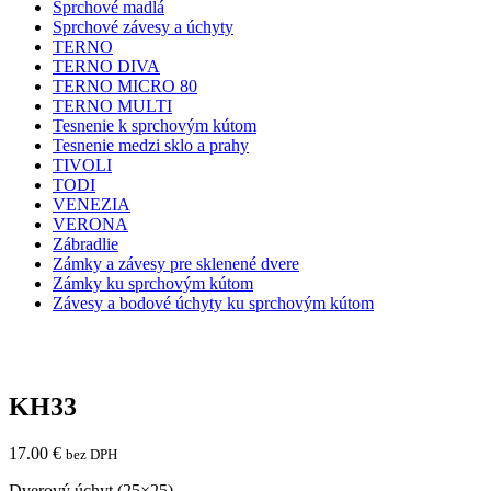
Sprchové madlá
Sprchové závesy a úchyty
TERNO
TERNO DIVA
TERNO MICRO 80
TERNO MULTI
Tesnenie k sprchovým kútom
Tesnenie medzi sklo a prahy
TIVOLI
TODI
VENEZIA
VERONA
Zábradlie
Zámky a závesy pre sklenené dvere
Zámky ku sprchovým kútom
Závesy a bodové úchyty ku sprchovým kútom
KH33
17.00
€
bez DPH
Dverový úchyt (25×25)