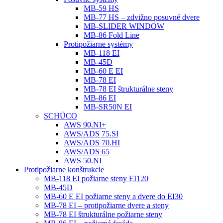
MB-59 HS
MB-77 HS – zdvižno posuvné dvere
MB-SLIDER WINDOW
MB-86 Fold Line
Protipožiarne systémy
MB-118 EI
MB-45D
MB-60 E EI
MB-78 EI
MB-78 EI štrukturálne steny
MB-86 EI
MB-SR50N EI
SCHÜCO
AWS 90.NI+
AWS/ADS 75.SI
AWS/ADS 70.HI
AWS/ADS 65
AWS 50.NI
Protipožiarne konštrukcie
MB-118 EI požiarne steny EI120
MB-45D
MB-60 E EI požiarne steny a dvere do EI30
MB-78 EI – protipožiarne dvere a steny
MB-78 EI štrukturálne požiarne steny