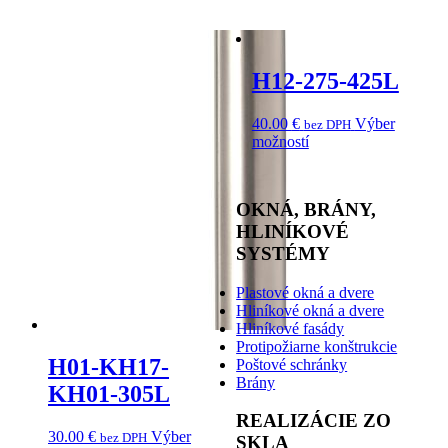
H12-275-425L
40.00
€
Výber
bez DPH
možností
OKNÁ, BRÁNY,
HLINÍKOVÉ
SYSTÉMY
Plastové okná a dvere
Hliníkové okná a dvere
Hliníkové fasády
Protipožiarne konštrukcie
H01-KH17-
Poštové schránky
Brány
KH01-305L
REALIZÁCIE ZO
30.00
€
Výber
bez DPH
SKLA