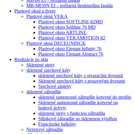
MB-86 EI – požiarná fasáda
MB-SR50N EI – požiarná štrukturálna fasáda
Plastové okná a dvere
Plastové okná VEKA
Plastové okno SOFTLINE 82MD
Plastové okno Softline 76 MD
Plastové okno ARTLINE
Plastové okno VEKAMOTION 82
Plastové okná DECEUNINCK
Plastové okno Elegant Infinity 76
Plastové okno Elegant Abstract 76
Realizácie zo skla
Sklenené steny
sklenené sprchové kúty
sklenené sprchové kúty s otvaracími dverami
Sklenené sprchové kúty s posuvnými dverami
Sprchové zásteny
sklenené zábradlie
sklenené samonosné zábradlie kotvené do profilu
Sklenené samonosné zábradlie kotvené na
bodové úchyty
sklenené steny s funkciou zábradlia
Stĺpikové zábradlie so sklenenou výplňou
Francúzske balkóny
Nerezové zábradlia