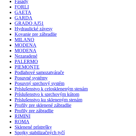
Fasády
FORLI
GAETA
GARDA
GRADO AJ51
Hydraulické závesy
Kovanie pre zábradlie
MILANO
MODENA
MODENA
Nezaradené
PALERMO
PIEMONTE
Podlahové samozatvárače
Posuvné systémy
Posuvný sprchový systém
Príslušenstvo k celoskleneným stenám
Príslušenstvo k sprchovým kútom
Príslušenstvo ku skleneným stenám
Profily pre sklenené zábradlie
Profily pre zábradlie
RIMINI
ROMA
Sklenené prístrešky
Spojky stabilizačných tyčí