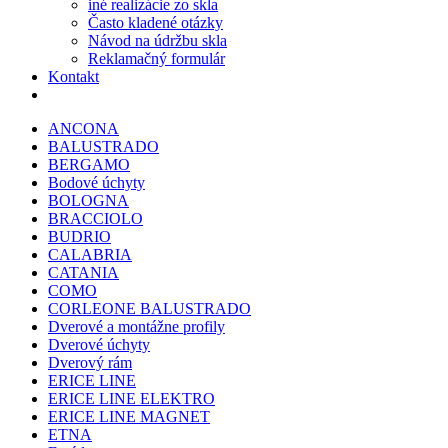
iné realizácie zo skla
Často kladené otázky
Návod na údržbu skla
Reklamačný formulár
Kontakt
ANCONA
BALUSTRADO
BERGAMO
Bodové úchyty
BOLOGNA
BRACCIOLO
BUDRIO
CALABRIA
CATANIA
COMO
CORLEONE BALUSTRADO
Dverové a montážne profily
Dverové úchyty
Dverový rám
ERICE LINE
ERICE LINE ELEKTRO
ERICE LINE MAGNET
ETNA