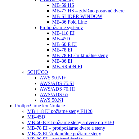
MB-59 HS
MB-77 HS – zdvižno posuvné dvere
MB-SLIDER WINDOW
MB-86 Fold Line
Protipožiarne systémy
MB-118 EI
MB-45D
MB-60 E EI
MB-78 EI
MB-78 EI štrukturálne steny
MB-86 EI
MB-SR50N EI
SCHÜCO
AWS 90.NI+
AWS/ADS 75.SI
AWS/ADS 70.HI
AWS/ADS 65
AWS 50.NI
Protipožiarne konštrukcie
MB-118 EI požiarne steny EI120
MB-45D
MB-60 E EI požiarne steny a dvere do EI30
MB-78 EI – protipožiarne dvere a steny
MB-78 EI štrukturálne požiarne steny