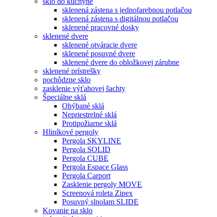
sklo do kuchyne
sklenená zástena s jednofarebnou potlačou
sklenená zástena s digitálnou potlačou
sklenené pracovné dosky
sklenené dvere
sklenené otváracie dvere
sklenené posuvné dvere
sklenené dvere do obložkovej zárubne
sklenené prístrešky
pochôdzne sklo
zasklenie výťahovej šachty
Špeciálne sklá
Ohýbané sklá
Nepriestrelné sklá
Protipožiarne sklá
Hliníkové pergoly
Pergola SKYLINE
Pergola SOLID
Pergola CUBE
Pergola Espace Glass
Pergola Carport
Zasklenie pergoly MOVE
Screenová roleta Zipex
Posuvný slnolam SLIDE
Kovanie na sklo