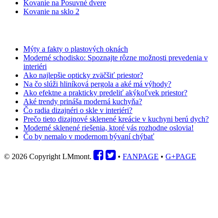
Kovanie na Posuvné dvere
Kovanie na sklo 2
BLOG
Mýty a fakty o plastových oknách
Moderné schodisko: Spoznajte rôzne možnosti prevedenia v
interiéri
Ako najlepšie opticky zväčšiť priestor?
Na čo slúži hliníková pergola a aké má výhody?
Ako efektne a prakticky predeliť akýkoľvek priestor?
Aké trendy prináša moderná kuchyňa?
Čo radia dizajnéri o skle v interiéri?
Prečo tieto dizajnové sklenené kreácie v kuchyni berú dych?
Moderné sklenené riešenia, ktoré vás rozhodne oslovia!
Čo by nemalo v modernom bývaní chýbať
© 2026 Copyright LMmont.
•
FANPAGE
•
G+PAGE