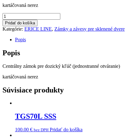
kartáčovaná nerez
množstvo
TGL15SBB
Pridať do košíka
SSS
Kategórie:
ERICE LINE
,
Zámky a závesy pre sklenené dvere
Popis
Popis
Centrálny zámok pre dozický kľúč (jednostranné otváranie)
kartáčovaná nerez
Súvisiace produkty
TGS70L SSS
100.00
€
Pridať do košíka
bez DPH