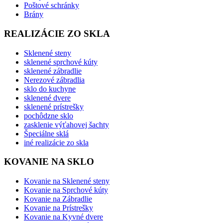
Poštové schránky
Brány
REALIZÁCIE ZO SKLA
Sklenené steny
sklenené sprchové kúty
sklenené zábradlie
Nerezové zábradlia
sklo do kuchyne
sklenené dvere
sklenené prístrešky
pochôdzne sklo
zasklenie výťahovej šachty
Špeciálne sklá
iné realizácie zo skla
KOVANIE NA SKLO
Kovanie na Sklenené steny
Kovanie na Sprchové kúty
Kovanie na Zábradlie
Kovanie na Prístrešky
Kovanie na Kyvné dvere