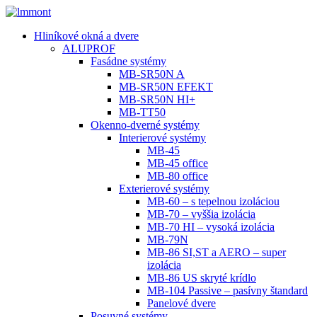
Hliníkové okná a dvere
ALUPROF
Fasádne systémy
MB-SR50N A
MB-SR50N EFEKT
MB-SR50N HI+
MB-TT50
Okenno-dverné systémy
Interierové systémy
MB-45
MB-45 office
MB-80 office
Exterierové systémy
MB-60 – s tepelnou izoláciou
MB-70 – vyššia izolácia
MB-70 HI – vysoká izolácia
MB-79N
MB-86 SI,ST a AERO – super
izolácia
MB-86 US skryté krídlo
MB-104 Passive – pasívny štandard
Panelové dvere
Posuvné systémy