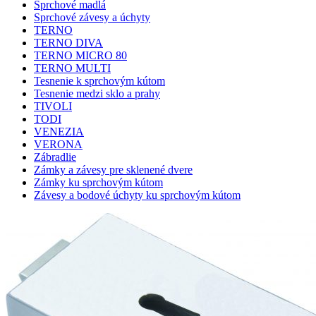
Sprchové madlá
Sprchové závesy a úchyty
TERNO
TERNO DIVA
TERNO MICRO 80
TERNO MULTI
Tesnenie k sprchovým kútom
Tesnenie medzi sklo a prahy
TIVOLI
TODI
VENEZIA
VERONA
Zábradlie
Zámky a závesy pre sklenené dvere
Zámky ku sprchovým kútom
Závesy a bodové úchyty ku sprchovým kútom