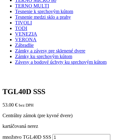
TERNO MICRO 80
TERNO MULTI
Tesnenie k sprchovým kútom
Tesnenie medzi sklo a prahy
TIVOLI
TODI
VENEZIA
VERONA
Zábradlie
Zámky a závesy pre sklenené dvere
Zámky ku sprchovým kútom
Závesy a bodové úchyty ku sprchovým kútom
TGL40D SSS
53.00
€
bez DPH
Centrálny zámok (pre kyvné dvere)
kartáčovaná nerez
množstvo TGL40D SSS