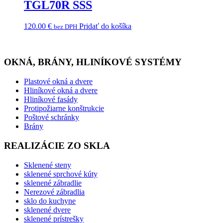
TGL70R SSS
120.00
€
Pridať do košíka
bez DPH
OKNÁ, BRÁNY, HLINÍKOVÉ SYSTÉMY
Plastové okná a dvere
Hliníkové okná a dvere
Hliníkové fasády
Protipožiarne konštrukcie
Poštové schránky
Brány
REALIZÁCIE ZO SKLA
Sklenené steny
sklenené sprchové kúty
sklenené zábradlie
Nerezové zábradlia
sklo do kuchyne
sklenené dvere
sklenené prístrešky