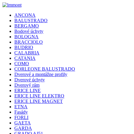
ANCONA
BALUSTRADO
BERGAMO
Bodové úchyty
BOLOGNA
BRACCIOLO
BUDRIO
CALABRIA
CATANIA
COMO
CORLEONE BALUSTRADO
Dverové a montážne profily
Dverové úchyty
Dverový rám
ERICE LINE
ERICE LINE ELEKTRO
ERICE LINE MAGNET
ETNA
Fasády
FORLI
GAETA
GARDA
GRADO AJ51