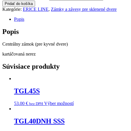
Pridať do košíka
Kategórie:
ERICE LINE
,
Zámky a závesy pre sklenené dvere
Popis
Popis
Centrálny zámok (pre kyvné dvere)
kartáčovaná nerez
Súvisiace produkty
TGL45S
53.00
€
Výber možností
bez DPH
TGL40DNH SSS