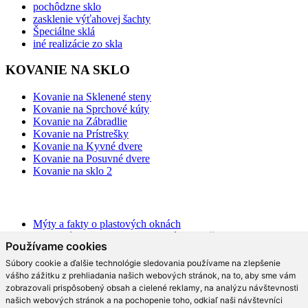
pochôdzne sklo
zasklenie výťahovej šachty
Špeciálne sklá
iné realizácie zo skla
KOVANIE NA SKLO
Kovanie na Sklenené steny
Kovanie na Sprchové kúty
Kovanie na Zábradlie
Kovanie na Prístrešky
Kovanie na Kyvné dvere
Kovanie na Posuvné dvere
Kovanie na sklo 2
BLOG
Mýty a fakty o plastových oknách
Moderné schodisko: Spoznajte rôzne možnosti prevedenia v
Používame cookies
interiéri
Ako najlepšie opticky zväčšiť priestor?
Súbory cookie a ďalšie technológie sledovania používame na zlepšenie
Na čo slúži hliníková pergola a aké má výhody?
vášho zážitku z prehliadania našich webových stránok, na to, aby sme vám
Ako efektne a prakticky predeliť akýkoľvek priestor?
zobrazovali prispôsobený obsah a cielené reklamy, na analýzu návštevnosti
Aké trendy prináša moderná kuchyňa?
našich webových stránok a na pochopenie toho, odkiaľ naši návštevníci