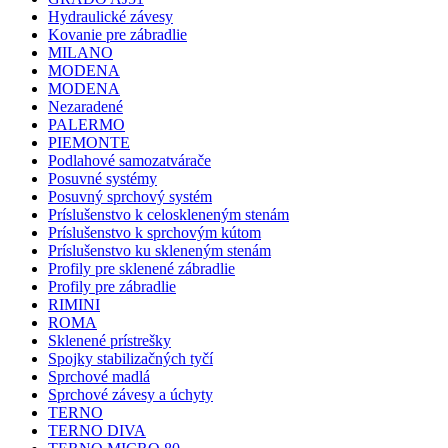
Hydraulické závesy
Kovanie pre zábradlie
MILANO
MODENA
MODENA
Nezaradené
PALERMO
PIEMONTE
Podlahové samozatvárače
Posuvné systémy
Posuvný sprchový systém
Príslušenstvo k celoskleneným stenám
Príslušenstvo k sprchovým kútom
Príslušenstvo ku skleneným stenám
Profily pre sklenené zábradlie
Profily pre zábradlie
RIMINI
ROMA
Sklenené prístrešky
Spojky stabilizačných tyčí
Sprchové madlá
Sprchové závesy a úchyty
TERNO
TERNO DIVA