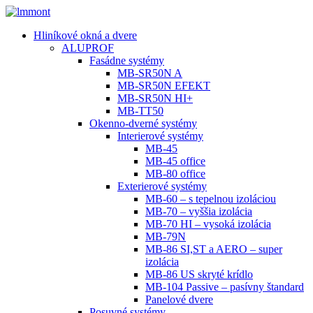
Hliníkové okná a dvere
ALUPROF
Fasádne systémy
MB-SR50N A
MB-SR50N EFEKT
MB-SR50N HI+
MB-TT50
Okenno-dverné systémy
Interierové systémy
MB-45
MB-45 office
MB-80 office
Exterierové systémy
MB-60 – s tepelnou izoláciou
MB-70 – vyššia izolácia
MB-70 HI – vysoká izolácia
MB-79N
MB-86 SI,ST a AERO – super
izolácia
MB-86 US skryté krídlo
MB-104 Passive – pasívny štandard
Panelové dvere
Posuvné systémy