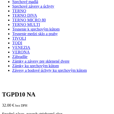
Sprchové madlá
Sprchové závesy a úchyty
TERNO
TERNO DIVA
TERNO MICRO 80
TERNO MULTI
Tesnenie k sprchovým kútom
Tesnenie medzi sklo a prahy
TIVOLI
TODI
VENEZIA
VERONA
Zábradlie
Zámky a závesy pre sklenené dvere
Zámky ku sprchovým kútom
Závesy a bodové úchyty ku sprchovým kútom
TGPD10 NA
32.00
€
bez DPH
Spodný záves, povrch strieborný elox