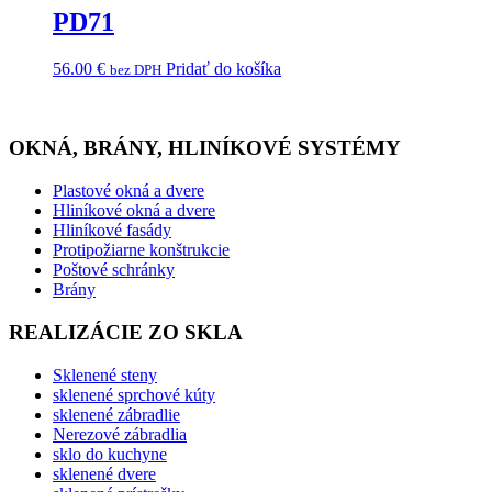
PD71
56.00
€
Pridať do košíka
bez DPH
OKNÁ, BRÁNY, HLINÍKOVÉ SYSTÉMY
Plastové okná a dvere
Hliníkové okná a dvere
Hliníkové fasády
Protipožiarne konštrukcie
Poštové schránky
Brány
REALIZÁCIE ZO SKLA
Sklenené steny
sklenené sprchové kúty
sklenené zábradlie
Nerezové zábradlia
sklo do kuchyne
sklenené dvere