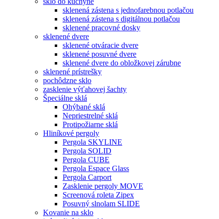
sklo do kuchyne
sklenená zástena s jednofarebnou potlačou
sklenená zástena s digitálnou potlačou
sklenené pracovné dosky
sklenené dvere
sklenené otváracie dvere
sklenené posuvné dvere
sklenené dvere do obložkovej zárubne
sklenené prístrešky
pochôdzne sklo
zasklenie výťahovej šachty
Špeciálne sklá
Ohýbané sklá
Nepriestrelné sklá
Protipožiarne sklá
Hliníkové pergoly
Pergola SKYLINE
Pergola SOLID
Pergola CUBE
Pergola Espace Glass
Pergola Carport
Zasklenie pergoly MOVE
Screenová roleta Zipex
Posuvný slnolam SLIDE
Kovanie na sklo