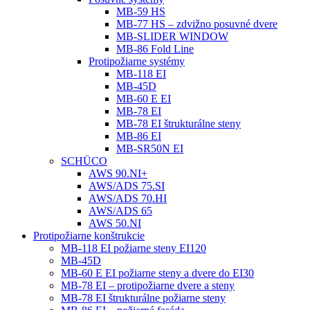
MB-59 HS
MB-77 HS – zdvižno posuvné dvere
MB-SLIDER WINDOW
MB-86 Fold Line
Protipožiarne systémy
MB-118 EI
MB-45D
MB-60 E EI
MB-78 EI
MB-78 EI štrukturálne steny
MB-86 EI
MB-SR50N EI
SCHÜCO
AWS 90.NI+
AWS/ADS 75.SI
AWS/ADS 70.HI
AWS/ADS 65
AWS 50.NI
Protipožiarne konštrukcie
MB-118 EI požiarne steny EI120
MB-45D
MB-60 E EI požiarne steny a dvere do EI30
MB-78 EI – protipožiarne dvere a steny
MB-78 EI štrukturálne požiarne steny