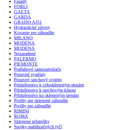
Fasády
FORLI
GAETA
GARDA
GRADO AJ51
Hydraulické závesy
Kovanie pre zábradlie
MILANO
MODENA
MODENA
Nezaradené
PALERMO
PIEMONTE
Podlahové samozatvárače
Posuvné systémy
Posuvný sprchový systém
Príslušenstvo k celoskleneným stenám
Príslušenstvo k sprchovým kútom
Príslušenstvo ku skleneným stenám
Profily pre sklenené zábradlie
Profily pre zábradlie
RIMINI
ROMA
Sklenené prístrešky
Spojky stabilizačných tyčí