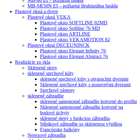
MB-86 EI – požiarná fasáda
MB-SR50N EI – požiarná štrukturálna fasáda
Plastové okná a dvere
Plastové okná VEKA
Plastové okno SOFTLINE 82MD
Plastové okno Softline 76 MD
Plastové okno ARTLINE
Plastové okno VEKAMOTION 82
Plastové okná DECEUNINCK
Plastové okno Elegant Infinity 76
Plastové okno Elegant Abstract 76
Realizácie zo skla
Sklenené steny
sklenené sprchové kúty
sklenené sprchové kúty s otvaracími dverami
Sklenené sprchové kúty s posuvnými dverami
Sprchové zásteny
sklenené zábradlie
sklenené samonosné zábradlie kotvené do profilu
Sklenené samonosné zábradlie kotvené na
bodové úchyty
sklenené steny s funkciou zábradlia
Stĺpikové zábradlie so sklenenou výplňou
Francúzske balkóny
Nerezové zábradlia