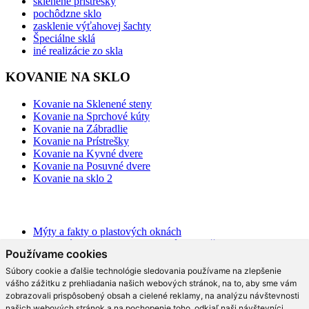
sklenené prístrešky
pochôdzne sklo
zasklenie výťahovej šachty
Špeciálne sklá
iné realizácie zo skla
KOVANIE NA SKLO
Kovanie na Sklenené steny
Kovanie na Sprchové kúty
Kovanie na Zábradlie
Kovanie na Prístrešky
Kovanie na Kyvné dvere
Kovanie na Posuvné dvere
Kovanie na sklo 2
BLOG
Mýty a fakty o plastových oknách
Moderné schodisko: Spoznajte rôzne možnosti prevedenia v
Používame cookies
interiéri
Ako najlepšie opticky zväčšiť priestor?
Súbory cookie a ďalšie technológie sledovania používame na zlepšenie
Na čo slúži hliníková pergola a aké má výhody?
vášho zážitku z prehliadania našich webových stránok, na to, aby sme vám
Ako efektne a prakticky predeliť akýkoľvek priestor?
zobrazovali prispôsobený obsah a cielené reklamy, na analýzu návštevnosti
Aké trendy prináša moderná kuchyňa?
našich webových stránok a na pochopenie toho, odkiaľ naši návštevníci