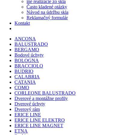
iné realizácie zo skla
Často kladené otázky
Návod na údržbu skla
Reklamačný formulár
Kontakt
ANCONA
BALUSTRADO
BERGAMO
Bodové úchyty
BOLOGNA
BRACCIOLO
BUDRIO
CALABRIA
CATANIA
COMO
CORLEONE BALUSTRADO
Dverové a montážne profily
Dverové úchyty
Dverový rám
ERICE LINE
ERICE LINE ELEKTRO
ERICE LINE MAGNET
ETNA