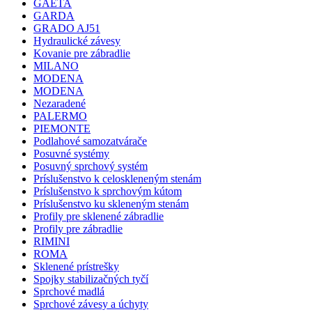
GAETA
GARDA
GRADO AJ51
Hydraulické závesy
Kovanie pre zábradlie
MILANO
MODENA
MODENA
Nezaradené
PALERMO
PIEMONTE
Podlahové samozatvárače
Posuvné systémy
Posuvný sprchový systém
Príslušenstvo k celoskleneným stenám
Príslušenstvo k sprchovým kútom
Príslušenstvo ku skleneným stenám
Profily pre sklenené zábradlie
Profily pre zábradlie
RIMINI
ROMA
Sklenené prístrešky
Spojky stabilizačných tyčí
Sprchové madlá
Sprchové závesy a úchyty