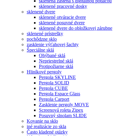
sklenená zástena s digitálnou potlačou
sklenené pracovné dosky
sklenené dvere
sklenené otváracie dvere
sklenené posuvné dvere
sklenené dvere do obložkovej zárubne
sklenené prístrešky
pochôdzne sklo
zasklenie výťahovej šachty
Špeciálne sklá
Ohýbané sklá
Nepriestrelné sklá
Protipožiarne sklá
Hliníkové pergoly
Pergola SKYLINE
Pergola SOLID
Pergola CUBE
Pergola Espace Glass
Pergola Carport
Zasklenie pergoly MOVE
Screenová roleta Zipex
Posuvný slnolam SLIDE
Kovanie na sklo
iné realizácie zo skla
Často kladené otázky