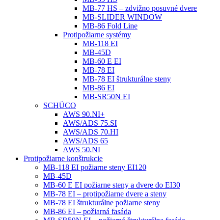
MB-77 HS – zdvižno posuvné dvere
MB-SLIDER WINDOW
MB-86 Fold Line
Protipožiarne systémy
MB-118 EI
MB-45D
MB-60 E EI
MB-78 EI
MB-78 EI štrukturálne steny
MB-86 EI
MB-SR50N EI
SCHÜCO
AWS 90.NI+
AWS/ADS 75.SI
AWS/ADS 70.HI
AWS/ADS 65
AWS 50.NI
Protipožiarne konštrukcie
MB-118 EI požiarne steny EI120
MB-45D
MB-60 E EI požiarne steny a dvere do EI30
MB-78 EI – protipožiarne dvere a steny
MB-78 EI štrukturálne požiarne steny
MB-86 EI – požiarná fasáda