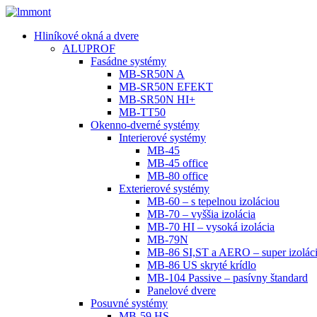
Hliníkové okná a dvere
ALUPROF
Fasádne systémy
MB-SR50N A
MB-SR50N EFEKT
MB-SR50N HI+
MB-TT50
Okenno-dverné systémy
Interierové systémy
MB-45
MB-45 office
MB-80 office
Exterierové systémy
MB-60 – s tepelnou izoláciou
MB-70 – vyššia izolácia
MB-70 HI – vysoká izolácia
MB-79N
MB-86 SI,ST a AERO – super izolác
MB-86 US skryté krídlo
MB-104 Passive – pasívny štandard
Panelové dvere
Posuvné systémy
MB-59 HS