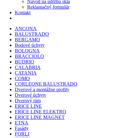
Návod na údržbu skla
Reklamačný formulár
Kontakt
ANCONA
BALUSTRADO
BERGAMO
Bodové úchyty
BOLOGNA
BRACCIOLO
BUDRIO
CALABRIA
CATANIA
COMO
CORLEONE BALUSTRADO
Dverové a montážne profily
Dverové úchyty
Dverový rám
ERICE LINE
ERICE LINE ELEKTRO
ERICE LINE MAGNET
ETNA
Fasády
FORLI