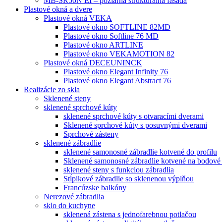
MB-SR50N EI – požiarná štrukturálna fasáda
Plastové okná a dvere
Plastové okná VEKA
Plastové okno SOFTLINE 82MD
Plastové okno Softline 76 MD
Plastové okno ARTLINE
Plastové okno VEKAMOTION 82
Plastové okná DECEUNINCK
Plastové okno Elegant Infinity 76
Plastové okno Elegant Abstract 76
Realizácie zo skla
Sklenené steny
sklenené sprchové kúty
sklenené sprchové kúty s otvaracími dverami
Sklenené sprchové kúty s posuvnými dverami
Sprchové zásteny
sklenené zábradlie
sklenené samonosné zábradlie kotvené do profilu
Sklenené samonosné zábradlie kotvené na bodové
sklenené steny s funkciou zábradlia
Stĺpikové zábradlie so sklenenou výplňou
Francúzske balkóny
Nerezové zábradlia
sklo do kuchyne
sklenená zástena s jednofarebnou potlačou