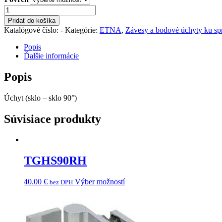
množstvo
TGSC90-
Pridať do košíka
GG
Katalógové číslo:
-
Kategórie:
ETNA
,
Závesy a bodové úchyty ku s
Popis
Ďalšie informácie
Popis
Úchyt (sklo – sklo 90°)
Súvisiace produkty
TGHS90RH
40.00
€
Výber možností
bez DPH