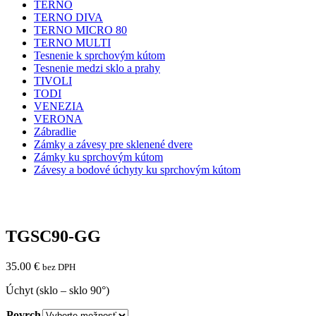
TERNO
TERNO DIVA
TERNO MICRO 80
TERNO MULTI
Tesnenie k sprchovým kútom
Tesnenie medzi sklo a prahy
TIVOLI
TODI
VENEZIA
VERONA
Zábradlie
Zámky a závesy pre sklenené dvere
Zámky ku sprchovým kútom
Závesy a bodové úchyty ku sprchovým kútom
TGSC90-GG
35.00
€
bez DPH
Úchyt (sklo – sklo 90°)
Povrch