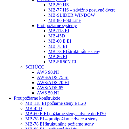
MB-59 HS
MB-77 HS – zdvižno posuvné dvere
MB-SLIDER WINDOW
MB-86 Fold Line
Protipožiarne systémy
MB-118 EI
MB-45D
MB-60 E EI
MB-78 EI
MB-78 EI štrukturálne steny
MB-86 EI
MB-SR50N EI
SCHÜCO
AWS 90.NI+
AWS/ADS 75.SI
AWS/ADS 70.HI
AWS/ADS 65
AWS 50.NI
Protipožiarne konštrukcie
MB-118 EI požiarne steny EI120
MB-45D
MB-60 E EI požiarne steny a dvere do EI30
MB-78 EI – protipožiarne dvere a steny
MB-78 EI štrukturálne požiarne steny