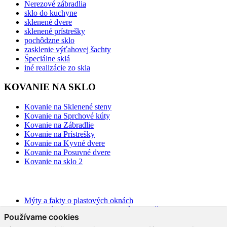
Nerezové zábradlia
sklo do kuchyne
sklenené dvere
sklenené prístrešky
pochôdzne sklo
zasklenie výťahovej šachty
Špeciálne sklá
iné realizácie zo skla
KOVANIE NA SKLO
Kovanie na Sklenené steny
Kovanie na Sprchové kúty
Kovanie na Zábradlie
Kovanie na Prístrešky
Kovanie na Kyvné dvere
Kovanie na Posuvné dvere
Kovanie na sklo 2
BLOG
Mýty a fakty o plastových oknách
Moderné schodisko: Spoznajte rôzne možnosti prevedenia v
Používame cookies
interiéri