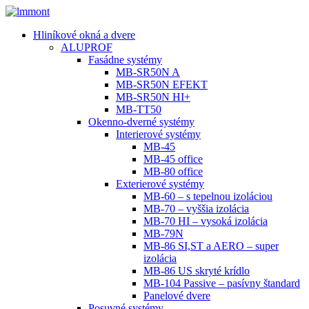
Hliníkové okná a dvere
ALUPROF
Fasádne systémy
MB-SR50N A
MB-SR50N EFEKT
MB-SR50N HI+
MB-TT50
Okenno-dverné systémy
Interierové systémy
MB-45
MB-45 office
MB-80 office
Exterierové systémy
MB-60 – s tepelnou izoláciou
MB-70 – vyššia izolácia
MB-70 HI – vysoká izolácia
MB-79N
MB-86 SI,ST a AERO – super
izolácia
MB-86 US skryté krídlo
MB-104 Passive – pasívny štandard
Panelové dvere
Posuvné systémy