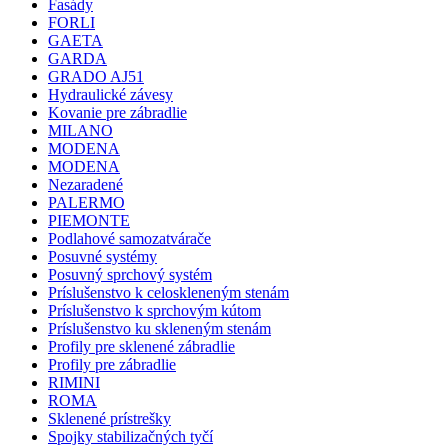
Fasády
FORLI
GAETA
GARDA
GRADO AJ51
Hydraulické závesy
Kovanie pre zábradlie
MILANO
MODENA
MODENA
Nezaradené
PALERMO
PIEMONTE
Podlahové samozatvárače
Posuvné systémy
Posuvný sprchový systém
Príslušenstvo k celoskleneným stenám
Príslušenstvo k sprchovým kútom
Príslušenstvo ku skleneným stenám
Profily pre sklenené zábradlie
Profily pre zábradlie
RIMINI
ROMA
Sklenené prístrešky
Spojky stabilizačných tyčí