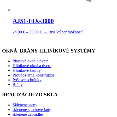
AJ51-FIX-3000
24.00
€
–
33.00
€
Výber možností
bez DPH
OKNÁ, BRÁNY, HLINÍKOVÉ SYSTÉMY
Plastové okná a dvere
Hliníkové okná a dvere
Hliníkové fasády
Protipožiarne konštrukcie
Poštové schránky
Brány
REALIZÁCIE ZO SKLA
Sklenené steny
sklenené sprchové kúty
sklenené zábradlie