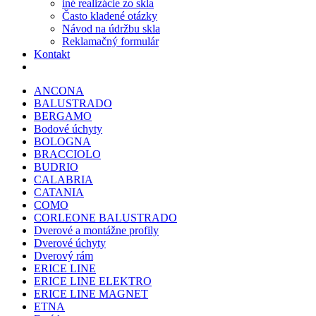
iné realizácie zo skla
Často kladené otázky
Návod na údržbu skla
Reklamačný formulár
Kontakt
ANCONA
BALUSTRADO
BERGAMO
Bodové úchyty
BOLOGNA
BRACCIOLO
BUDRIO
CALABRIA
CATANIA
COMO
CORLEONE BALUSTRADO
Dverové a montážne profily
Dverové úchyty
Dverový rám
ERICE LINE
ERICE LINE ELEKTRO
ERICE LINE MAGNET
ETNA