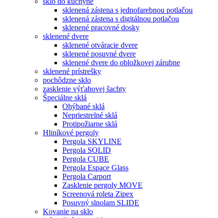
sklo do kuchyne
sklenená zástena s jednofarebnou potlačou
sklenená zástena s digitálnou potlačou
sklenené pracovné dosky
sklenené dvere
sklenené otváracie dvere
sklenené posuvné dvere
sklenené dvere do obložkovej zárubne
sklenené prístrešky
pochôdzne sklo
zasklenie výťahovej šachty
Špeciálne sklá
Ohýbané sklá
Nepriestrelné sklá
Protipožiarne sklá
Hliníkové pergoly
Pergola SKYLINE
Pergola SOLID
Pergola CUBE
Pergola Espace Glass
Pergola Carport
Zasklenie pergoly MOVE
Screenová roleta Zipex
Posuvný slnolam SLIDE
Kovanie na sklo