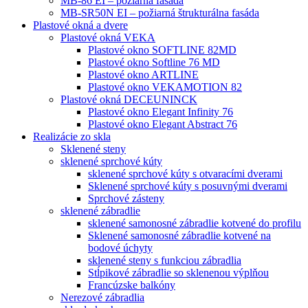
MB-86 EI – požiarná fasáda
MB-SR50N EI – požiarná štrukturálna fasáda
Plastové okná a dvere
Plastové okná VEKA
Plastové okno SOFTLINE 82MD
Plastové okno Softline 76 MD
Plastové okno ARTLINE
Plastové okno VEKAMOTION 82
Plastové okná DECEUNINCK
Plastové okno Elegant Infinity 76
Plastové okno Elegant Abstract 76
Realizácie zo skla
Sklenené steny
sklenené sprchové kúty
sklenené sprchové kúty s otvaracími dverami
Sklenené sprchové kúty s posuvnými dverami
Sprchové zásteny
sklenené zábradlie
sklenené samonosné zábradlie kotvené do profilu
Sklenené samonosné zábradlie kotvené na
bodové úchyty
sklenené steny s funkciou zábradlia
Stĺpikové zábradlie so sklenenou výplňou
Francúzske balkóny
Nerezové zábradlia