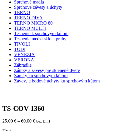
Sprchové madlá
Sprchové závesy a úchyty
TERNO
TERNO DIVA
TERNO MICRO 80
TERNO MULTI
Tesnenie k sprchovým kútom
Tesnenie medzi sklo a prahy
TIVOLI
TODI
VENEZIA
VERONA
Zábradlie
Zámky a závesy pre sklenené dvere
Zámky ku sprchovým kútom
Závesy a bodové úchyty ku sprchovým kútom
TS-COV-1360
25.00
€
–
60.00
€
bez DPH
Kryt