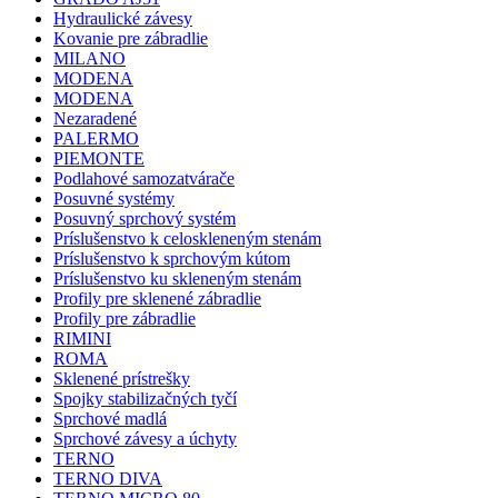
Hydraulické závesy
Kovanie pre zábradlie
MILANO
MODENA
MODENA
Nezaradené
PALERMO
PIEMONTE
Podlahové samozatvárače
Posuvné systémy
Posuvný sprchový systém
Príslušenstvo k celoskleneným stenám
Príslušenstvo k sprchovým kútom
Príslušenstvo ku skleneným stenám
Profily pre sklenené zábradlie
Profily pre zábradlie
RIMINI
ROMA
Sklenené prístrešky
Spojky stabilizačných tyčí
Sprchové madlá
Sprchové závesy a úchyty
TERNO
TERNO DIVA