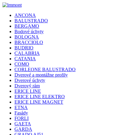
ANCONA
BALUSTRADO
BERGAMO
Bodové úchyty
BOLOGNA
BRACCIOLO
BUDRIO
CALABRIA
CATANIA
COMO
CORLEONE BALUSTRADO
Dverové a montážne profily
Dverové úchyty
Dverový rám
ERICE LINE
ERICE LINE ELEKTRO
ERICE LINE MAGNET
ETNA
Fasády
FORLI
GAETA
GARDA
GRADO AJ51