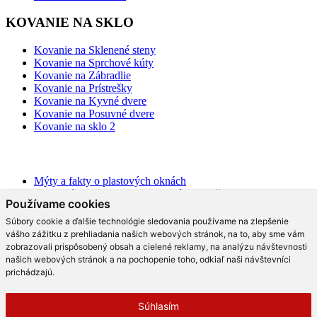
KOVANIE NA SKLO
Kovanie na Sklenené steny
Kovanie na Sprchové kúty
Kovanie na Zábradlie
Kovanie na Prístrešky
Kovanie na Kyvné dvere
Kovanie na Posuvné dvere
Kovanie na sklo 2
BLOG
Mýty a fakty o plastových oknách
Moderné schodisko: Spoznajte rôzne možnosti prevedenia v
Používame cookies
interiéri
Ako najlepšie opticky zväčšiť priestor?
Súbory cookie a ďalšie technológie sledovania používame na zlepšenie
Na čo slúži hliníková pergola a aké má výhody?
vášho zážitku z prehliadania našich webových stránok, na to, aby sme vám
Ako efektne a prakticky predeliť akýkoľvek priestor?
zobrazovali prispôsobený obsah a cielené reklamy, na analýzu návštevnosti
Aké trendy prináša moderná kuchyňa?
našich webových stránok a na pochopenie toho, odkiaľ naši návštevníci
Čo radia dizajnéri o skle v interiéri?
prichádzajú.
Prečo tieto dizajnové sklenené kreácie v kuchyni berú dych?
Moderné sklenené riešenia, ktoré vás rozhodne oslovia!
Súhlasím
Čo by nemalo v modernom bývaní chýbať