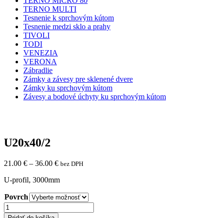
TERNO MICRO 80
TERNO MULTI
Tesnenie k sprchovým kútom
Tesnenie medzi sklo a prahy
TIVOLI
TODI
VENEZIA
VERONA
Zábradlie
Zámky a závesy pre sklenené dvere
Zámky ku sprchovým kútom
Závesy a bodové úchyty ku sprchovým kútom
U20x40/2
21.00
€
–
36.00
€
bez DPH
U-profil, 3000mm
Povrch
množstvo
U20x40/2
Pridať do košíka