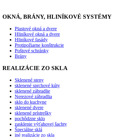
OKNÁ, BRÁNY, HLINÍKOVÉ SYSTÉMY
Plastové okná a dvere
Hliníkové okná a dvere
Hliníkové fasády
Protipožiarne konštrukcie
Poštové schránky
Brány
REALIZÁCIE ZO SKLA
Sklenené steny
sklenené sprchové kúty
sklenené zábradlie
Nerezové zábradlia
sklo do kuchyne
sklenené dvere
sklenené prístrešky
pochôdzne sklo
zasklenie výťahovej šachty
Špeciálne sklá
iné realizácie zo skla