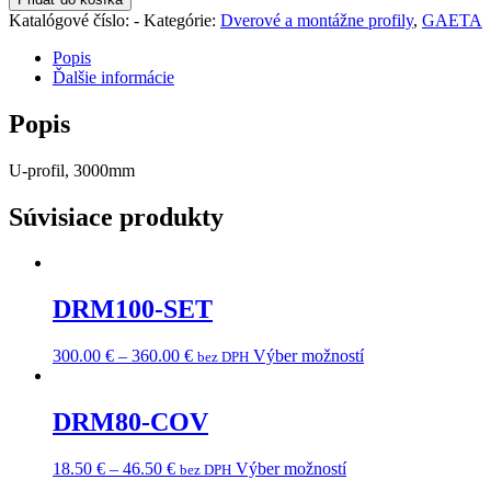
Katalógové číslo:
-
Kategórie:
Dverové a montážne profily
,
GAETA
Popis
Ďalšie informácie
Popis
U-profil, 3000mm
Súvisiace produkty
DRM100-SET
300.00
€
–
360.00
€
Výber možností
bez DPH
DRM80-COV
18.50
€
–
46.50
€
Výber možností
bez DPH