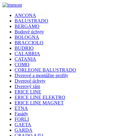
ANCONA
BALUSTRADO
BERGAMO
Bodové úchyty
BOLOGNA
BRACCIOLO
BUDRIO
CALABRIA
CATANIA
COMO
CORLEONE BALUSTRADO
Dverové a montážne profily
Dverové úchyty
Dverový rám
ERICE LINE
ERICE LINE ELEKTRO
ERICE LINE MAGNET
ETNA
Fasády
FORLI
GAETA
GARDA
GRADO AJ51