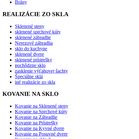
Brány
REALIZÁCIE ZO SKLA
Sklenené steny
sklenené sprchové kúty
sklenené zábradlie
Nerezové zábradlia
sklo do kuchyne
sklenené dvere
sklenené prístrešky
pochôdzne sklo
zasklenie výťahovej šachty
Špeciálne sklá
iné realizácie zo skla
KOVANIE NA SKLO
Kovanie na Sklenené steny
Kovanie na Sprchové kúty
Kovanie na Zábradlie
Kovanie na Prístrešky
Kovanie na Kyvné dvere
Kovanie na Posuvné dvere