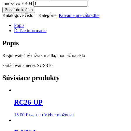
množstvo EB04
Pridať do košíka
Katalógové číslo:
-
Kategórie:
Kovanie pre zábradlie
Popis
Ďalšie informácie
Popis
Regulovateľný držiak madla, montáž na sklo
kartáčovaná nerez SUS316
Súvisiace produkty
RC26-UP
15.00
€
Výber možností
bez DPH