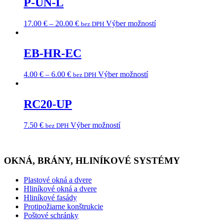
P-UN-L
17.00
€
–
20.00
€
Výber možností
bez DPH
EB-HR-EC
4.00
€
–
6.00
€
Výber možností
bez DPH
RC20-UP
7.50
€
Výber možností
bez DPH
OKNÁ, BRÁNY, HLINÍKOVÉ SYSTÉMY
Plastové okná a dvere
Hliníkové okná a dvere
Hliníkové fasády
Protipožiarne konštrukcie
Poštové schránky