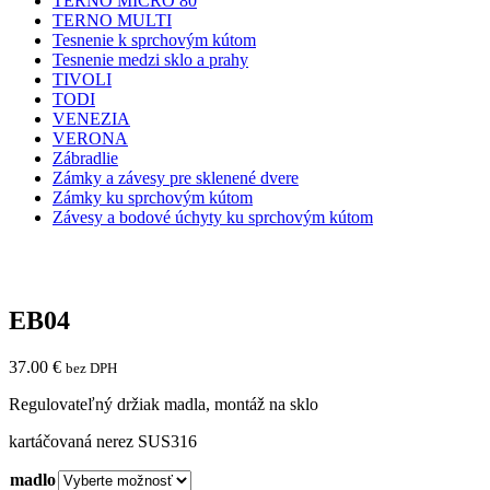
TERNO MICRO 80
TERNO MULTI
Tesnenie k sprchovým kútom
Tesnenie medzi sklo a prahy
TIVOLI
TODI
VENEZIA
VERONA
Zábradlie
Zámky a závesy pre sklenené dvere
Zámky ku sprchovým kútom
Závesy a bodové úchyty ku sprchovým kútom
EB04
37.00
€
bez DPH
Regulovateľný držiak madla, montáž na sklo
kartáčovaná nerez SUS316
madlo