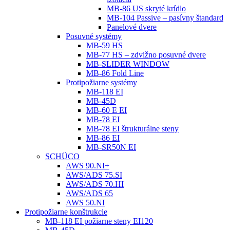
MB-86 US skryté krídlo
MB-104 Passive – pasívny štandard
Panelové dvere
Posuvné systémy
MB-59 HS
MB-77 HS – zdvižno posuvné dvere
MB-SLIDER WINDOW
MB-86 Fold Line
Protipožiarne systémy
MB-118 EI
MB-45D
MB-60 E EI
MB-78 EI
MB-78 EI štrukturálne steny
MB-86 EI
MB-SR50N EI
SCHÜCO
AWS 90.NI+
AWS/ADS 75.SI
AWS/ADS 70.HI
AWS/ADS 65
AWS 50.NI
Protipožiarne konštrukcie
MB-118 EI požiarne steny EI120