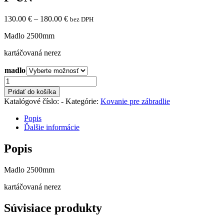
130.00
€
–
180.00
€
bez DPH
Madlo 2500mm
kartáčovaná nerez
madlo
množstvo
P-
Pridať do košíka
UN
Katalógové číslo:
-
Kategórie:
Kovanie pre zábradlie
Popis
Ďalšie informácie
Popis
Madlo 2500mm
kartáčovaná nerez
Súvisiace produkty