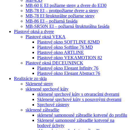
MB-45D
MB-60 E EI požiarne steny a dvere do EI30
MB-78 EI – protipožiarne dvere a steny
MB-78 EI štrukturálne požiarne steny
MB-86 EI – požiarná fasáda
MB-SR50N EI – požiarná štrukturálna fasáda
Plastové okná a dvere
Plastové okná VEKA
Plastové okno SOFTLINE 82MD
Plastové okno Softline 76 MD
Plastové okno ARTLINE
Plastové okno VEKAMOTION 82
Plastové okná DECEUNINCK
Plastové okno Elegant Infinity 76
Plastové okno Elegant Abstract 76
Realizácie zo skla
Sklenené steny
sklenené sprchové kúty
sklenené sprchové kúty s otvaracími dverami
Sklenené sprchové kúty s posuvnými dverami
Sprchové zásteny
sklenené zábradlie
sklenené samonosné zábradlie kotvené do profilu
Sklenené samonosné zábradlie kotvené na
bodové úchyty