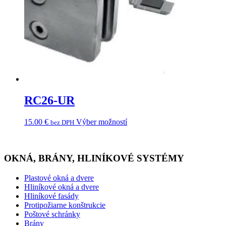
RC26-UR
15.00
€
Výber možností
bez DPH
OKNÁ, BRÁNY, HLINÍKOVÉ SYSTÉMY
Plastové okná a dvere
Hliníkové okná a dvere
Hliníkové fasády
Protipožiarne konštrukcie
Poštové schránky
Brány