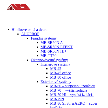
Hliníkové okná a dvere
ALUPROF
Fasádne systémy
MB-SR50N A
MB-SR50N EFEKT
MB-SR50N HI+
MB-TT50
Okenno-dverné systémy
Interierové systémy
MB-45
MB-45 office
MB-80 office
Exterierové systémy
MB-60 – s tepelnou izoláciou
MB-70 – vyššia izolácia
MB-70 HI – vysoká izolácia
MB-79N
MB-86 SI,ST a AERO – super
izolácia