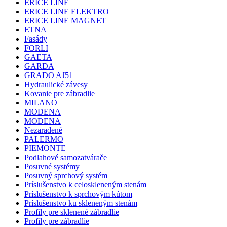
ERICE LINE
ERICE LINE ELEKTRO
ERICE LINE MAGNET
ETNA
Fasády
FORLI
GAETA
GARDA
GRADO AJ51
Hydraulické závesy
Kovanie pre zábradlie
MILANO
MODENA
MODENA
Nezaradené
PALERMO
PIEMONTE
Podlahové samozatvárače
Posuvné systémy
Posuvný sprchový systém
Príslušenstvo k celoskleneným stenám
Príslušenstvo k sprchovým kútom
Príslušenstvo ku skleneným stenám
Profily pre sklenené zábradlie
Profily pre zábradlie