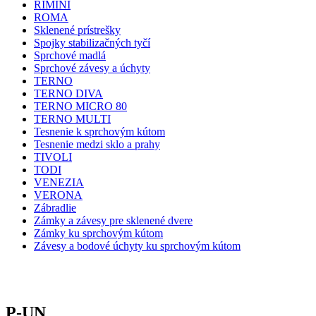
RIMINI
ROMA
Sklenené prístrešky
Spojky stabilizačných tyčí
Sprchové madlá
Sprchové závesy a úchyty
TERNO
TERNO DIVA
TERNO MICRO 80
TERNO MULTI
Tesnenie k sprchovým kútom
Tesnenie medzi sklo a prahy
TIVOLI
TODI
VENEZIA
VERONA
Zábradlie
Zámky a závesy pre sklenené dvere
Zámky ku sprchovým kútom
Závesy a bodové úchyty ku sprchovým kútom
P-UN