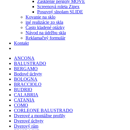
Zasklenie pergoly MOVE
Screenová roleta Zipex
Posuvný slnolam SLIDE
Kovanie na sklo
iné realizácie zo skla
Často kladené otázky
Návod na údržbu skla
Reklamačný formulár
Kontakt
ANCONA
BALUSTRADO
BERGAMO
Bodové úchyty
BOLOGNA
BRACCIOLO
BUDRIO
CALABRIA
CATANIA
COMO
CORLEONE BALUSTRADO
Dverové a montážne profily
Dverové úchyty
Dverový rám