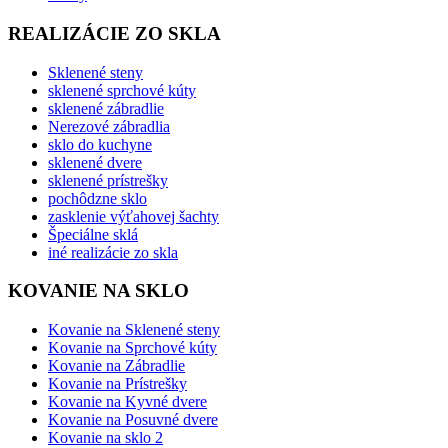
REALIZÁCIE ZO SKLA
Sklenené steny
sklenené sprchové kúty
sklenené zábradlie
Nerezové zábradlia
sklo do kuchyne
sklenené dvere
sklenené prístrešky
pochôdzne sklo
zasklenie výťahovej šachty
Špeciálne sklá
iné realizácie zo skla
KOVANIE NA SKLO
Kovanie na Sklenené steny
Kovanie na Sprchové kúty
Kovanie na Zábradlie
Kovanie na Prístrešky
Kovanie na Kyvné dvere
Kovanie na Posuvné dvere
Kovanie na sklo 2