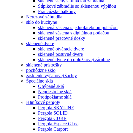
sklenené steny s funkciou zábradlia
Stĺpikové zábradlie so sklenenou výplňou
Francúzske balkóny
Nerezové zábradlia
sklo do kuchyne
sklenená zástena s jednofarebnou potlačou
sklenená zástena s digitálnou potlačou
sklenené pracovné dosky
sklenené dvere
sklenené otváracie dvere
sklenené posuvné dvere
sklenené dvere do obložkovej zárubne
sklenené prístrešky
pochôdzne sklo
zasklenie výťahovej šachty
Špeciálne sklá
Ohýbané sklá
Nepriestrelné sklá
Protipožiarne sklá
Hliníkové pergoly
Pergola SKYLINE
Pergola SOLID
Pergola CUBE
Pergola Espace Glass
Pergola Carport