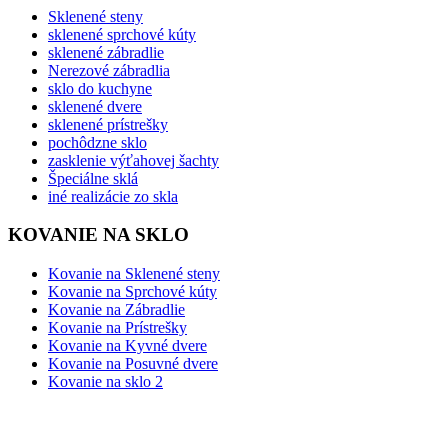
Sklenené steny
sklenené sprchové kúty
sklenené zábradlie
Nerezové zábradlia
sklo do kuchyne
sklenené dvere
sklenené prístrešky
pochôdzne sklo
zasklenie výťahovej šachty
Špeciálne sklá
iné realizácie zo skla
KOVANIE NA SKLO
Kovanie na Sklenené steny
Kovanie na Sprchové kúty
Kovanie na Zábradlie
Kovanie na Prístrešky
Kovanie na Kyvné dvere
Kovanie na Posuvné dvere
Kovanie na sklo 2
BLOG