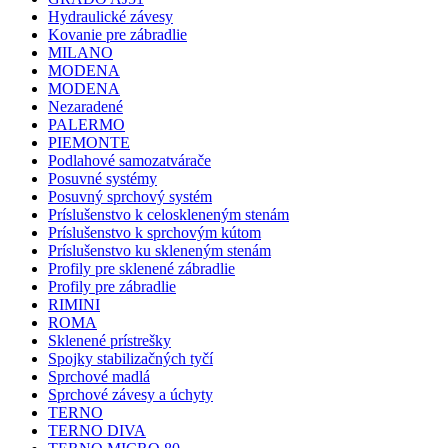
Hydraulické závesy
Kovanie pre zábradlie
MILANO
MODENA
MODENA
Nezaradené
PALERMO
PIEMONTE
Podlahové samozatvárače
Posuvné systémy
Posuvný sprchový systém
Príslušenstvo k celoskleneným stenám
Príslušenstvo k sprchovým kútom
Príslušenstvo ku skleneným stenám
Profily pre sklenené zábradlie
Profily pre zábradlie
RIMINI
ROMA
Sklenené prístrešky
Spojky stabilizačných tyčí
Sprchové madlá
Sprchové závesy a úchyty
TERNO
TERNO DIVA