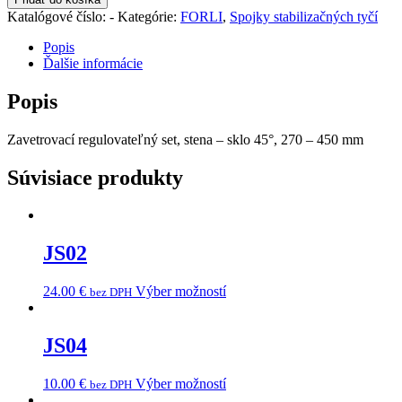
Katalógové číslo:
-
Kategórie:
FORLI
,
Spojky stabilizačných tyčí
Popis
Ďalšie informácie
Popis
Zavetrovací regulovateľný set, stena – sklo 45°, 270 – 450 mm
Súvisiace produkty
JS02
24.00
€
Výber možností
bez DPH
JS04
10.00
€
Výber možností
bez DPH