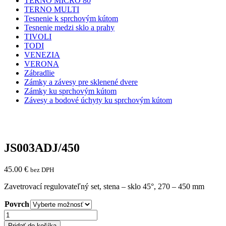
TERNO MICRO 80
TERNO MULTI
Tesnenie k sprchovým kútom
Tesnenie medzi sklo a prahy
TIVOLI
TODI
VENEZIA
VERONA
Zábradlie
Zámky a závesy pre sklenené dvere
Zámky ku sprchovým kútom
Závesy a bodové úchyty ku sprchovým kútom
JS003ADJ/450
45.00
€
bez DPH
Zavetrovací regulovateľný set, stena – sklo 45°, 270 – 450 mm
Povrch
množstvo
JS003ADJ/450
Pridať do košíka