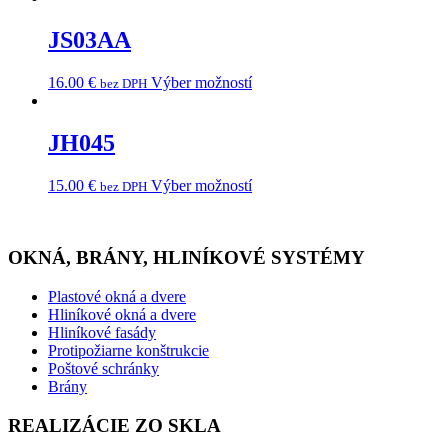
JS03AA
16.00
€
Výber možností
bez DPH
JH045
15.00
€
Výber možností
bez DPH
OKNÁ, BRÁNY, HLINÍKOVÉ SYSTÉMY
Plastové okná a dvere
Hliníkové okná a dvere
Hliníkové fasády
Protipožiarne konštrukcie
Poštové schránky
Brány
REALIZÁCIE ZO SKLA