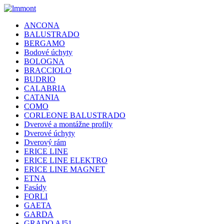
ANCONA
BALUSTRADO
BERGAMO
Bodové úchyty
BOLOGNA
BRACCIOLO
BUDRIO
CALABRIA
CATANIA
COMO
CORLEONE BALUSTRADO
Dverové a montážne profily
Dverové úchyty
Dverový rám
ERICE LINE
ERICE LINE ELEKTRO
ERICE LINE MAGNET
ETNA
Fasády
FORLI
GAETA
GARDA
GRADO AJ51