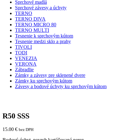
Sprchové madlá
Sprchové závesy a úchyty
TERNO
TERNO DIVA
TERNO MICRO 80
TERNO MULTI
Tesnenie k sprchovým kútom
Tesnenie medzi sklo a prahy
TIVOLI
TODI
VENEZIA
VERONA
Zábradlie
Zámky a závesy pre sklenené dvere
Zámky ku sprchovým kútom
Závesy a bodové úchyty ku sprchovým kútom
R50 SSS
15.00
€
bez DPH
Bodový úchyt, povrch kartáčovaná nerez