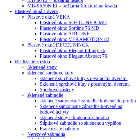
MB-86 EI – požiarná fasáda
MB-SR50N EI – požiarná štrukturálna fasáda
Plastové okná a dvere
Plastové okná VEKA
Plastové okno SOFTLINE 82MD
Plastové okno Softline 76 MD
Plastové okno ARTLINE
Plastové okno VEKAMOTION 82
Plastové okná DECEUNINCK
Plastové okno Elegant Infinity 76
Plastové okno Elegant Abstract 76
Realizácie zo skla
Sklenené steny
sklenené sprchové kúty
sklenené sprchové kúty s otvaracími dverami
Sklenené sprchové kúty s posuvnými dverami
Sprchové zásteny
sklenené zábradlie
sklenené samonosné zábradlie kotvené do profilu
Sklenené samonosné zábradlie kotvené na
bodové úchyty
sklenené steny s funkciou zábradlia
Stĺpikové zábradlie so sklenenou výplňou
Francúzske balkóny
Nerezové zábradlia