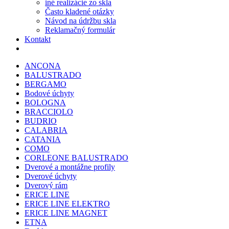
iné realizácie zo skla
Často kladené otázky
Návod na údržbu skla
Reklamačný formulár
Kontakt
ANCONA
BALUSTRADO
BERGAMO
Bodové úchyty
BOLOGNA
BRACCIOLO
BUDRIO
CALABRIA
CATANIA
COMO
CORLEONE BALUSTRADO
Dverové a montážne profily
Dverové úchyty
Dverový rám
ERICE LINE
ERICE LINE ELEKTRO
ERICE LINE MAGNET
ETNA