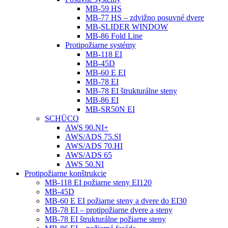
MB-59 HS
MB-77 HS – zdvižno posuvné dvere
MB-SLIDER WINDOW
MB-86 Fold Line
Protipožiarne systémy
MB-118 EI
MB-45D
MB-60 E EI
MB-78 EI
MB-78 EI štrukturálne steny
MB-86 EI
MB-SR50N EI
SCHÜCO
AWS 90.NI+
AWS/ADS 75.SI
AWS/ADS 70.HI
AWS/ADS 65
AWS 50.NI
Protipožiarne konštrukcie
MB-118 EI požiarne steny EI120
MB-45D
MB-60 E EI požiarne steny a dvere do EI30
MB-78 EI – protipožiarne dvere a steny
MB-78 EI štrukturálne požiarne steny