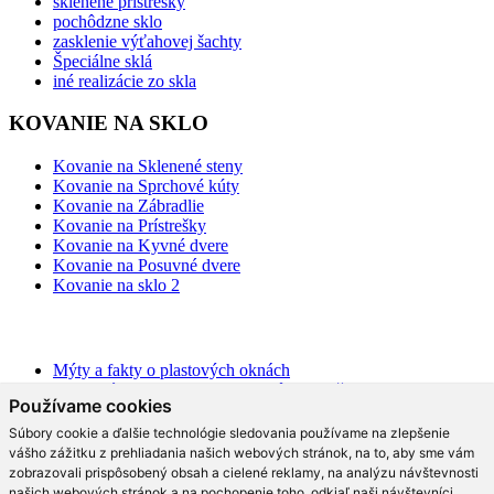
sklenené prístrešky
pochôdzne sklo
zasklenie výťahovej šachty
Špeciálne sklá
iné realizácie zo skla
KOVANIE NA SKLO
Kovanie na Sklenené steny
Kovanie na Sprchové kúty
Kovanie na Zábradlie
Kovanie na Prístrešky
Kovanie na Kyvné dvere
Kovanie na Posuvné dvere
Kovanie na sklo 2
BLOG
Mýty a fakty o plastových oknách
Moderné schodisko: Spoznajte rôzne možnosti prevedenia v
Používame cookies
interiéri
Ako najlepšie opticky zväčšiť priestor?
Súbory cookie a ďalšie technológie sledovania používame na zlepšenie
Na čo slúži hliníková pergola a aké má výhody?
vášho zážitku z prehliadania našich webových stránok, na to, aby sme vám
Ako efektne a prakticky predeliť akýkoľvek priestor?
zobrazovali prispôsobený obsah a cielené reklamy, na analýzu návštevnosti
Aké trendy prináša moderná kuchyňa?
našich webových stránok a na pochopenie toho, odkiaľ naši návštevníci