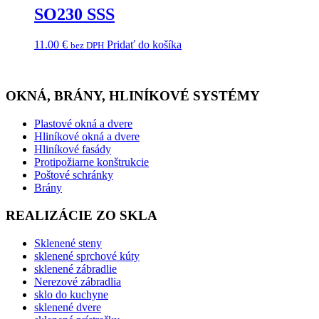
SO230 SSS
11.00
€
Pridať do košíka
bez DPH
OKNÁ, BRÁNY, HLINÍKOVÉ SYSTÉMY
Plastové okná a dvere
Hliníkové okná a dvere
Hliníkové fasády
Protipožiarne konštrukcie
Poštové schránky
Brány
REALIZÁCIE ZO SKLA
Sklenené steny
sklenené sprchové kúty
sklenené zábradlie
Nerezové zábradlia
sklo do kuchyne
sklenené dvere