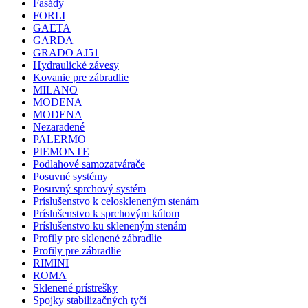
Fasády
FORLI
GAETA
GARDA
GRADO AJ51
Hydraulické závesy
Kovanie pre zábradlie
MILANO
MODENA
MODENA
Nezaradené
PALERMO
PIEMONTE
Podlahové samozatvárače
Posuvné systémy
Posuvný sprchový systém
Príslušenstvo k celoskleneným stenám
Príslušenstvo k sprchovým kútom
Príslušenstvo ku skleneným stenám
Profily pre sklenené zábradlie
Profily pre zábradlie
RIMINI
ROMA
Sklenené prístrešky
Spojky stabilizačných tyčí