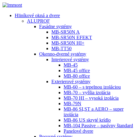
Hliníkové okná a dvere
ALUPROF
Fasádne systémy
MB-SR50N A
MB-SR50N EFEKT
MB-SR50N HI+
MB-TT50
Okenno-dverné systémy
Interierové systémy
MB-45
MB-45 office
MB-80 office
Exterierové systémy
MB-60 – s tepelnou izoláciou
MB-70 – vyššia izolácia
MB-70 HI – vysoká izolácia
MB-79N
MB-86 SI,ST a AERO – super
izolácia
MB-86 US skryté krídlo
MB-104 Passive – pasívny štandard
Panelové dvere
Posuvné systémy