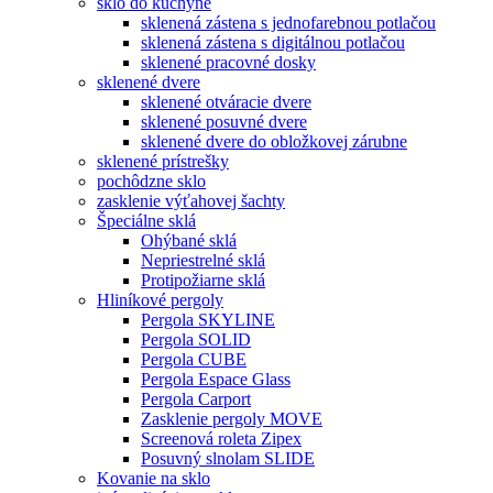
sklo do kuchyne
sklenená zástena s jednofarebnou potlačou
sklenená zástena s digitálnou potlačou
sklenené pracovné dosky
sklenené dvere
sklenené otváracie dvere
sklenené posuvné dvere
sklenené dvere do obložkovej zárubne
sklenené prístrešky
pochôdzne sklo
zasklenie výťahovej šachty
Špeciálne sklá
Ohýbané sklá
Nepriestrelné sklá
Protipožiarne sklá
Hliníkové pergoly
Pergola SKYLINE
Pergola SOLID
Pergola CUBE
Pergola Espace Glass
Pergola Carport
Zasklenie pergoly MOVE
Screenová roleta Zipex
Posuvný slnolam SLIDE
Kovanie na sklo